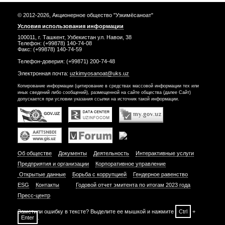
© 2012-2026, Акционерное общество "Узкимёсаноат"
Условия использования информации
100011, г. Ташкент, Узбекистан ул. Навои, 38
Телефон: (+99878) 140-74-08
Факс: (+99878) 140-74-59
Телефон-доверия: (+99871) 200-74-48
Электронная почта:
uzkimyosanoat@uks.uz
Копирование информации (цитирование в средствах массовой информации тех или
иных сведений либо сообщений), размещенной на сайте общества (далее Сайт)
допускается при условии указания ссылки на источник такой информации.
Об обществе
Документы
Деятельность
Интерактивные услуги
Предприятия и организации
Корпоративное управление
Открытые данные
Борьба с коррупцией
Гендерное равенство
ESG
Контакты
Годовой отчет эмитента по итогам 2023 года
Пресс-центр
Заметили ошибку в тексте? Выделите ее мышкой и нажмите
Ctrl
+
Enter
.