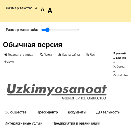
Размер текста:
A
A
A
Размер масштаба:
Обычная версия
Русский
Главная страница
Поиск
Карта сайта
Rss
//
English
Форум
//
Ўзбекча
//
O'zbekcha
Об обществе
Пресс-центр
Документы
Деятельность
Интерактивные услуги
Предприятия и организации