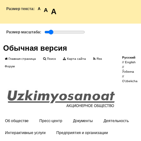
Размер текста:
A
A
A
Размер масштаба:
Обычная версия
Русский
Главная страница
Поиск
Карта сайта
Rss
//
English
Форум
//
Ўзбекча
//
O'zbekcha
Об обществе
Пресс-центр
Документы
Деятельность
Интерактивные услуги
Предприятия и организации