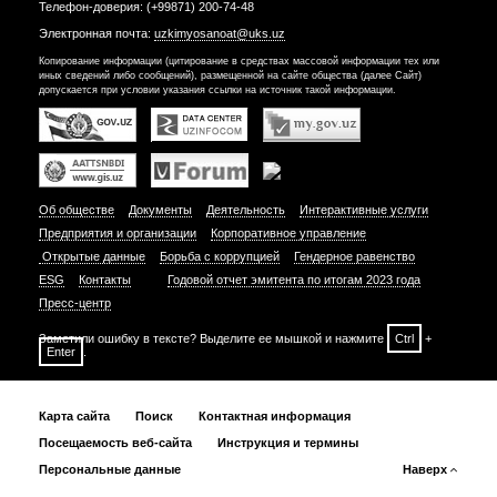
Телефон-доверия: (+99871) 200-74-48
Электронная почта:
uzkimyosanoat@uks.uz
Копирование информации (цитирование в средствах массовой информации тех или
иных сведений либо сообщений), размещенной на сайте общества (далее Сайт)
допускается при условии указания ссылки на источник такой информации.
Об обществе
Документы
Деятельность
Интерактивные услуги
Предприятия и организации
Корпоративное управление
Открытые данные
Борьба с коррупцией
Гендерное равенство
ESG
Контакты
Годовой отчет эмитента по итогам 2023 года
Пресс-центр
Заметили ошибку в тексте? Выделите ее мышкой и нажмите
Ctrl
+
Enter
.
Карта сайта
Поиск
Контактная информация
Посещаемость веб-сайта
Инструкция и термины
Персональные данные
Наверх