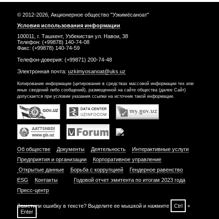
© 2012-2026, Акционерное общество "Узкимёсаноат"
Условия использования информации
100011, г. Ташкент, Узбекистан ул. Навои, 38
Телефон: (+99878) 140-74-08
Факс: (+99878) 140-74-59
Телефон-доверия: (+99871) 200-74-48
Электронная почта:
uzkimyosanoat@uks.uz
Копирование информации (цитирование в средствах массовой информации тех или
иных сведений либо сообщений), размещенной на сайте общества (далее Сайт)
допускается при условии указания ссылки на источник такой информации.
Об обществе
Документы
Деятельность
Интерактивные услуги
Предприятия и организации
Корпоративное управление
Открытые данные
Борьба с коррупцией
Гендерное равенство
ESG
Контакты
Годовой отчет эмитента по итогам 2023 года
Пресс-центр
Заметили ошибку в тексте? Выделите ее мышкой и нажмите
Ctrl
+
Enter
.