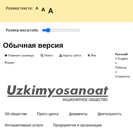
Размер текста:
A
A
A
Размер масштаба:
Обычная версия
Русский
Главная страница
Поиск
Карта сайта
Rss
//
English
Форум
//
Ўзбекча
//
O'zbekcha
Об обществе
Пресс-центр
Документы
Деятельность
Интерактивные услуги
Предприятия и организации