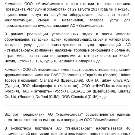
Компания ООО «Узкимёимпэкс» в соответствии с постановлением
Президента Республики Узбекистан от 29 августа 2017 года № ПП–3246,
осуществляет закуп из зарубежа оборудования, запасных частей,
комплектующих, сырья и материалов, товаров, услуг для
производственных нужд организаций АО «Узкимёсаноат».
В рамках реализации установленных задач в части импорта
оборудования, запасных частей, комплектующих, сырья и материалов,
товаров, услуг для производственных нужд организаций АО
«Узкимёсаноат», компанией налажены торговые отношения с более 40
стран мира, основными поставщиками из которых являются Китай,
Чехия, Эстония, США, Турция, Германия, Болгария и др.
Компания ООО «Узкимёимпэкс» имеет партнерские отношения с такими
крупными компаниями как, BASF (Германия), «ЕвроХим» (Россия), Haldor
Topsoe (Германия), Clariant AG (Швейцария), KURITA Turkey Kimya A.S.
(Турция), ТОО «Казфосфат» (Казахстан), ООО «НИАП-Катализатор»
(Россия), ПАО «Татнефть» (Россия), CASALE SA (Швейцария), Kuraray
Co. Ltd. (Япония), DuPont (США), DOW Chemical (США) и др.
Экспорт предприятий АО "Узкимёсаноат" осуществляется единым
агентом по экспортно-импортным операциям ООО "Узкимёимпэкс".
В экспортном портфеле АО "Узкимёсаноат" насчитывается 40
наименований продукции, при этом реализация новых инвестиционных