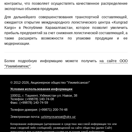
контракты, что позволяет осуществлять качественное распределение
экспортных объемов продукции.
Для дальнейшего совершенствования транспортной составляющей,
ожидается открытие международного логистического центра «Kungrad
Kargo» в Республике Каракалпакстан, которое позволит увеличить
прибыль предприятий за счет снижения логистической составляющей, а
также расширить возможности по упаковке продукции и ее
модернизации.
Более подробную информацию можете получить
на сайте ООО
"Узкимёимпекс"
.
© 2012-2026, Акционерное общество "Узкимёсаноат"
Условия использования информации
100011, г. Ташкент, Узбекистан ул. Навои, 38
Телефон: (+99878) 140-74-08
Факс: (+99878) 140-74-59
Телефон-доверия: (+99871) 200-74-48
Электронная почта:
uzkimyosanoat@uks.uz
Копирование информации (цитирование в средствах массовой информации тех или
иных сведений либо сообщений), размещенной на сайте общества (далее Сайт)
допускается при условии указания ссылки на источник такой информации.