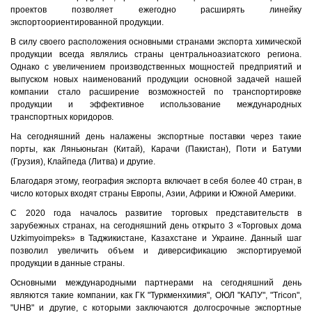
проектов позволяет ежегодно расширять линейку
экспортоориентированной продукции.
В силу своего расположения основными странами экспорта химической
продукции всегда являлись страны центральноазиатского региона.
Однако с увеличением производственных мощностей предприятий и
выпуском новых наименований продукции основной задачей нашей
компании стало расширение возможностей по транспортировке
продукции и эффективное использование международных
транспортных коридоров.
На сегодняшний день налажены экспортные поставки через такие
порты, как Ляньюньган (Китай), Карачи (Пакистан), Поти и Батуми
(Грузия), Клайпеда (Литва) и другие.
Благодаря этому, география экспорта включает в себя более 40 стран, в
число которых входят страны Европы, Азии, Африки и Южной Америки.
С 2020 года началось развитие торговых представительств в
зарубежных странах, на сегодняшний день открыто 3 «Торговых дома
Uzkimyoimpeks» в Таджикистане, Казахстане и Украине. Данный шаг
позволил увеличить объем и диверсификацию экспортируемой
продукции в данные страны.
Основными международными партнерами на сегодняшний день
являются такие компании, как ГК "Туркменхимия", ОЮЛ "КАПУ", "Tricon",
"UHB" и другие, с которыми заключаются долгосрочные экспортные