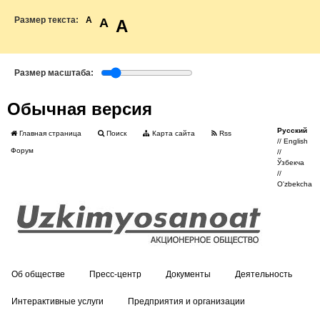
Размер текста:
A
A
A
Размер масштаба:
Обычная версия
Русский
Главная страница
Поиск
Карта сайта
Rss
//
English
Форум
//
Ўзбекча
//
O'zbekcha
Об обществе
Пресс-центр
Документы
Деятельность
Интерактивные услуги
Предприятия и организации