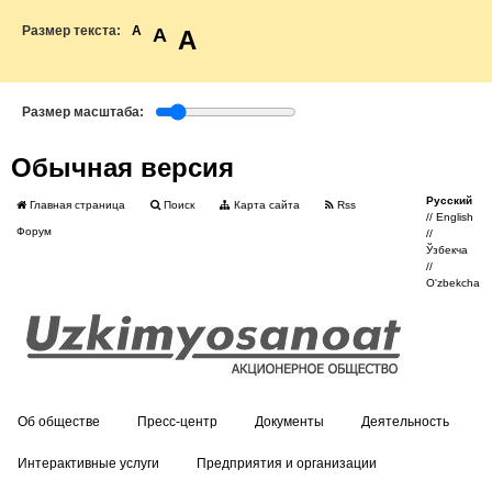
Размер текста:
A
A
A
Размер масштаба:
Обычная версия
Русский
Главная страница
Поиск
Карта сайта
Rss
//
English
Форум
//
Ўзбекча
//
O'zbekcha
Об обществе
Пресс-центр
Документы
Деятельность
Интерактивные услуги
Предприятия и организации