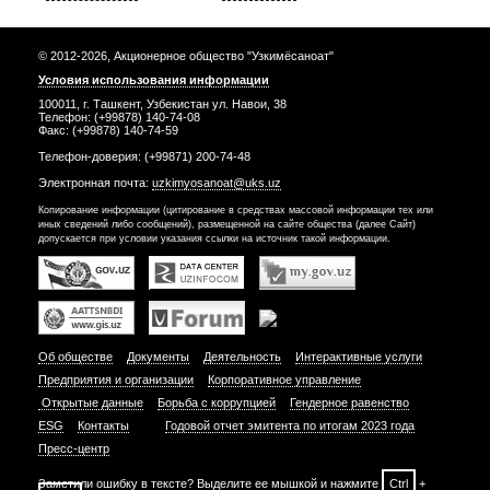
© 2012-2026, Акционерное общество "Узкимёсаноат"
Условия использования информации
100011, г. Ташкент, Узбекистан ул. Навои, 38
Телефон: (+99878) 140-74-08
Факс: (+99878) 140-74-59
Телефон-доверия: (+99871) 200-74-48
Электронная почта:
uzkimyosanoat@uks.uz
Копирование информации (цитирование в средствах массовой информации тех или
иных сведений либо сообщений), размещенной на сайте общества (далее Сайт)
допускается при условии указания ссылки на источник такой информации.
Об обществе
Документы
Деятельность
Интерактивные услуги
Предприятия и организации
Корпоративное управление
Открытые данные
Борьба с коррупцией
Гендерное равенство
ESG
Контакты
Годовой отчет эмитента по итогам 2023 года
Пресс-центр
Заметили ошибку в тексте? Выделите ее мышкой и нажмите
Ctrl
+