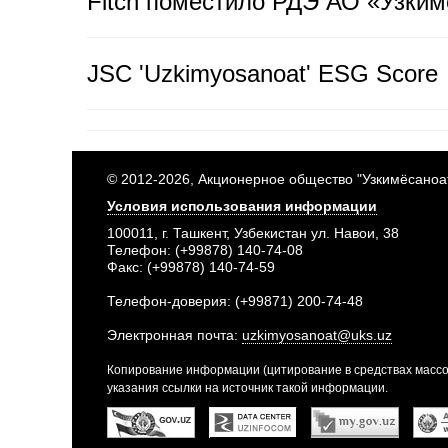
Fitch поместило РДЭ АО «Узким
JSC 'Uzkimyosanoat' ESG Score
© 2012-2026, Акционерное общество "Узкимёсаноа
Условия использования информации
100011, г. Ташкент, Узбекистан ул. Навои, 38
Телефон: (+99878) 140-74-08
Факс: (+99878) 140-74-59
Телефон-доверия: (+99871) 200-74-48
Электронная почта:
uzkimyosanoat@uks.uz
Копирование информации (цитирование в средствах массо
указания ссылки на источник такой информации.