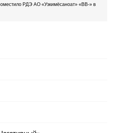
 поместило РДЭ АО «Узкимёсаноат» «BB-» в