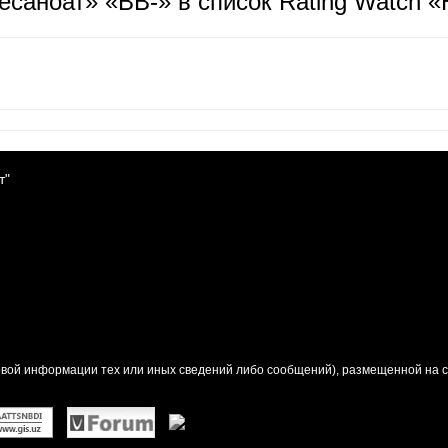
ёсаноат» «BB-» в список Rating Watch 
т"
вой информации тех или иных сведений либо сообщений), размещенной на са