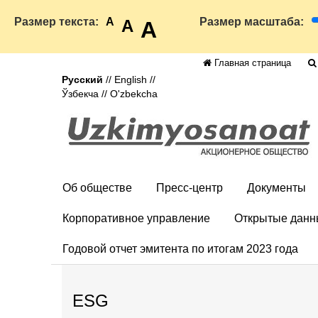
Размер текста:
A
Размер масштаба:
A
A
Главная страница
Русский
//
English
//
Ўзбекча
//
O'zbekcha
Об обществе
Пресс-центр
Документы
Корпоративное управление
Открытые данн
Годовой отчет эмитента по итогам 2023 года
ESG