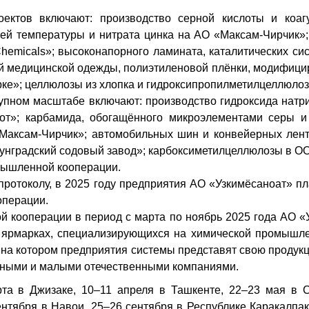
ектов включают: производство серной кислоты и коа
ней температуры и нитрата цинка на АО «Максам-Чирчик»
 Chemicals»; высоконапорного ламината, каталитических си
ой медицинской одежды, полиэтиленовой плёнки, модифици
е»; целлюлозы из хлопка и гидроксипропилметилцеллюлозы 
упном масштабе включают: производство гидроксида натри
т»; карбамида, обогащённого микроэлементами серы и
«Максам-Чирчик»; автомобильных шин и конвейерных лен
унградский содовый завод»; карбоксиметилцеллюлозы в ООО
мышленной кооперации.
отоколу, в 2025 году предприятия АО «Узкимёсаноат» пл
операции.
 кооперации в период с марта по ноябрь 2025 года АО «У
рмарках, специализирующихся на химической промышлен
на котором предприятия системы представят свою продукц
упными и малыми отечественными компаниями.
рта в Джизаке, 10–11 апреля в Ташкенте, 22–23 мая в 
нтября в Навои, 25–26 сентября в Республике Каракалпак