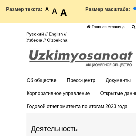
Размер текста:
A
Размер масштаба:
A
A
Главная страница
Русский
//
English
//
Ўзбекча
//
O'zbekcha
Об обществе
Пресс-центр
Документы
Корпоративное управление
Открытые данн
Годовой отчет эмитента по итогам 2023 года
Деятельность