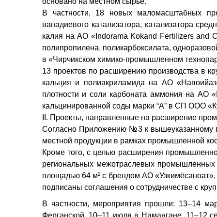
основано на местном сырье.
В частности, 18 новых маломасштабных про
ванадиевого катализатора, катализатора сред
калия на АО «Indorama Kokand Fertilizers and
полипропилена, поликарбоксилата, одноразов
в «Чирчикском химико-промышленном технопарк
13 проектов по расширению производства в кр
кальция и полиакриламида на АО «Навоийазо
плотности и соли карбоната аммония на АО 
кальцинированной соды марки “А” в СП ООО «К
II. Проекты, направленные на расширение про
Согласно Приложению №3 к вышеуказанному пр
местной продукции в рамках промышленной ко
Кроме того, с целью расширения промышленной
региональных межотраслевых промышленных я
площадью 64 м² с брендом АО «Узкимёсаноат», 
подписаны соглашения о сотрудничестве с кр
В частности, мероприятия прошли: 13–14 ма
Ферганской, 10–11 июля в Намангане, 11–12 се