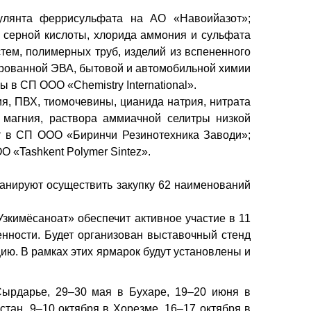
гулянта феррисульфата на АО «Навоийазот»;
; серной кислоты, хлорида аммония и сульфата
стем, полимерных труб, изделий из вспененного
рованной ЭВА, бытовой и автомобильной химии
в СП ООО «Chemistry International».
я, ПВХ, тиомочевины, цианида натрия, нитрата
 магния, раствора аммиачной селитры низкой
т в СП ООО «Биринчи Резинотехника Заводи»;
 «Tashkent Polymer Sintez».
анируют осуществить закупку 62 наименований
зкимёсаноат» обеспечит активное участие в 11
ности. Будет организован выставочный стенд
ию. В рамках этих ярмарок будут установлены и
Сырдарье, 29–30 мая в Бухаре, 19–20 июня в
стан, 9–10 октября в Хорезме, 16–17 октября в