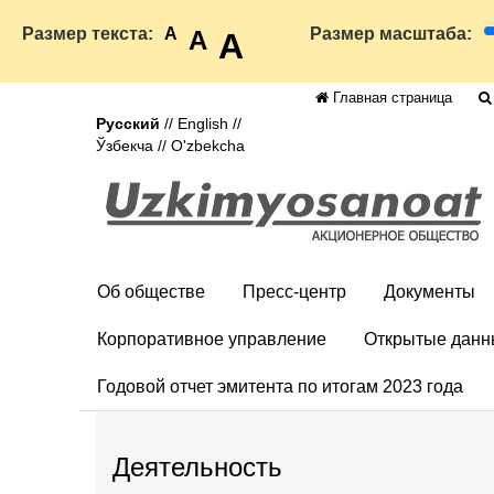
Размер текста:
A
Размер масштаба:
A
A
Главная страница
Русский
//
English
//
Ўзбекча
//
O'zbekcha
Об обществе
Пресс-центр
Документы
Корпоративное управление
Открытые данн
Годовой отчет эмитента по итогам 2023 года
Деятельность