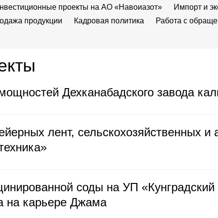
нвестиционные проекты на АО «Навоиазот»
Импорт и эк
одажа продукции
Кадровая политика
Работа с обращ
екты
ощностей Дехканабадского завода калий
ейерных лент, сельскохозяйственных и
техника»
инированной соды на УП «Кунградский 
а на карьере Джама