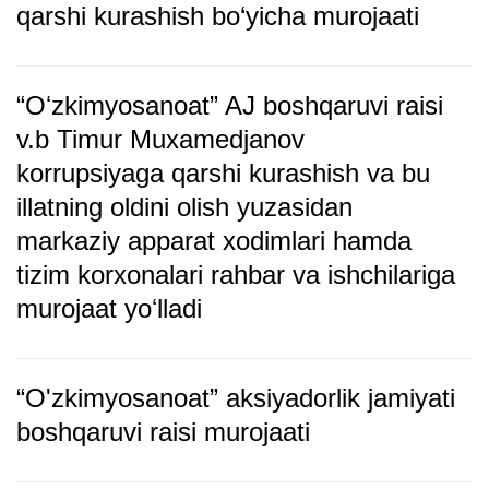
qarshi kurashish bo‘yicha murojaati
“Oʻzkimyosanoat” AJ boshqaruvi raisi
v.b Timur Muxamedjanov
korrupsiyaga qarshi kurashish va bu
illatning oldini olish yuzasidan
markaziy apparat xodimlari hamda
tizim korxonalari rahbar va ishchilariga
murojaat yoʻlladi
“O'zkimyosanoat” aksiyadorlik jamiyati
boshqaruvi raisi murojaati