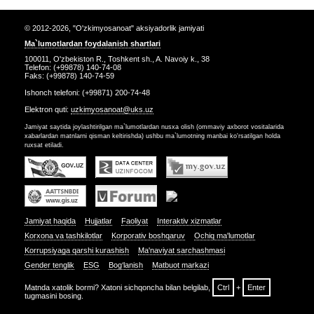
© 2012-2026, "O'zkimyosanoat" aksiyadorlik jamiyati
Ma`lumotlardan foydalanish shartlari
100011, O'zbekiston R., Toshkent sh., A. Navoiy k., 38
Telefon: (+99878) 140-74-08
Faks: (+99878) 140-74-59
Ishonch telefoni: (+99871) 200-74-48
Elektron quti:
uzkimyosanoat@uks.uz
Jamiyat saytida joylashtirilgan ma`lumotlardan nusxa olish (ommaviy axborot vositalarida
xabarlardan matnlarni qisman keltirishda) ushbu ma`lumotning manbai ko'rsatilgan holda
ruxsat etiladi.
Jamiyat haqida
Hujjatlar
Faoliyat
Interaktiv xizmatlar
Korxona va tashkilotlar
Korporativ boshqaruv
Ochiq ma'lumotlar
Korrupsiyaga qarshi kurashish
Ma'naviyat sarchashmasi
Gender tenglik
ESG
Bog‘lanish
Matbuot markazi
Matnda xatolik bormi? Xatoni sichqoncha bilan belgilab,
Ctrl
+
Enter
tugmasini bosing.