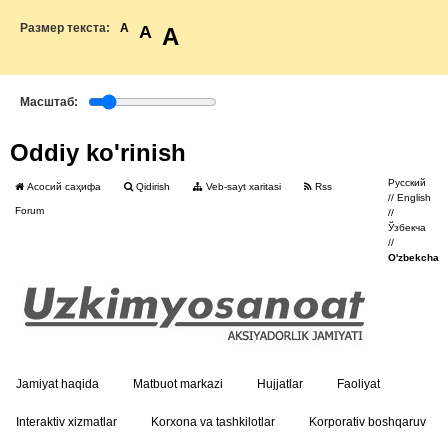
Размер текста:
A
A
A
Масштаб:
Oddiy ko'rinish
Русский
Асосий саҳифа
Qidirish
Veb-sayt xaritasi
Rss
//
English
Forum
//
Ўзбекча
//
O'zbekcha
Jamiyat haqida
Matbuot markazi
Hujjatlar
Faoliyat
Interaktiv xizmatlar
Korxona va tashkilotlar
Korporativ boshqaruv