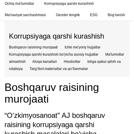
Ochiq ma'lumotlar
Korrupsiyaga qarshi kurashish
Ma'naviyat sarchashmasi
Gender tenglik
ESG
Bog‘lanish
Korrupsiyaga qarshi kurashish
Boshqaruv raisining murojaati
Ichki me'yoriy hujjatlar
Korrupsiyaga qarshi kurashish bo'yicha asosiy hujjatlar
Ma'lumotlar
almashish
Aloqa kanallari
Hisobotlar
Ishga qabul qilish va
rotatsiya
Targʻibot materiallar va qoʻllanmalar
Boshqaruv raisining
murojaati
“Oʻzkimyosanoat” AJ boshqaruv
raisining korrupsiyaga qarshi
kurashish masalalari boʻyicha