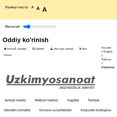
Размер текста:
A
A
A
Масштаб:
Oddiy ko'rinish
Русский
Асосий саҳифа
Qidirish
Veb-sayt xaritasi
Rss
//
English
Forum
//
Ўзбекча
//
O'zbekcha
Jamiyat haqida
Matbuot markazi
Hujjatlar
Faoliyat
Interaktiv xizmatlar
Korxona va tashkilotlar
Korporativ boshqaruv