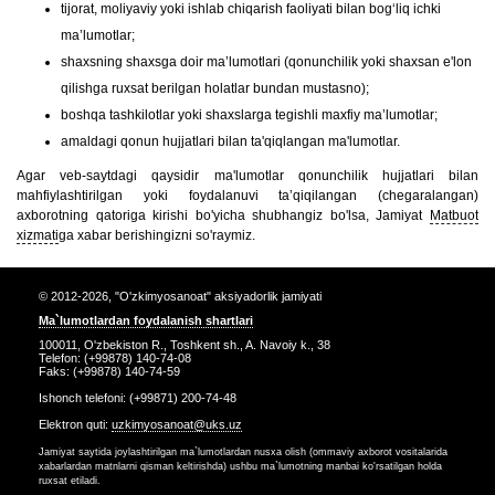
tijorat, moliyaviy yoki ishlab chiqarish faoliyati bilan bog‘liq ichki
ma’lumotlar;
shaxsning shaxsga doir ma’lumotlari (qonunchilik yoki shaxsan e'lon
qilishga ruxsat berilgan holatlar bundan mustasno);
boshqa tashkilotlar yoki shaxslarga tegishli maxfiy ma’lumotlar;
amaldagi qonun hujjatlari bilan ta'qiqlangan ma'lumotlar.
Agar veb-saytdagi qaysidir ma'lumotlar qonunchilik hujjatlari bilan
mahfiylashtirilgan yoki foydalanuvi taʼqiqilangan (chegaralangan)
axborotning qatoriga kirishi bo'yicha shubhangiz bo'lsa, Jamiyat
Matbuot
xizmati
ga xabar berishingizni so'raymiz.
© 2012-2026, "O'zkimyosanoat" aksiyadorlik jamiyati
Ma`lumotlardan foydalanish shartlari
100011, O'zbekiston R., Toshkent sh., A. Navoiy k., 38
Telefon: (+99878) 140-74-08
Faks: (+99878) 140-74-59
Ishonch telefoni: (+99871) 200-74-48
Elektron quti:
uzkimyosanoat@uks.uz
Jamiyat saytida joylashtirilgan ma`lumotlardan nusxa olish (ommaviy axborot vositalarida
xabarlardan matnlarni qisman keltirishda) ushbu ma`lumotning manbai ko'rsatilgan holda
ruxsat etiladi.