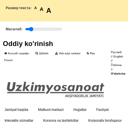
Размер текста:
A
A
A
Масштаб:
Oddiy ko'rinish
Русский
Асосий саҳифа
Qidirish
Veb-sayt xaritasi
Rss
//
English
Forum
//
Ўзбекча
//
O'zbekcha
Jamiyat haqida
Matbuot markazi
Hujjatlar
Faoliyat
Interaktiv xizmatlar
Korxona va tashkilotlar
Korporativ boshqaruv