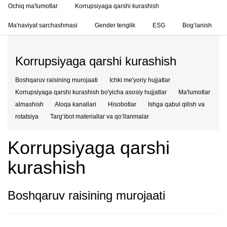
Ochiq ma'lumotlar
Korrupsiyaga qarshi kurashish
Ma'naviyat sarchashmasi
Gender tenglik
ESG
Bog‘lanish
Korrupsiyaga qarshi kurashish
Boshqaruv raisining murojaati
Ichki me'yoriy hujjatlar
Korrupsiyaga qarshi kurashish bo'yicha asosiy hujjatlar
Ma'lumotlar
almashish
Aloqa kanallari
Hisobotlar
Ishga qabul qilish va
rotatsiya
Targʻibot materiallar va qoʻllanmalar
Korrupsiyaga qarshi
kurashish
Boshqaruv raisining murojaati