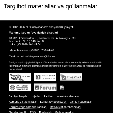
Targʻibot materiallar va qoʻllanmalar
© 2012-2026, "O'zkimyosanoat" aksiyadorlik jamiyati
Ma`lumotlardan foydalanish shartlari
100011, O'zbekiston R., Toshkent sh., A. Navoiy k., 38
Telefon: (+99878) 140-74-08
Faks: (+99878) 140-74-59
Ishonch telefoni: (+99871) 200-74-48
Elektron quti:
uzkimyosanoat@uks.uz
Jamiyat saytida joylashtirilgan ma`lumotlardan nusxa olish (ommaviy axborot vositalarida
xabarlardan matnlarni qisman keltirishda) ushbu ma`lumotning manbai ko'rsatilgan holda
ruxsat etiladi.
Jamiyat haqida
Hujjatlar
Faoliyat
Interaktiv xizmatlar
Korxona va tashkilotlar
Korporativ boshqaruv
Ochiq ma'lumotlar
Korrupsiyaga qarshi kurashish
Ma'naviyat sarchashmasi
Gender tenglik
ESG
Bog‘lanish
Matbuot markazi