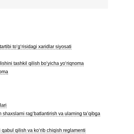
ibi toʻgʻrisidagi xaridlar siyosati
ishini tashkil qilish boʻyicha yoʻriqnoma
noma
lari
haxslarni rag‘batlantirish va ularning ta’qibga
 qabul qilish va koʻrib chiqish reglamenti