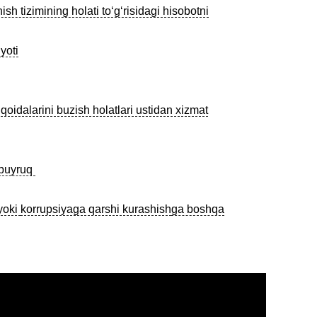
h tizimining holati toʻgʻrisidagi hisobotni
yoti
oidalarini buzish holatlari ustidan xizmat
buyruq
yoki
korrupsiyaga qarshi kurashish
ga boshqa