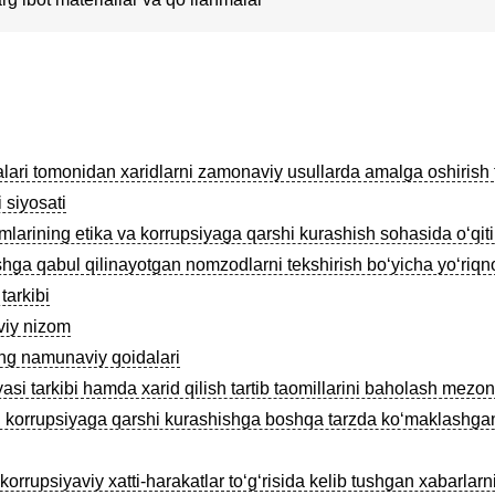
ri tomonidan xaridlarni zamonaviy usullarda amalga oshirish tart
 siyosati
larining etika va korrupsiyaga qarshi kurashish sohasida oʻqitil
shga qabul qilinayotgan nomzodlarni tekshirish boʻyicha yoʻriq
tarkibi
viy nizom
ng namunaviy qoidalari
si tarkibi hamda xarid qilish tartib taomillarini baholash mezon
i korrupsiyaga qarshi kurashishga boshqa tarzda ko‘maklashgan s
orrupsiyaviy xatti-harakatlar toʻgʻrisida kelib tushgan xabarlarni