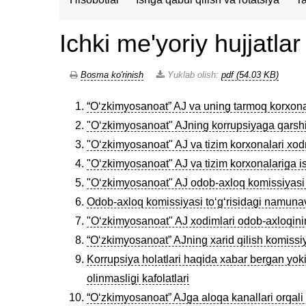
Ichki me'yoriy hujjatlar
Bosma ko'rinish
Yuklab olish:
pdf (54.03 KB)
“Oʻzkimyosanoat” AJ va uning tarmoq korxonala
"Oʻzkimyosanoat" AJning korrupsiyaga qarshi
"Oʻzkimyosanoat" AJ va tizim korxonalari xodm
"Oʻzkimyosanoat" AJ va tizim korxonalariga i
"Oʻzkimyosanoat" AJ odob-axloq komissiyasi 
Odob-axloq komissiyasi toʻgʻrisidagi namuna
"Oʻzkimyosanoat" AJ xodimlari odob-axloqini
“O‘zkimyosanoat” AJning xarid qilish komissiya
Korrupsiya holatlari haqida xabar bergan yok
olinmasligi kafolatlari
“Oʻzkimyosanoat” AJga aloqa kanallari orqali k