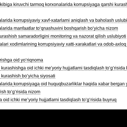
kibiga kiruvchi tarmoq korxonalarida korrupsiyaga qarshi kurashis
arida korrupsiyaviy xavf-xatarlarni aniqlash va baholash uslubi
larida manfaatlar toʻqnashuvini boshqarish boʻyicha nizom
rashish samaradorligini monitoring va nazorat qilish uslubiyoti
ri xodimlarining korrupsiyaviy xatti-xarakatlari va odob-axloq q
rishga oid yoʻriqnoma
kurashishga oid ichki me'yoriy hujjatlarni tasdiqlash
toʻgʻrisida
 kurashish
boʻyicha
siyosati
larida
korrupsiyaga
oid huquqbuzarliklar haqida xabar bergan 
rish
toʻgʻrisida
nizom
a oid ichki meʼyoriy hujjatlarni tasdiqlash toʻgʻrisida buyruq