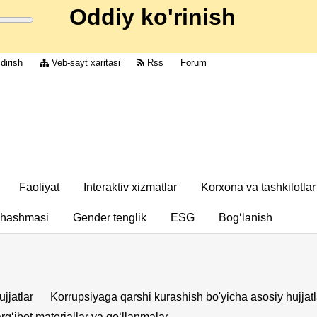
Oddiy ko'rinish
dirish
Veb-sayt xaritasi
Rss
Forum
Faoliyat
Interaktiv xizmatlar
Korxona va tashkilotlar
chashmasi
Gender tenglik
ESG
Bog‘lanish
ujjatlar
Korrupsiyaga qarshi kurashish bo'yicha asosiy hujjatl
rgʻibot materiallar va qoʻllanmalar