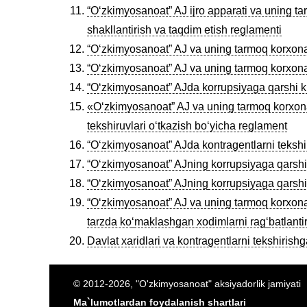
“Oʻzkimyosanoat” AJ ijro apparati va uning tar
shakllantirish va taqdim etish reglamenti
“Oʻzkimyosanoat” AJ va uning tarmoq korxonal
“Oʻzkimyosanoat” AJ va uning tarmoq korxona
“Oʻzkimyosanoat” AJda korrupsiyaga qarshi ku
«Oʻzkimyosanoat” AJ va uning tarmoq korxonala
tekshiruvlari oʻtkazish boʻyicha reglament
“Oʻzkimyosanoat” AJda kontragentlarni tekshi
“O‘zkimyosanoat” AJning
korrupsiyaga qarshi 
“O‘zkimyosanoat” AJning
korrupsiyaga qarshi
“Oʻzkimyosanoat” AJ va uning tarmoq korxona
tarzda ko
ʻ
maklashgan xodimlarni rag
ʻ
batlanti
Davlat xaridlari va kontragentlarni tekshirishg
© 2012-2026, "O'zkimyosanoat" aksiyadorlik jamiyati
Ma`lumotlardan foydalanish shartlari