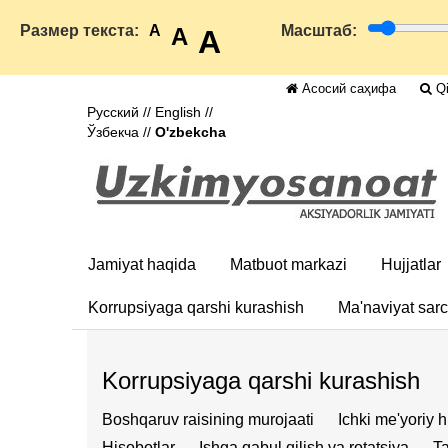
Размер текста:
A
Масштаб:
A
A
Асосий саҳифа
Qi
Русский
//
English
//
Ўзбекча
//
O'zbekcha
Jamiyat haqida
Matbuot markazi
Hujjatlar
Korrupsiyaga qarshi kurashish
Ma'naviyat sar
Korrupsiyaga qarshi kurashish
Boshqaruv raisining murojaati
Ichki me'yoriy h
Hisobotlar
Ishga qabul qilish va rotatsiya
Ta