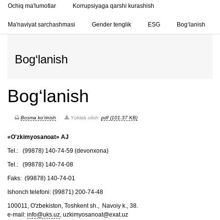
Ochiq ma'lumotlar
Korrupsiyaga qarshi kurashish
Ma'naviyat sarchashmasi
Gender tenglik
ESG
Bog‘lanish
Bog‘lanish
Bog‘lanish
Bosma ko'rinish
Yuklab olish:
pdf (101.37 KB)
«O'zkimyosanoat» AJ
Tel.: (99878) 140-74-59 (devonxona)
Tel.: (99878) 140-74-08
Faks: (99878) 140-74-01
Ishonch telefoni: (99871) 200-74-48
100011, O'zbekiston, Toshkent sh., Navoiy k., 38.
e-mail:
info@uks.uz
, uzkimyosanoat@exat.uz