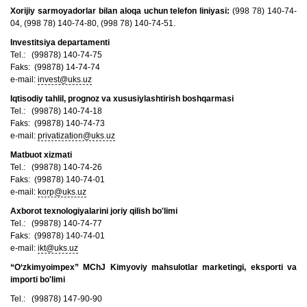
Xorijiy sarmoyadorlar bilan aloqa uchun telefon liniyasi:
(998 78) 140-74-
04, (998 78) 140-74-80, (998 78) 140-74-51.
Investitsiya departamenti
Tel.: (99878) 140-74-75
Faks: (99878) 14-74-74
e-mail:
invest@uks.uz
Iqtisodiy tahlil, prognoz va xususiylashtirish boshqarmasi
Tel.: (99878) 140-74-18
Faks: (99878) 140-74-73
e-mail:
privatization@uks.uz
Matbuot xizmati
Tel.: (99878) 140-74-26
Faks: (99878) 140-74-01
e-mail:
korp@uks.uz
Axborot texnologiyalarini joriy qilish bo'limi
Tel.: (99878) 140-74-77
Faks: (99878) 140-74-01
e-mail:
ikt@uks.uz
“O‘zkimyoimpex” MChJ Kimyoviy mahsulotlar marketingi, eksporti va
importi bo'limi
Tel.: (99878) 147-90-90