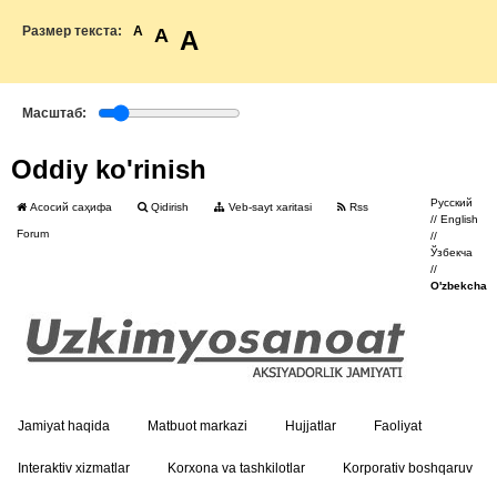
Размер текста:
A
A
A
Масштаб:
Oddiy ko'rinish
Русский
Асосий саҳифа
Qidirish
Veb-sayt xaritasi
Rss
//
English
Forum
//
Ўзбекча
//
O'zbekcha
Jamiyat haqida
Matbuot markazi
Hujjatlar
Faoliyat
Interaktiv xizmatlar
Korxona va tashkilotlar
Korporativ boshqaruv