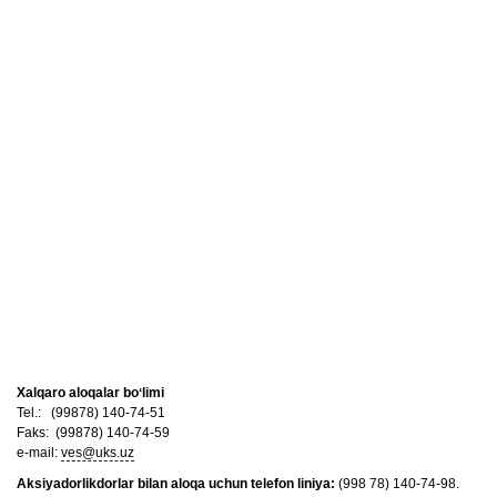
Xalqaro aloqalar boʻlimi
Tel.: (99878) 140-74-51
Faks: (99878) 140-74-59
e-mail:
ves@uks.uz
Aksiyadorlikdorlar bilan aloqa uchun telefon liniya:
(998 78) 140-74-98.