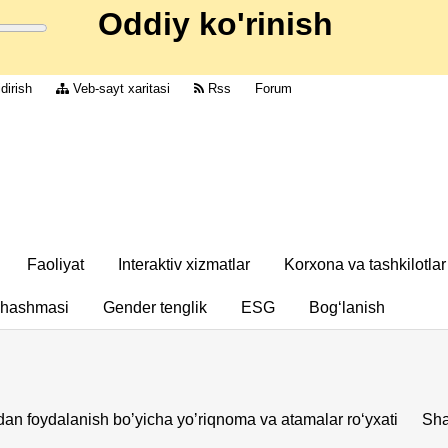
Oddiy ko'rinish
dirish
Veb-sayt xaritasi
Rss
Forum
Faoliyat
Interaktiv xizmatlar
Korxona va tashkilotlar
chashmasi
Gender tenglik
ESG
Bog‘lanish
an foydalanish boʼyicha yoʼriqnoma va atamalar ro‘yxati
Sha