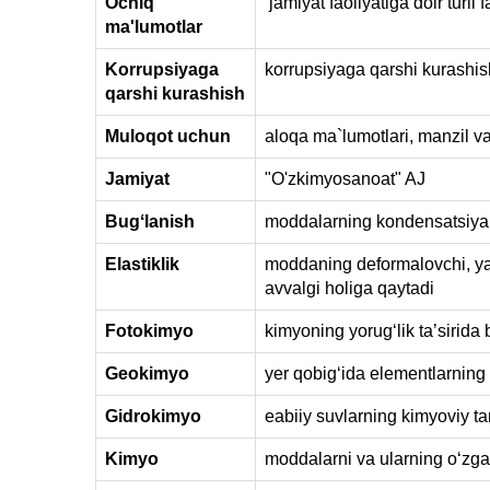
Ochiq
jamiyat faoliyatiga doir turli 
ma'lumotlar
Korrupsiyaga
korrupsiyaga qarshi kurashish
qarshi kurashish
Muloqot uchun
aloqa ma`lumotlari, manzil va 
Jamiyat
"O'zkimyosanoat" AJ
Bugʻlanish
moddalarning kondensatsiyala
Elastiklik
moddaning deformalovchi, ya’n
avvalgi holiga qaytadi
Fotokimyo
kimyoning yorugʻlik ta’sirida
Geokimyo
yer qobigʻida elementlarning t
Gidrokimyo
еabiiy suvlarning kimyoviy tar
Kimyo
moddalarni va ularning oʻzga