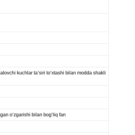
lovchi kuchlar ta’siri toʻxtashi bilan modda shakli
tgan oʻzgarishi bilan bogʻliq fan