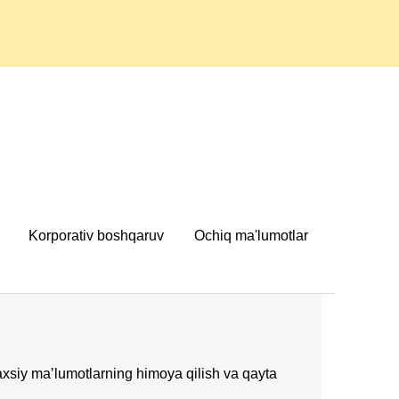
Korporativ boshqaruv
Ochiq ma'lumotlar
xsiy maʼlumotlarning himoya qilish va qayta