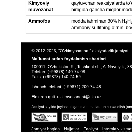
Kimyoviy
qaytuvchan reaksiyalarda toʻg
muvozanat
birligida qancha miqdor modda
Ammofos
modda tahminan 30% NH
H
4
ammoniy sulfitning oʻrnini bo
© 2012-2026, "O'zkimyosanoat" aksiyadorlik jamiyati
Ma`lumotlardan foydalanish shartlari
100011, O'zbekiston R., Toshkent sh., A. Navoiy k., 38
Telefon: (+99878) 140-74-08
Faks: (+99878) 140-74-59
Ishonch telefoni: (+99871) 200-74-48
Elektron quti:
uzkimyosanoat@uks.uz
Jamiyat saytida joylashtirilgan ma`lumotlardan nusxa olish (om
Jamiyat haqida
Hujjatlar
Faoliyat
Interaktiv xizma