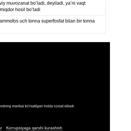
iy muvozanat boʻladi, deyiladi, ya’ni vaqt
miqdor hosil boʻladi
na ammofos uch tonna superfosfat bilan bir tonna
tning manbai ko'rsatilgan holda ruxsat etiladi.
ar
Korrupsiyaga qarshi kurashish