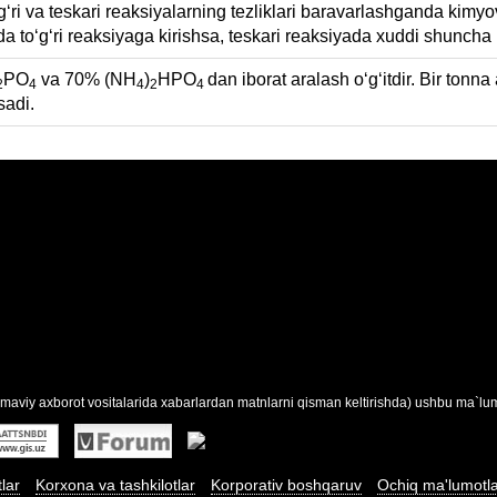
ʻri va teskari reaksiyalarning tezliklari baravarlashganda kimyov
 toʻgʻri reaksiyaga kirishsa, teskari reaksiyada xuddi shuncha 
PO
va 70% (NH
)
HPO
dan iborat aralash oʻgʻitdir. Bir ton
2
4
4
2
4
sadi.
maviy axborot vositalarida xabarlardan matnlarni qisman keltirishda) ushbu ma`lumo
tlar
Korxona va tashkilotlar
Korporativ boshqaruv
Ochiq ma'lumotl