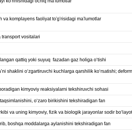
fayl ko'rinishidagi ochiq ma'lumotlar
 va komplayens faoliyat to'g'risidagi ma'lumotlar
transport vositalari
ngan qattiq yoki suyuq fazadan gaz holiga oʻtishi
i shaklini oʻzgartiruvchi kuchlarga qarshilik koʻrsatishi; deforma
 boradigan kimyoviy reaksiyalarni tekshiruvchi sohasi
aqsimlanishini, oʻzaro birikishini tekshiradigan fan
kibi va uning kimyoviy, fizik va biologik jarayonlar sodir boʻlayo
rib, boshqa moddalarga aylanishini tekshiradigan fan