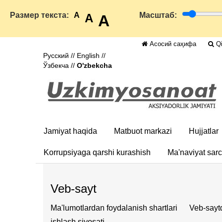
Размер текста:
A
Масштаб:
A
A
Асосий саҳифа
Qi
Русский
//
English
//
Ўзбекча
//
O'zbekcha
Jamiyat haqida
Matbuot markazi
Hujjatlar
Korrupsiyaga qarshi kurashish
Ma'naviyat sar
Veb-sayt
Ma'lumotlardan foydalanish shartlari
Veb-saytd
ishlash siyosati