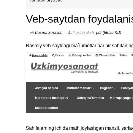
Veb-saytdan foydalanis
Bosma ko'rinish
Yuklab olish:
pdf (56.35 KB)
Rasmiy veb-saytdagi ma`lumotlar har bir sahifanin
Sahifalarning ichida math joylashgan manzil, sarlavha