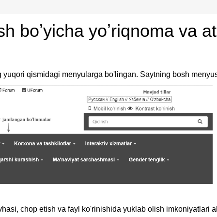
h boʼyicha yoʼriqnoma va at
g yuqori qismidagi menyularga bo'lingan. Saytning bosh menyusi
si, chop etish va fayl ko'rinishida yuklab olish imkoniyatlari ak