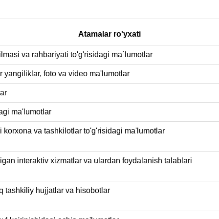
Atamalar ro'yxati
zilmasi va rahbariyati to'g'risidagi ma`lumotlar
 yangiliklar, foto va video ma'lumotlar
lar
dagi ma'lumotlar
 korxona va tashkilotlar to'g'risidagi ma'lumotlar
igan interaktiv xizmatlar va ulardan foydalanish talablari
 tashkiliy hujjatlar va hisobotlar