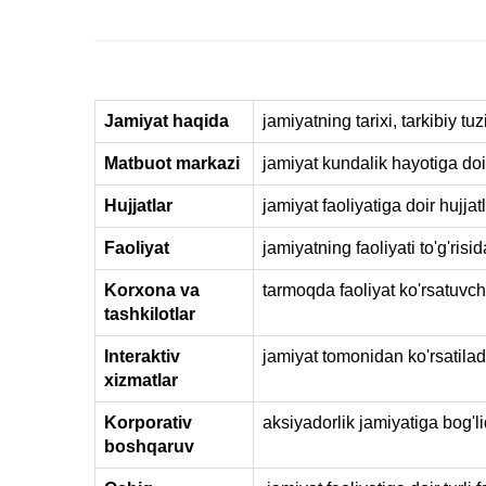
Jamiyat haqida
jamiyatning tarixi, tarkibiy tu
Matbuot markazi
jamiyat kundalik hayotiga doir
Hujjatlar
jamiyat faoliyatiga doir hujjat
Faoliyat
jamiyatning faoliyati to'g'risi
Korxona va
tarmoqda faoliyat ko'rsatuvchi
tashkilotlar
Interaktiv
jamiyat tomonidan ko'rsatilad
xizmatlar
Korporativ
aksiyadorlik jamiyatiga bog'liq
boshqaruv