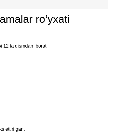
amalar ro‘yxati
 12 ta qismdan iborat:
s ettirilgan.