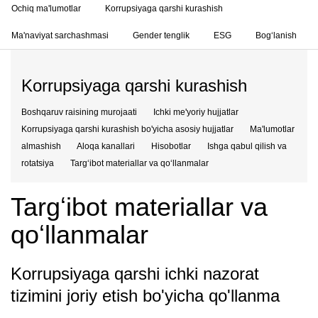
Ochiq ma'lumotlar
Korrupsiyaga qarshi kurashish
Ma'naviyat sarchashmasi
Gender tenglik
ESG
Bog‘lanish
Korrupsiyaga qarshi kurashish
Boshqaruv raisining murojaati
Ichki me'yoriy hujjatlar
Korrupsiyaga qarshi kurashish bo'yicha asosiy hujjatlar
Ma'lumotlar
almashish
Aloqa kanallari
Hisobotlar
Ishga qabul qilish va
rotatsiya
Targʻibot materiallar va qoʻllanmalar
Targʻibot materiallar va
qoʻllanmalar
Korrupsiyaga qarshi ichki nazorat
tizimini joriy etish bo'yicha qo'llanma