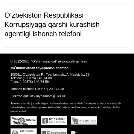
Oʻzbekiston Respublikasi
Korrupsiyaga qarshi kurashish
agentligi ishonch telefoni
© 2012-2026, "O'zkimyosanoat" aksiyadorlik jamiyati
Ma`lumotlardan foydalanish shartlari
100011, O'zbekiston R., Toshkent sh., A. Navoiy k., 38
Telefon: (+99878) 140-74-08
Faks: (+99878) 140-74-59
Ishonch telefoni: (+99871) 200-74-48
Elektron quti:
uzkimyosanoat@uks.uz
Jamiyat saytida joylashtirilgan ma`lumotlardan nusxa olish (ommaviy axborot vositalarida
xabarlardan matnlarni qisman keltirishda) ushbu ma`lumotning manbai ko'rsatilgan holda
ruxsat etiladi.