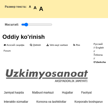
Размер текста:
A
A
A
Масштаб:
Oddiy ko'rinish
Русский
Асосий саҳифа
Qidirish
Veb-sayt xaritasi
Rss
//
English
Forum
//
Ўзбекча
//
O'zbekcha
Jamiyat haqida
Matbuot markazi
Hujjatlar
Faoliyat
Interaktiv xizmatlar
Korxona va tashkilotlar
Korporativ boshqaruv