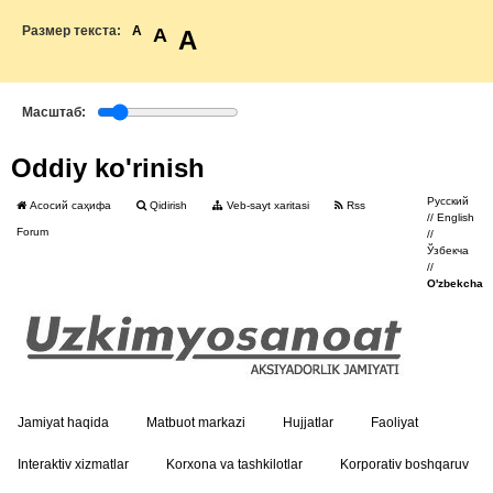
Размер текста:
A
A
A
Масштаб:
Oddiy ko'rinish
Русский
Асосий саҳифа
Qidirish
Veb-sayt xaritasi
Rss
//
English
Forum
//
Ўзбекча
//
O'zbekcha
Jamiyat haqida
Matbuot markazi
Hujjatlar
Faoliyat
Interaktiv xizmatlar
Korxona va tashkilotlar
Korporativ boshqaruv