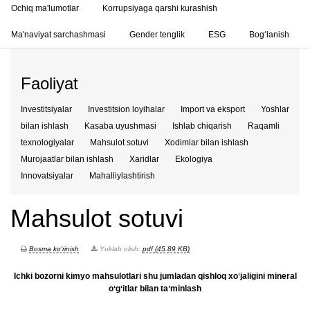
Ochiq ma'lumotlar
Korrupsiyaga qarshi kurashish
Ma'naviyat sarchashmasi
Gender tenglik
ESG
Bog‘lanish
Faoliyat
Investitsiyalar
Investitsion loyihalar
Import va eksport
Yoshlar
bilan ishlash
Kasaba uyushmasi
Ishlab chiqarish
Raqamli
texnologiyalar
Mahsulot sotuvi
Xodimlar bilan ishlash
Murojaatlar bilan ishlash
Xaridlar
Ekologiya
Innovatsiyalar
Mahalliylashtirish
Mahsulot sotuvi
Bosma ko'rinish
Yuklab olish:
pdf (45.89 KB)
Ichki bozorni kimyo mahsulotlari shu jumladan qishloq xoʻjaligini mineral
oʻgʻitlar bilan taʼminlash