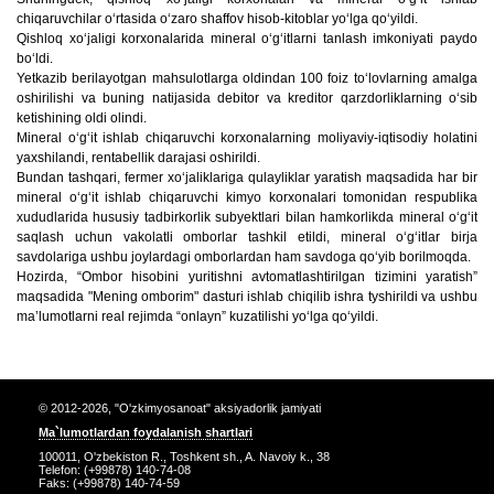
chiqaruvchilar oʻrtasida oʻzaro shaffov hisob-kitoblar yoʻlga qoʻyildi.
Qishloq xoʻjaligi korxonalarida mineral oʻgʻitlarni tanlash imkoniyati paydo
boʻldi.
Yetkazib berilayotgan mahsulotlarga oldindan 100 foiz toʻlovlarning amalga
oshirilishi va buning natijasida debitor va kreditor qarzdorliklarning oʻsib
ketishining oldi olindi.
Mineral oʻgʻit ishlab chiqaruvchi korxonalarning moliyaviy-iqtisodiy holatini
yaxshilandi, rentabellik darajasi oshirildi.
Bundan tashqari, fermer xoʻjaliklariga qulayliklar yaratish maqsadida har bir
mineral oʻgʻit ishlab chiqaruvchi kimyo korxonalari tomonidan respublika
xududlarida hususiy tadbirkorlik subyektlari bilan hamkorlikda mineral oʻgʻit
saqlash uchun vakolatli omborlar tashkil etildi, mineral oʻgʻitlar birja
savdolariga ushbu joylardagi omborlardan ham savdoga qoʻyib borilmoqda.
Hozirda, “Ombor hisobini yuritishni avtomatlashtirilgan tizimini yaratish”
maqsadida "Mening omborim" dasturi ishlab chiqilib ishra tyshirildi va ushbu
maʼlumotlarni real rejimda “onlayn” kuzatilishi yoʻlga qoʻyildi.
© 2012-2026, "O'zkimyosanoat" aksiyadorlik jamiyati
Ma`lumotlardan foydalanish shartlari
100011, O'zbekiston R., Toshkent sh., A. Navoiy k., 38
Telefon: (+99878) 140-74-08
Faks: (+99878) 140-74-59