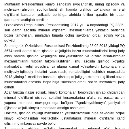
Muhtaram Prezidentimiz kimyo sanoatini rivojlantirish, uning iqtisodiy va
moliyaviy ahvolini sogʻlomlashtirish hamda qishloq xoʻjaligiga mineral
oʻgʻitlarni barqaror yetkazib berishga alohida eʼtibor qaratib, bir qator
qarorlarni tasdiqlab berdilar.
Oʻzbekiston Respublikasi Prezidentining 2017-yil 14-noyabrdagi PQ-3386-
son qarori asosida mineral oʻgʻitlarni isteʼmolchilarga yetkazib berishda
bozor tamoyillari, jumladan birjada ochiq savdolar orqali sotish yoʻlga
qoʻyildi.
Shuningdek, Oʻzbekiston Respublikasi Prezidentining 28.02.2018-yildagi PQ
3574 sonli qarori bilan qishloq xoʻjaligida bozor munosabatlarini keng joriy
etish hamda qishloq xoʻjaligida moliyalashtirish va oʻzaro hisob-kitoblar
mexanizmlarini tubdan takomillashtirish, shu asosda qishloq xoʻjaligi
mahsulotlari yetishtiruvchilar va ularga xizmat koʻrsatuvchi korxonalarning
moliyaviy-iqtisodiy holatini yaxshilash, rentabelligini oshirish maqsadida
2018-yilning 1-martidan boshlab, qishloq xoʻjaligiga mineral oʻgʻitlarni bozor
munosabatlari asosida faqat birja savdolari orqali sotish mexanizmi joriy
qilindi.
Agar tarixga nazar solsak, kimyo korxonalari tomonidan ishlab chiqarilgan
mineral oʻgʻitlarni qishloq xoʻjaligi korxonalariga gʻalla va paxta uchun
yagona monopol mavqega ega boʻlgan “Agrokimyohimoya” jamiyatlari
(Qishloqxoʻjalikkimyo) tomonidan amalga oshirilardi.
Hozirda, qishloq xoʻjiligi mahsulotlari yetishtiruvchilari birja savdolari orqali
kimyo korxonasidan vositachilik ustamalarsiz mineral oʻgʻitlarni xarid
qilishning imkoniyati paydo boʻldi.
Shuningdek, qishloq xoʻjaligi korxonalari va mineral oʻgʻit ishlab