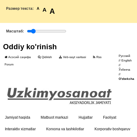
Размер текста:
A
A
A
Масштаб:
Oddiy ko'rinish
Русский
Асосий саҳифа
Qidirish
Veb-sayt xaritasi
Rss
//
English
Forum
//
Ўзбекча
//
O'zbekcha
Jamiyat haqida
Matbuot markazi
Hujjatlar
Faoliyat
Interaktiv xizmatlar
Korxona va tashkilotlar
Korporativ boshqaruv