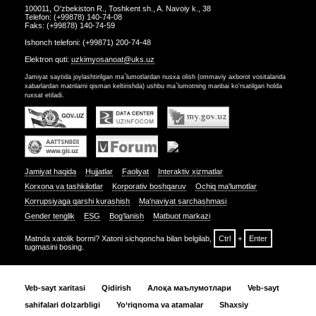
100011, O'zbekiston R., Toshkent sh., A. Navoiy k., 38
Telefon: (+99878) 140-74-08
Faks: (+99878) 140-74-59
Ishonch telefoni: (+99871) 200-74-48
Elektron quti:
uzkimyosanoat@uks.uz
Jamiyat saytida joylashtirilgan ma`lumotlardan nusxa olish (ommaviy axborot vositalarida
xabarlardan matnlarni qisman keltirishda) ushbu ma`lumotning manbai ko'rsatilgan holda
ruxsat etiladi.
Jamiyat haqida
Hujjatlar
Faoliyat
Interaktiv xizmatlar
Korxona va tashkilotlar
Korporativ boshqaruv
Ochiq ma'lumotlar
Korrupsiyaga qarshi kurashish
Ma'naviyat sarchashmasi
Gender tenglik
ESG
Bog‘lanish
Matbuot markazi
Matnda xatolik bormi? Xatoni sichqoncha bilan belgilab,
Ctrl
+
Enter
tugmasini bosing.
Veb-sayt xaritasi
Qidirish
Алоқа маълумотлари
Veb-sayt
sahifalari dolzarbligi
Yo‘riqnoma va atamalar
Shaxsiy