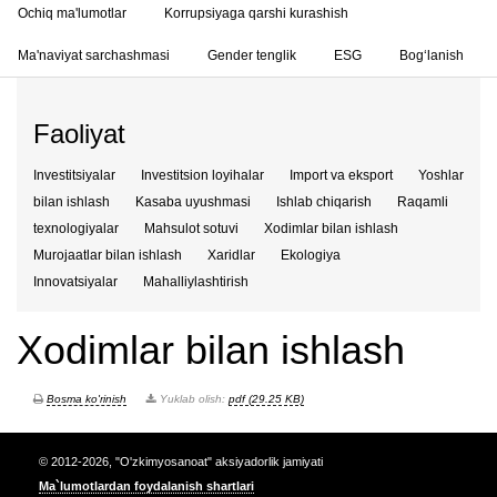
Ochiq ma'lumotlar
Korrupsiyaga qarshi kurashish
Ma'naviyat sarchashmasi
Gender tenglik
ESG
Bog‘lanish
Faoliyat
Investitsiyalar
Investitsion loyihalar
Import va eksport
Yoshlar
bilan ishlash
Kasaba uyushmasi
Ishlab chiqarish
Raqamli
texnologiyalar
Mahsulot sotuvi
Xodimlar bilan ishlash
Murojaatlar bilan ishlash
Xaridlar
Ekologiya
Innovatsiyalar
Mahalliylashtirish
Xodimlar bilan ishlash
Bosma ko'rinish
Yuklab olish:
pdf (29.25 KB)
© 2012-2026, "O'zkimyosanoat" aksiyadorlik jamiyati
Ma`lumotlardan foydalanish shartlari