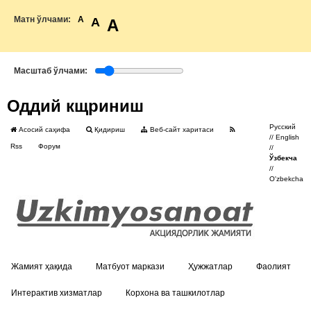
Матн ўлчами:
A
A
A
Масштаб ўлчами:
Оддий кщриниш
Русский
Асосий саҳифа
Қидириш
Веб-сайт харитаси
//
English
Rss
Форум
//
Ўзбекча
//
O'zbekcha
Жамият ҳақида
Матбуот маркази
Ҳужжатлар
Фаолият
Интерактив хизматлар
Корхона ва ташкилотлар