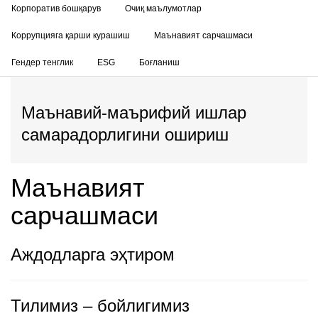
Корпоратив бошқарув
Очиқ маълумотлар
Коррупцияга қарши курашиш
Маънавият сарчашмаси
Гендер тенглик
ESG
Боғланиш
Маънавий-маърифий ишлар
самарадорлигини ошириш
Маънавият
сарчашмаси
Аждодларга эҳтиром
Тилимиз – бойлигимиз