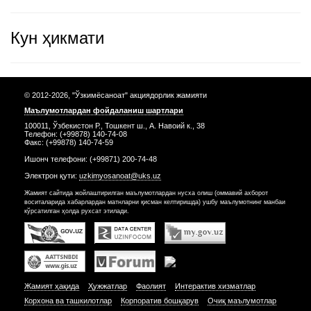
Кун ҳикмати
© 2012-2026, "Ўзкимёсаноат" акциядорлик жамияти
Маълумотлардан фойдаланиш шартлари
100011, Ўзбекистон Р., Тошкент ш., А. Навоий к., 38
Телефон: (+99878) 140-74-08
Факс: (+99878) 140-74-59
Ишонч телефони: (+99871) 200-74-48
Электрон қути:
uzkimyosanoat@uks.uz
Жамият сайтида жойлаштирилган маълумотлардан нусха олиш (оммавий ахборот
воситаларида хабарлардан матнларни қисман келтиришда) ушбу маълумотнинг манбаи
кўрсатилган ҳолда рухсат этилади.
Жамият ҳақида
Ҳужжатлар
Фаолият
Интерактив хизматлар
Корхона ва ташкилотлар
Корпоратив бошқарув
Очиқ маълумотлар