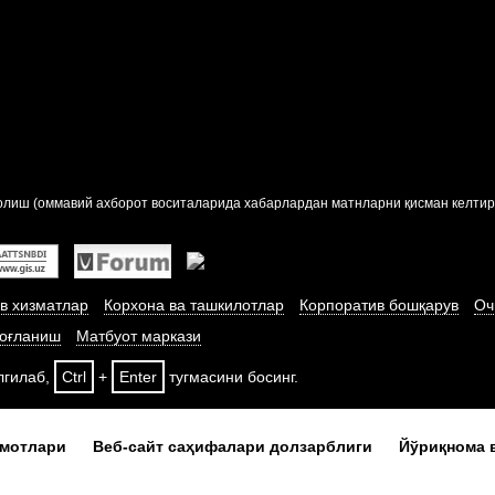
лиш (оммавий ахборот воситаларида хабарлардан матнларни қисман келтир
в хизматлар
Корхона ва ташкилотлар
Корпоратив бошқарув
Оч
оғланиш
Матбуот маркази
лгилаб,
Ctrl
+
Enter
тугмасини босинг.
умотлари
Веб-сайт саҳифалари долзарблиги
Йўриқнома 