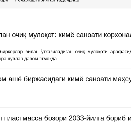
ан очиқ мулоқот: кимё саноати корхон
дбиркорлар билан ўтказиладиган очиқ мулоқоти арафас
учрашувлар давом этмоқда.
ом ашё биржасидаги кимё саноати маҳсу
 пластмасса бозори 2033-йилга бориб и