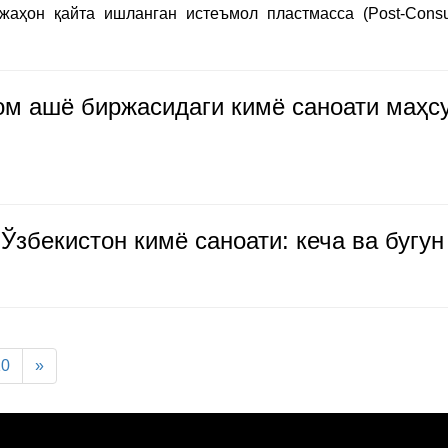
жаҳон қайта ишланган истеъмол пластмасса (Post-Con
ом ашё биржасидаги кимё саноати маҳсу
 Ўзбекистон кимё саноати: кеча ва бугун
10
»
и