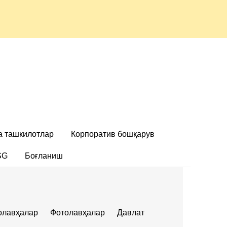
а ташкилотлар
Корпоратив бошқарув
SG
Боғланиш
олавҳалар
Фотолавҳалар
Давлат