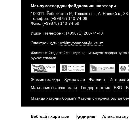
Маълумотлардан фойдаланиш шартлари
100011, Ўзбекистон Р., Тошкент ш., А. Навоий к., 38
Телефон: (+99878) 140-74-08
Факс: (+99878) 140-74-59
Ишонч телефони: (+99871) 200-74-48
Электрон қути:
uzkimyosanoat@uks.uz
Жамият сайтида жойлаштирилган маълумотлардан нусха о
рухсат этилади.
Жамият ҳақида
Ҳужжатлар
Фаолият
Интеракти
Маънавият сарчашмаси
Гендер тенглик
ESG
Б
Матнда хатолик борми? Хатони сичқонча билан бе
Веб-сайт харитаси
Қидириш
Алоқа маъл