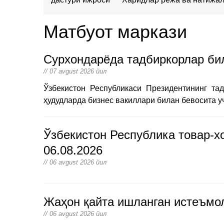
Матбуот маркази
Сурхондарёда тадбиркорлар бил
// 07 avgust 2026 йил
Ўзбекистон Республикаси Президентининг та
ҳудудларда бизнес вакиллари билан бевосита 
Ўзбекистон Республика товар-х
06.08.2026
// 06 avgust 2026 йил
Жаҳон қайта ишланган истеъмол
// 06 avgust 2026 йил