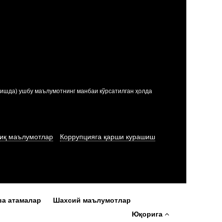
ишда) ушбу маълумотнинг манбаи кўрсатилган ҳолда
иқ маълумотлар
Коррупцияга қарши курашиш
ва атамалар
Шахсий маълумотлар
Юқорига