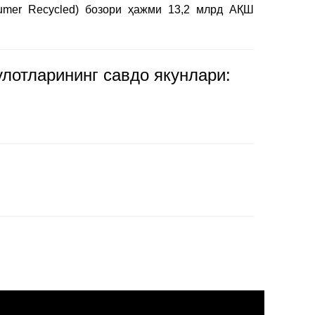
sumer Recycled) бозори ҳажми 13,2 млрд АҚШ
лотларининг савдо якунлари: