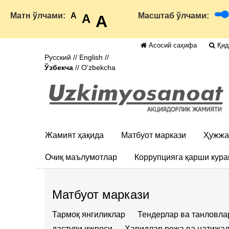
Матн ўлчами:
A
Масштаб ўлчами:
A
A
Асосий саҳифа
Қи
Русский
//
English
//
Ўзбекча
//
O'zbekcha
Жамият ҳақида
Матбуот маркази
Ҳужжа
Очиқ маълумотлар
Коррупцияга қарши кур
Матбуот маркази
Тармоқ янгиликлар
Тендерлар ва танловла
дастури ижроси
Харидлар режа ва натижа