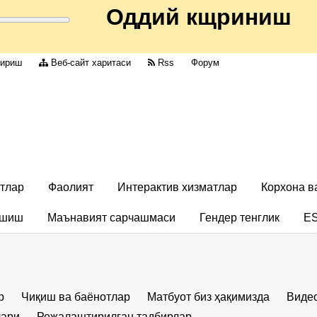
Оддий кщриниш
дириш
Веб-сайт харитаси
Rss
Форум
тлар
Фаолият
Интерактив хизматлар
Корхона в
ашиш
Маънавият сарчашмаси
Гендер тенглик
E
р
Чиқиш ва баёнотлар
Матбуот биз ҳақимизда
Виде
лари
Режалаштирилган тадбирлар