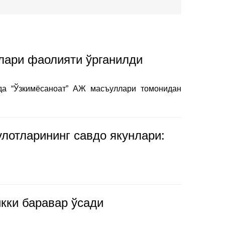
алари фаолияти ўрганилди
ида “Ўзкимёсаноат” АЖ масъуллари томонидан
лотларининг савдо якунлари:
кки баравар ўсади