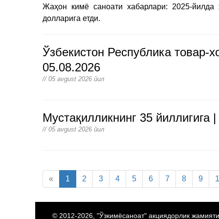
Жаҳон кимё саноати хабарлари: 2025-йилда 
долларига етди.
Ўзбекистон Республика товар-х
05.08.2026
// 05 avgust 2026 йил
Мустақилликнинг 35 йиллигига |
// 05 avgust 2026 йил
«
1
2
3
4
5
6
7
8
9
© 2012-2026, "Ўзкимёсаноат" акциядорлик жамият