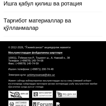
Ишга қабул қилиш ва ротация
Тарғибот материаллар ва
қўлланмалар
© 2012-2026, "Ўзкимёсаноат" акциядорлик жамияти
Маълумотлардан фойдаланиш шартлари
100011, Ўзбекистон Р., Тошкент ш., А. Навоий к., 38
Телефон: (+99878) 140-74-08
Факс: (+99878) 140-74-59
Ишонч телефони: (+99871) 200-74-48
Электрон қути:
uzkimyosanoat@uks.uz
Жамият сайтида жойлаштирилган маълумотлардан нусха олиш (оммавий ахборот
воситаларида хабарлардан матнларни қисман келтиришда) ушбу маълумотнинг манбаи
кўрсатилган ҳолда рухсат этилади.