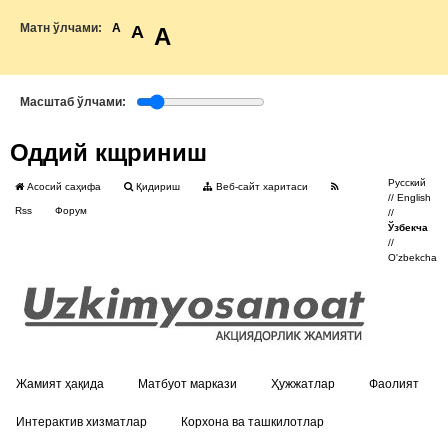
Матн ўлчами:
A
A
A
Масштаб ўлчами:
Оддий кщриниш
Русский
Асосий саҳифа
Қидириш
Веб-сайт харитаси
//
English
Rss
Форум
//
Ўзбекча
//
O'zbekcha
Жамият ҳақида
Матбуот маркази
Ҳужжатлар
Фаолият
Интерактив хизматлар
Корхона ва ташкилотлар