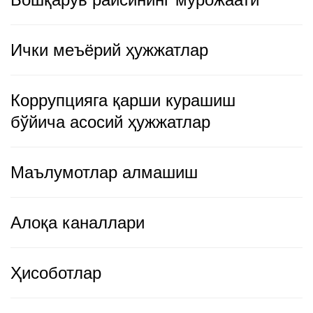
Ички меъёрий ҳужжатлар
Коррупцияга қарши курашиш
бўйича асосий ҳужжатлар
Маълумотлар алмашиш
Алоқа каналлари
Ҳисоботлар