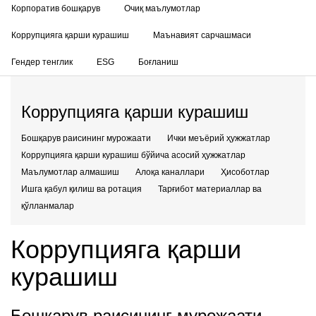
Корпоратив бошқарув
Очиқ маълумотлар
Коррупцияга қарши курашиш
Маънавият сарчашмаси
Гендер тенглик
ESG
Боғланиш
Коррупцияга қарши курашиш
Бошқарув раисининг мурожаати
Ички меъёрий ҳужжатлар
Коррупцияга қарши курашиш бўйича асосий ҳужжатлар
Маълумотлар алмашиш
Алоқа каналлари
Ҳисоботлар
Ишга қабул қилиш ва ротация
Тарғибот материаллар ва
қўлланмалар
Коррупцияга қарши
курашиш
Бошқарув раисининг мурожаати