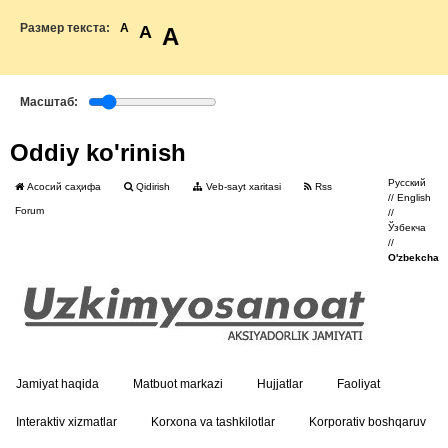
Размер текста:
A
A
A
Масштаб:
Oddiy ko'rinish
Русский
Асосий саҳифа
Qidirish
Veb-sayt xaritasi
Rss
//
English
Forum
//
Ўзбекча
//
O'zbekcha
Jamiyat haqida
Matbuot markazi
Hujjatlar
Faoliyat
Interaktiv xizmatlar
Korxona va tashkilotlar
Korporativ boshqaruv