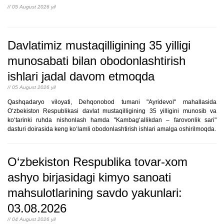
// 05 August 2026 yil
Davlatimiz mustaqilligining 35 yilligi
munosabati bilan obodonlashtirish
ishlari jadal davom etmoqda
// 05 August 2026 yil
Qashqadaryo viloyati, Dehqonobod tumani "Ayridevol" mahallasida
O‘zbekiston Respublikasi davlat mustaqilligining 35 yilligini munosib va
ko‘tarinki ruhda nishonlash hamda "Kambag‘allikdan – farovonlik sari"
dasturi doirasida keng ko‘lamli obodonlashtirish ishlari amalga oshirilmoqda.
O‘zbekiston Respublika tovar-xom
ashyo birjasidagi kimyo sanoati
mahsulotlarining savdo yakunlari:
03.08.2026
// 04 August 2026 yil