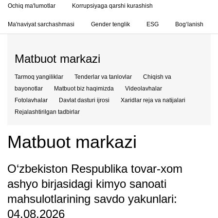
Ochiq ma'lumotlar
Korrupsiyaga qarshi kurashish
Ma'naviyat sarchashmasi
Gender tenglik
ESG
Bog‘lanish
Matbuot markazi
Tarmoq yangiliklar
Tenderlar va tanlovlar
Chiqish va
bayonotlar
Matbuot biz haqimizda
Videolavhalar
Fotolavhalar
Davlat dasturi ijrosi
Xaridlar reja va natijalari
Rejalashtirilgan tadbirlar
Matbuot markazi
O‘zbekiston Respublika tovar-xom
ashyo birjasidagi kimyo sanoati
mahsulotlarining savdo yakunlari:
04.08.2026