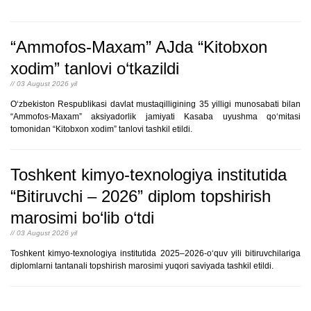
“Ammofos-Maxam” AJda “Kitobxon
xodim” tanlovi o‘tkazildi
// 03 August 2026 yil
O‘zbekiston Respublikasi davlat mustaqilligining 35 yilligi munosabati bilan
“Ammofos-Maxam” aksiyadorlik jamiyati Kasaba uyushma qo‘mitasi
tomonidan “Kitobxon xodim” tanlovi tashkil etildi.
Toshkent kimyo-texnologiya institutida
“Bitiruvchi – 2026” diplom topshirish
marosimi bo‘lib o‘tdi
// 03 August 2026 yil
Toshkent kimyo-texnologiya institutida 2025–2026-o‘quv yili bitiruvchilariga
diplomlarni tantanali topshirish marosimi yuqori saviyada tashkil etildi.