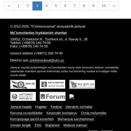
«
1
2
3
4
5
6
7
8
9
10
»
© 2012-2026, "O'zkimyosanoat" aksiyadorlik jamiyati
Ma`lumotlardan foydalanish shartlari
100011, O'zbekiston R., Toshkent sh., A. Navoiy k., 38
Telefon: (+99878) 140-74-08
Faks: (+99878) 140-74-59
Ishonch telefoni: (+99871) 200-74-48
Elektron quti:
uzkimyosanoat@uks.uz
Jamiyat saytida joylashtirilgan ma`lumotlardan nusxa olish (ommaviy axborot vositalarida
xabarlardan matnlarni qisman keltirishda) ushbu ma`lumotning manbai ko'rsatilgan holda
ruxsat etiladi.
Jamiyat haqida
Hujjatlar
Faoliyat
Interaktiv xizmatlar
Korxona va tashkilotlar
Korporativ boshqaruv
Ochiq ma'lumotlar
Korrupsiyaga qarshi kurashish
Ma'naviyat sarchashmasi
Gender tenglik
ESG
Bog‘lanish
Matbuot markazi