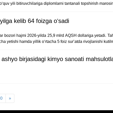
uv yili bitiruvchilariga diplomlarni tantanali topshirish marosimi
ilga kelib 64 foizga oʻsadi
ar bozori hajmi 2026-yilda 25,9 mlrd AQSH dollariga yetadi. Tah
ha yetishi hamda yillik oʻrtacha 5 foiz surʼatda rivojlanishi kuti
ashyo birjasidagi kimyo sanoati mahsulotla
10
»