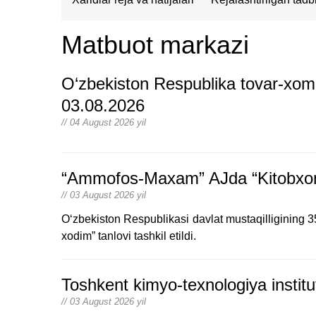
Matbuot markazi
O‘zbekiston Respublika tovar-xom 
03.08.2026
// 04 August 2026 yil
“Ammofos-Maxam” AJda “Kitobxon x
// 03 August 2026 yil
O‘zbekiston Respublikasi davlat mustaqilligining 
xodim” tanlovi tashkil etildi.
Toshkent kimyo-texnologiya institut
// 03 August 2026 yil