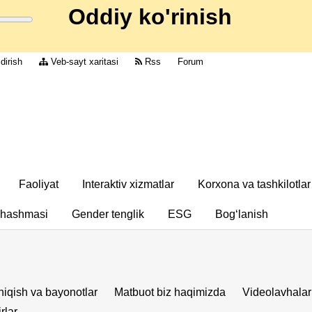
Oddiy ko'rinish
dirish
Veb-sayt xaritasi
Rss
Forum
Faoliyat
Interaktiv xizmatlar
Korxona va tashkilotlar
chashmasi
Gender tenglik
ESG
Bog‘lanish
iqish va bayonotlar
Matbuot biz haqimizda
Videolavhalar
rlar