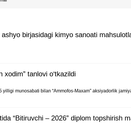
ashyo birjasidagi kimyo sanoati mahsulotla
odim” tanlovi o‘tkazildi
35 yilligi munosabati bilan “Ammofos-Maxam” aksiyadorlik jam
ida “Bitiruvchi – 2026” diplom topshirish ma