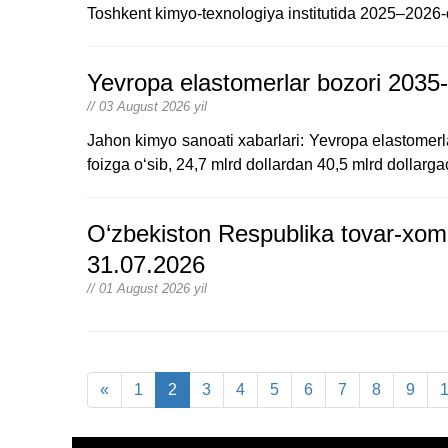
Toshkent kimyo-texnologiya institutida 2025–2026-o‘q
Yevropa elastomerlar bozori 2035-y
// 03 August 2026 yil
Jahon kimyo sanoati xabarlari: Yevropa elastomerl
foizga oʻsib, 24,7 mlrd dollardan 40,5 mlrd dollargac
O‘zbekiston Respublika tovar-xom 
31.07.2026
// 01 August 2026 yil
«
1
2
3
4
5
6
7
8
9