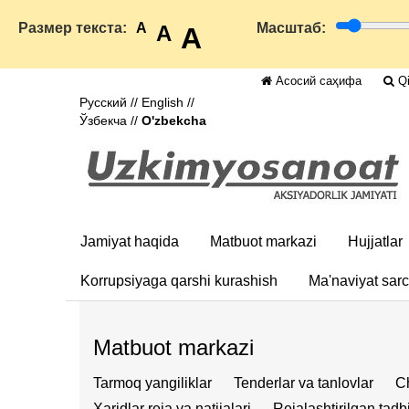
Размер текста:
A
Масштаб:
A
A
Асосий саҳифа
Qi
Русский
//
English
//
Ўзбекча
//
O'zbekcha
Jamiyat haqida
Matbuot markazi
Hujjatlar
Korrupsiyaga qarshi kurashish
Ma'naviyat sar
Matbuot markazi
Tarmoq yangiliklar
Tenderlar va tanlovlar
Ch
Xaridlar reja va natijalari
Rejalashtirilgan tadbi