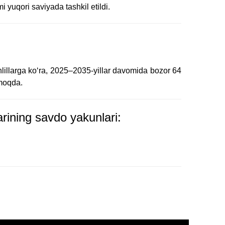
 yuqori saviyada tashkil etildi.
lillarga koʻra, 2025–2035-yillar davomida bozor 64
lmoqda.
rining savdo yakunlari: