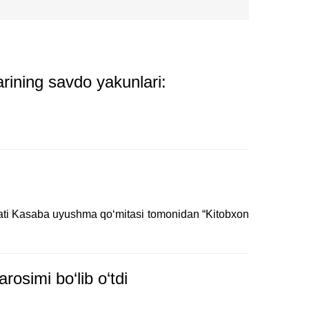
rining savdo yakunlari:
iyati Kasaba uyushma qo‘mitasi tomonidan “Kitobxon
rosimi bo‘lib o‘tdi