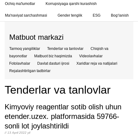
Ochiq ma'lumotlar
Korrupsiyaga qarshi kurashish
Ma'naviyat sarchashmasi
Gender tenglik
ESG
Bog‘lanish
Matbuot markazi
Tarmoq yangiliklar
Tenderlar va tanlovlar
Chiqish va
bayonotlar
Matbuot biz haqimizda
Videolavhalar
Fotolavhalar
Davlat dasturi ijrosi
Xaridlar reja va natijalari
Rejalashtirilgan tadbirlar
Tenderlar va tanlovlar
Kimyoviy reagentlar sotib olish uhun
etender.uzex. platformasida 59766-
sonli lot joylashtirildi
// 13 April 2022 yil