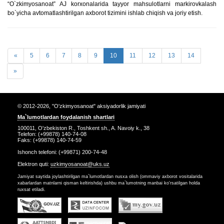
“O`zkimyosanoat” AJ korxonalarida tayyor mahsulotlarni markirovkalash
bo`yicha avtomatlashtirilgan axborot tizimini ishlab chiqish va joriy etish.
«
5
6
7
8
9
10
11
12
13
14
»
© 2012-2026, "O'zkimyosanoat" aksiyadorlik jamiyati
Ma`lumotlardan foydalanish shartlari
100011, O'zbekiston R., Toshkent sh., A. Navoiy k., 38
Telefon: (+99878) 140-74-08
Faks: (+99878) 140-74-59
Ishonch telefoni: (+99871) 200-74-48
Elektron quti:
uzkimyosanoat@uks.uz
Jamiyat saytida joylashtirilgan ma`lumotlardan nusxa olish (ommaviy axborot vositalarida
xabarlardan matnlarni qisman keltirishda) ushbu ma`lumotning manbai ko'rsatilgan holda
ruxsat etiladi.