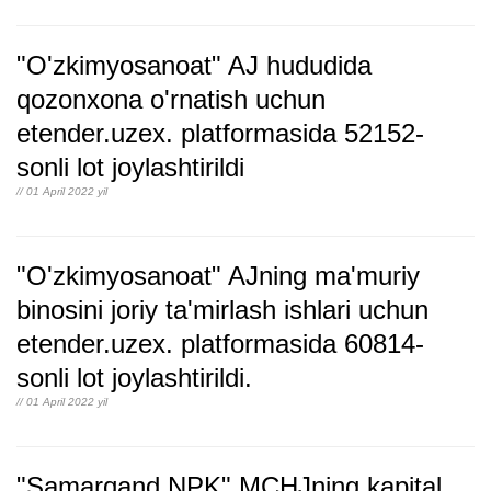
"O'zkimyosanoat" AJ hududida
qozonxona o'rnatish uchun
etender.uzex. platformasida 52152-
sonli lot joylashtirildi
// 01 April 2022 yil
"O'zkimyosanoat" AJning ma'muriy
binosini joriy ta'mirlash ishlari uchun
etender.uzex. platformasida 60814-
sonli lot joylashtirildi.
// 01 April 2022 yil
"Samarqand NPK" MCHJning kapital