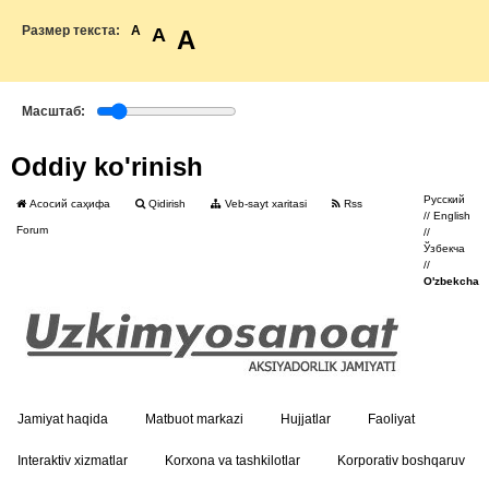
Размер текста:
A
A
A
Масштаб:
Oddiy ko'rinish
Русский
Асосий саҳифа
Qidirish
Veb-sayt xaritasi
Rss
//
English
Forum
//
Ўзбекча
//
O'zbekcha
Jamiyat haqida
Matbuot markazi
Hujjatlar
Faoliyat
Interaktiv xizmatlar
Korxona va tashkilotlar
Korporativ boshqaruv