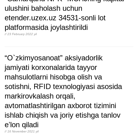
ulushini baholash uchun
etender.uzex.uz 34531-sonli lot
platformasida joylashtirildi
// 23 February 2022 yil
“O`zkimyosanoat” aksiyadorlik
jamiyati korxonalarida tayyor
mahsulotlarni hisobga olish va
sotishni, RFID texnologiyasi asosida
markirovkalash orqali,
avtomatlashtirilgan axborot tizimini
ishlab chiqish va joriy etishga tanlov
eʼlon qiladi
// 16 November 2021 yil