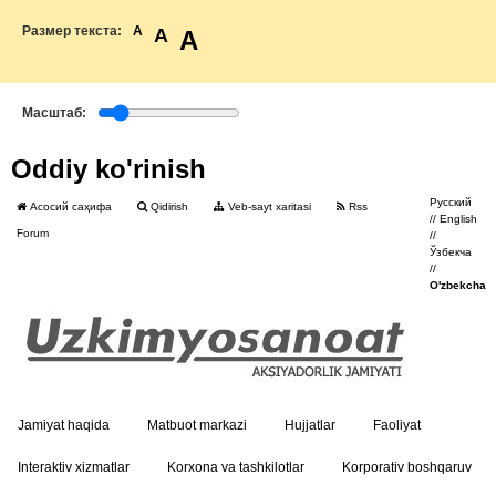
Размер текста:
A
A
A
Масштаб:
Oddiy ko'rinish
Русский
Асосий саҳифа
Qidirish
Veb-sayt xaritasi
Rss
//
English
Forum
//
Ўзбекча
//
O'zbekcha
Jamiyat haqida
Matbuot markazi
Hujjatlar
Faoliyat
Interaktiv xizmatlar
Korxona va tashkilotlar
Korporativ boshqaruv