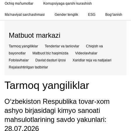
Ochiq ma'lumotlar
Korrupsiyaga qarshi kurashish
Ma'naviyat sarchashmasi
Gender tenglik
ESG
Bog‘lanish
Matbuot markazi
Tarmoq yangiliklar
Tenderlar va tanlovlar
Chiqish va
bayonotlar
Matbuot biz haqimizda
Videolavhalar
Fotolavhalar
Davlat dasturi ijrosi
Xaridlar reja va natijalari
Rejalashtirilgan tadbirlar
Tarmoq yangiliklar
O‘zbekiston Respublika tovar-xom
ashyo birjasidagi kimyo sanoati
mahsulotlarining savdo yakunlari:
28.07.2026