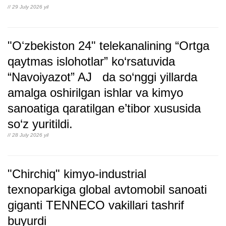
// 29 July 2026 yil
"Oʻzbekiston 24" telekanalining “Ortga
qaytmas islohotlar” ko‘rsatuvida
“Navoiyazot” AJ da so‘nggi yillarda
amalga oshirilgan ishlar va kimyo
sanoatiga qaratilgan e’tibor xususida
so‘z yuritildi.
// 28 July 2026 yil
"Chirchiq" kimyo-industrial
texnoparkiga global avtomobil sanoati
giganti TENNECO vakillari tashrif
buyurdi