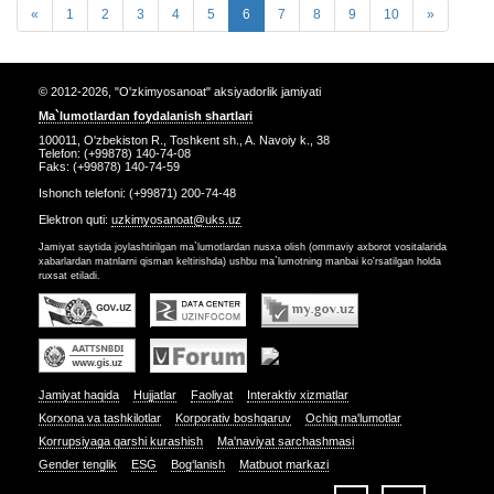
«
1
2
3
4
5
6
7
8
9
10
»
© 2012-2026, "O'zkimyosanoat" aksiyadorlik jamiyati
Ma`lumotlardan foydalanish shartlari
100011, O'zbekiston R., Toshkent sh., A. Navoiy k., 38
Telefon: (+99878) 140-74-08
Faks: (+99878) 140-74-59
Ishonch telefoni: (+99871) 200-74-48
Elektron quti:
uzkimyosanoat@uks.uz
Jamiyat saytida joylashtirilgan ma`lumotlardan nusxa olish (ommaviy axborot vositalarida
xabarlardan matnlarni qisman keltirishda) ushbu ma`lumotning manbai ko'rsatilgan holda
ruxsat etiladi.
Jamiyat haqida
Hujjatlar
Faoliyat
Interaktiv xizmatlar
Korxona va tashkilotlar
Korporativ boshqaruv
Ochiq ma'lumotlar
Korrupsiyaga qarshi kurashish
Ma'naviyat sarchashmasi
Gender tenglik
ESG
Bog‘lanish
Matbuot markazi