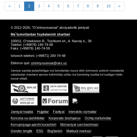
«
1
2
3
4
5
6
7
8
9
10
»
© 2012-2026, "O'zkimyosanoat" aksiyadorlik jamiyati
Ma`lumotlardan foydalanish shartlari
100011, O'zbekiston R., Toshkent sh., A. Navoiy k., 38
Telefon: (+99878) 140-74-08
Faks: (+99878) 140-74-59
Ishonch telefoni: (+99871) 200-74-48
Elektron quti:
uzkimyosanoat@uks.uz
Jamiyat saytida joylashtirilgan ma`lumotlardan nusxa olish (ommaviy axborot vositalarida
xabarlardan matnlarni qisman keltirishda) ushbu ma`lumotning manbai ko'rsatilgan holda
ruxsat etiladi.
Jamiyat haqida
Hujjatlar
Faoliyat
Interaktiv xizmatlar
Korxona va tashkilotlar
Korporativ boshqaruv
Ochiq ma'lumotlar
Korrupsiyaga qarshi kurashish
Ma'naviyat sarchashmasi
Gender tenglik
ESG
Bog‘lanish
Matbuot markazi