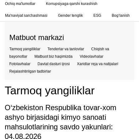
Ochiq ma'lumotlar
Korrupsiyaga qarshi kurashish
Ma'naviyat sarchashmasi
Gender tenglik
ESG
Bog‘lanish
Matbuot markazi
Tarmoq yangiliklar
Tenderlar va tanlovlar
Chiqish va
bayonotlar
Matbuot biz haqimizda
Videolavhalar
Fotolavhalar
Davlat dasturi ijrosi
Xaridlar reja va natijalari
Rejalashtirilgan tadbirlar
Tarmoq yangiliklar
O‘zbekiston Respublika tovar-xom
ashyo birjasidagi kimyo sanoati
mahsulotlarining savdo yakunlari:
04.08.2026