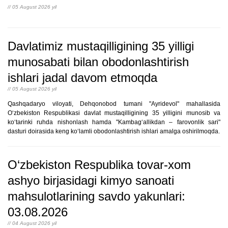
// 05 August 2026 yil
Davlatimiz mustaqilligining 35 yilligi
munosabati bilan obodonlashtirish
ishlari jadal davom etmoqda
// 05 August 2026 yil
Qashqadaryo viloyati, Dehqonobod tumani "Ayridevol" mahallasida
O‘zbekiston Respublikasi davlat mustaqilligining 35 yilligini munosib va
ko‘tarinki ruhda nishonlash hamda "Kambag‘allikdan – farovonlik sari"
dasturi doirasida keng ko‘lamli obodonlashtirish ishlari amalga oshirilmoqda.
O‘zbekiston Respublika tovar-xom
ashyo birjasidagi kimyo sanoati
mahsulotlarining savdo yakunlari:
03.08.2026
// 04 August 2026 yil