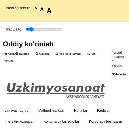
Размер текста:
A
A
A
Масштаб:
Oddiy ko'rinish
Русский
Асосий саҳифа
Qidirish
Veb-sayt xaritasi
Rss
//
English
Forum
//
Ўзбекча
//
O'zbekcha
Jamiyat haqida
Matbuot markazi
Hujjatlar
Faoliyat
Interaktiv xizmatlar
Korxona va tashkilotlar
Korporativ boshqaruv