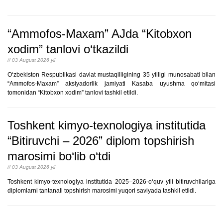
“Ammofos-Maxam” AJda “Kitobxon
xodim” tanlovi o‘tkazildi
// 03 August 2026 yil
O‘zbekiston Respublikasi davlat mustaqilligining 35 yilligi munosabati bilan
“Ammofos-Maxam” aksiyadorlik jamiyati Kasaba uyushma qo‘mitasi
tomonidan “Kitobxon xodim” tanlovi tashkil etildi.
Toshkent kimyo-texnologiya institutida
“Bitiruvchi – 2026” diplom topshirish
marosimi bo‘lib o‘tdi
// 03 August 2026 yil
Toshkent kimyo-texnologiya institutida 2025–2026-o‘quv yili bitiruvchilariga
diplomlarni tantanali topshirish marosimi yuqori saviyada tashkil etildi.