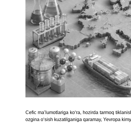
Cefic maʼlumotlariga koʻra, hozirda tarmoq tiklan
ozgina oʻsish kuzatilganiga qaramay, Yevropa kimy