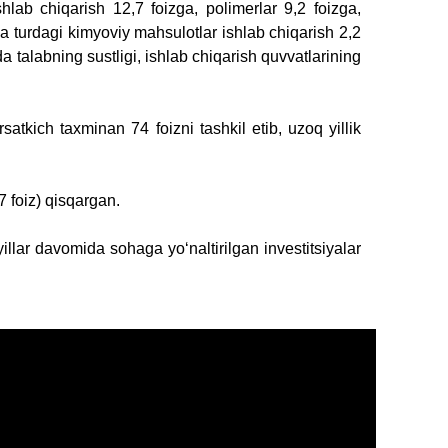
lab chiqarish 12,7 foizga, polimerlar 9,2 foizga,
hqa turdagi kimyoviy mahsulotlar ishlab chiqarish 2,2
 talabning sustligi, ishlab chiqarish quvvatlarining
atkich taxminan 74 foizni tashkil etib, uzoq yillik
7 foiz) qisqargan.
lar davomida sohaga yoʻnaltirilgan investitsiyalar