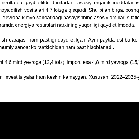
mentlarda qayd etildi. Jumladan, asosiy organik moddalar ish
moya qilish vositalari 4,7 foizga qisqardi. Shu bilan birga, bos
. Yevropa kimyo sanoatidagi pasayishning asosiy omillari sifatida
hamda energiya resurslari narxining yuqoriligi qayd etilmoqda.
sh darajasi ham pastligi qayd etilgan. Ayni paytda ushbu koʻrs
umumiy sanoat koʻrsatkichidan ham past hisoblanadi.
 4,6 mlrd yevroga (12,4 foiz), importi esa 4,8 mlrd yevroga (15,
gan investitsiyalar ham keskin kamaygan. Xususan, 2022–2025-yil