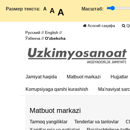
Размер текста:
A
Масштаб:
A
A
Асосий саҳифа
Qi
Русский
//
English
//
Ўзбекча
//
O'zbekcha
Jamiyat haqida
Matbuot markazi
Hujjatlar
Korrupsiyaga qarshi kurashish
Ma'naviyat sar
Matbuot markazi
Tarmoq yangiliklar
Tenderlar va tanlovlar
Ch
Xaridlar reja va natijalari
Rejalashtirilgan tadbi