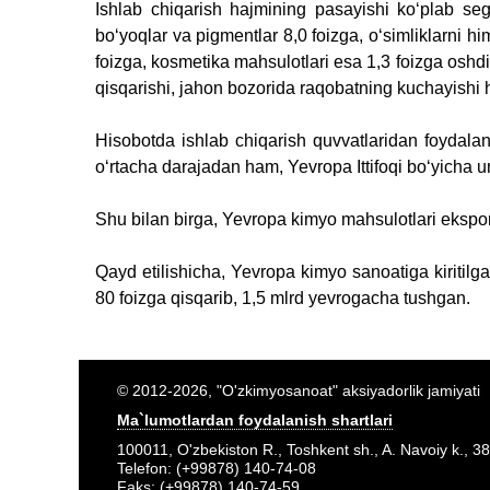
Ishlab chiqarish hajmining pasayishi koʻplab seg
boʻyoqlar va pigmentlar 8,0 foizga, oʻsimliklarni hi
foizga, kosmetika mahsulotlari esa 1,3 foizga oshdi
qisqarishi, jahon bozorida raqobatning kuchayishi 
Hisobotda ishlab chiqarish quvvatlaridan foydalani
oʻrtacha darajadan ham, Yevropa Ittifoqi boʻyicha 
Shu bilan birga, Yevropa kimyo mahsulotlari eksporti
Qayd etilishicha, Yevropa kimyo sanoatiga kiritil
80 foizga qisqarib, 1,5 mlrd yevrogacha tushgan.
© 2012-2026, "O'zkimyosanoat" aksiyadorlik jamiyati
Ma`lumotlardan foydalanish shartlari
100011, O'zbekiston R., Toshkent sh., A. Navoiy k., 38
Telefon: (+99878) 140-74-08
Faks: (+99878) 140-74-59