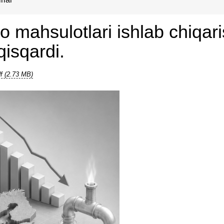
o mahsulotlari ishlab chiqar
qisqardi.
f (2.73 MB)