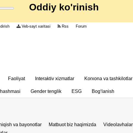
Oddiy ko'rinish
dirish
Veb-sayt xaritasi
Rss
Forum
Faoliyat
Interaktiv xizmatlar
Korxona va tashkilotlar
chashmasi
Gender tenglik
ESG
Bog‘lanish
iqish va bayonotlar
Matbuot biz haqimizda
Videolavhalar
rlar