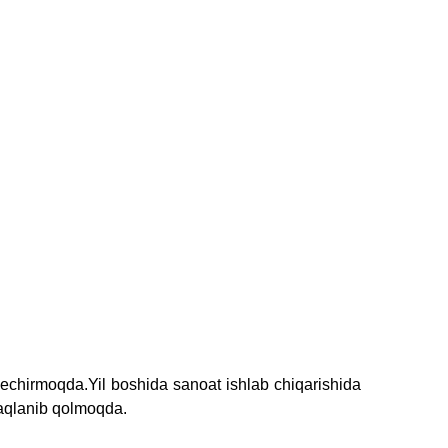
kechirmoqda.Yil boshida sanoat ishlab chiqarishida
saqlanib qolmoqda.