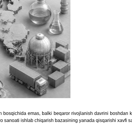
ish bosqichida emas, balki beqaror rivojlanish davrini boshdan 
o sanoati ishlab chiqarish bazasining yanada qisqarishi xavfi 