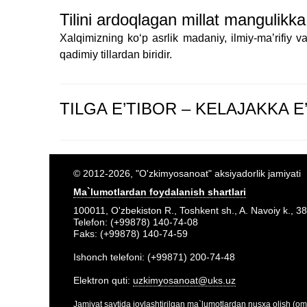
Tilini ardoqlagan millat mangulikka
Xalqimizning koʻp asrlik madaniy, ilmiy-maʼrifiy v
qadimiy tillardan biridir.
TILGA E’TIBOR – KELAJAKKA E
© 2012-2026, "O'zkimyosanoat" aksiyadorlik jamiyati
Ma`lumotlardan foydalanish shartlari
100011, O'zbekiston R., Toshkent sh., A. Navoiy k., 38
Telefon: (+99878) 140-74-08
Faks: (+99878) 140-74-59
Ishonch telefoni: (+99871) 200-74-48
Elektron quti:
uzkimyosanoat@uks.uz
Jamiyat saytida joylashtirilgan ma`lumotlardan nusxa olish (om