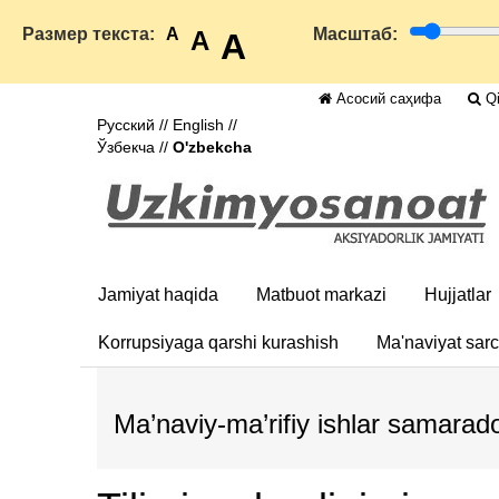
Размер текста:
A
Масштаб:
A
A
Асосий саҳифа
Qi
Русский
//
English
//
Ўзбекча
//
O'zbekcha
Jamiyat haqida
Matbuot markazi
Hujjatlar
Korrupsiyaga qarshi kurashish
Ma'naviyat sar
Ma’naviy-ma’rifiy ishlar samarador