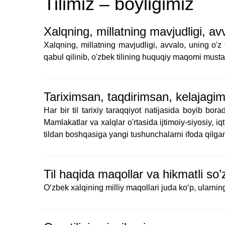
Tilimiz – boyligimiz
Xalqning, millatning mavjudligi, avva
Xalqning, millatning mavjudligi, avvalo, uning o'z
qabul qilinib, o'zbek tilining huquqiy maqomi must
Tariximsan, taqdirimsan, kelajagim
Har bir til tarixiy taraqqiyot natijasida boyib bor
Mamlakatlar va xalqlar o'rtasida ijtimoiy-siyosiy, i
tildan boshqasiga yangi tushunchalarni ifoda qilg
Til haqida maqollar va hikmatli so’z
O‘zbek xalqining milliy maqollari juda ko‘p, ularn