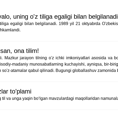
lo, uning o'z tiliga egaligi bilan belgilanadi
 tiliga egaligi bilan belgilanadi. 1989 yil 21 oktyabrda O'zbeki
ahkamlandi.
san, ona tilim!
adi. Mazkur jarayon tilning o'z ichki imkoniyatlari asosida va bo
qtisodiy-madaniy munosabatlarning kuchayishi, ayniqsa, bir-birig
an so'z-atamalar qabul qilinadi. Bugungi globallashuv zamonida
lar to’plami
ing til va unga yaqin bo‘lgan mavzulardagi maqollaridan namunal