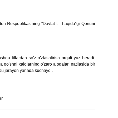
ston Respublikasining “Davlat tili haqida”gi Qonuni
shqa tillardan so'z o'zlashtirish orqali yuz beradi.
a qo'shni xalqlarning o'zaro aloqalari natijasida bir
 bu jarayon yanada kuchaydi.
ar