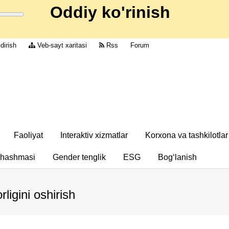
Oddiy ko'rinish
dirish
Veb-sayt xaritasi
Rss
Forum
Faoliyat
Interaktiv xizmatlar
Korxona va tashkilotlar
chashmasi
Gender tenglik
ESG
Bog‘lanish
ligini oshirish