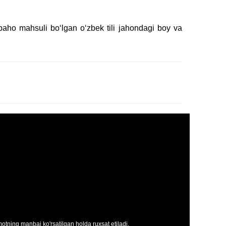
bebaho mahsuli boʻlgan oʻzbek tili jahondagi boy va
tning manbai ko'rsatilgan holda ruxsat etiladi.