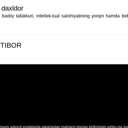
 daxldor
a badiiy tafakkuri, intellek-tual salohiyatining yorqin hamda 
’TIBOR
maviy axborot vositalarida xabarlardan matnlarni qisman keltirishda) ushbu ma`lumo