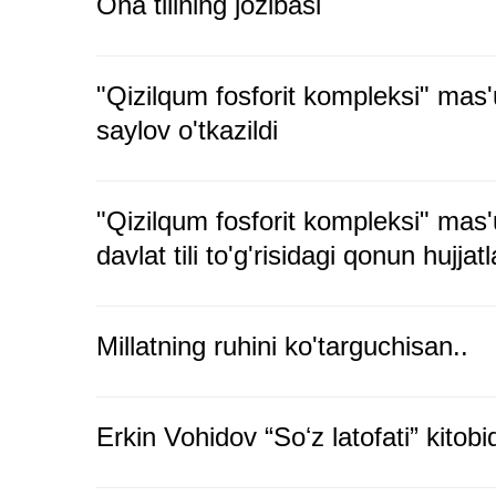
Ona tilining jozibasi
"Qizilqum fosforit kompleksi" mas'u
saylov o'tkazildi
"Qizilqum fosforit kompleksi" mas'
davlat tili to'g'risidagi qonun hujjat
Millatning ruhini ko'targuchisan..
Erkin Vohidov “Soʻz latofati” kitobi