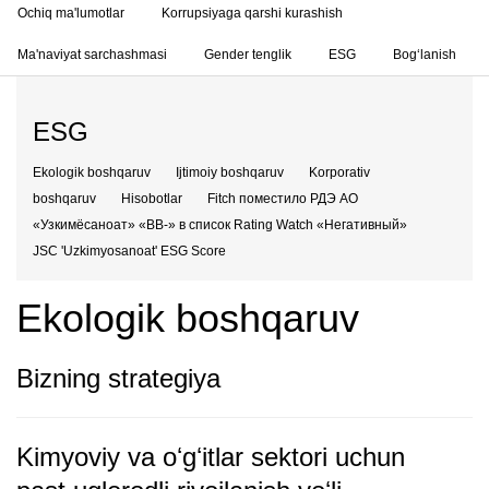
Ochiq ma'lumotlar
Korrupsiyaga qarshi kurashish
Ma'naviyat sarchashmasi
Gender tenglik
ESG
Bog‘lanish
ESG
Ekologik boshqaruv
Ijtimoiy boshqaruv
Korporativ
boshqaruv
Hisobotlar
Fitch поместило РДЭ АО
«Узкимёсаноат» «BB-» в список Rating Watch «Негативный»
JSC 'Uzkimyosanoat' ESG Score
Ekologik boshqaruv
Bizning strategiya
Kimyoviy va oʻgʻitlar sektori uchun