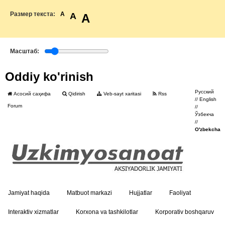
Размер текста:
A
A
A
Масштаб:
Oddiy ko'rinish
Русский
Асосий саҳифа
Qidirish
Veb-sayt xaritasi
Rss
//
English
Forum
//
Ўзбекча
//
O'zbekcha
Jamiyat haqida
Matbuot markazi
Hujjatlar
Faoliyat
Interaktiv xizmatlar
Korxona va tashkilotlar
Korporativ boshqaruv