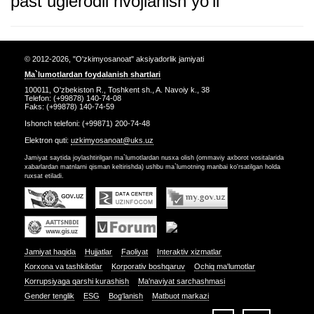
past uglerodli rivojlanish yoʻli
© 2012-2026, "O'zkimyosanoat" aksiyadorlik jamiyati
Ma`lumotlardan foydalanish shartlari
100011, O'zbekiston R., Toshkent sh., A. Navoiy k., 38
Telefon: (+99878) 140-74-08
Faks: (+99878) 140-74-59
Ishonch telefoni: (+99871) 200-74-48
Elektron quti:
uzkimyosanoat@uks.uz
Jamiyat saytida joylashtirilgan ma`lumotlardan nusxa olish (ommaviy axborot vositalarida
xabarlardan matnlarni qisman keltirishda) ushbu ma`lumotning manbai ko'rsatilgan holda
ruxsat etiladi.
Jamiyat haqida
Hujjatlar
Faoliyat
Interaktiv xizmatlar
Korxona va tashkilotlar
Korporativ boshqaruv
Ochiq ma'lumotlar
Korrupsiyaga qarshi kurashish
Ma'naviyat sarchashmasi
Gender tenglik
ESG
Bog‘lanish
Matbuot markazi