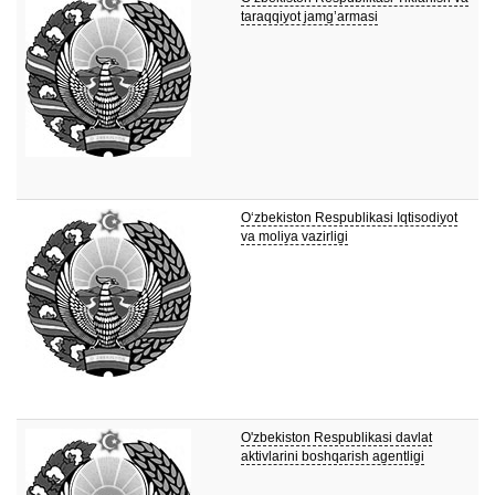
taraqqiyot jamg’armasi
O‘zbekiston Respublikasi Iqtisodiyot
va moliya vazirligi
O'zbekiston Respublikasi davlat
aktivlarini boshqarish agentligi