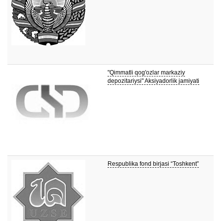
"Qimmatli qog'ozlar markaziy
depozitariysi" Aksiyadorlik jamiyati
Respublika fond birjasi “Toshkent”