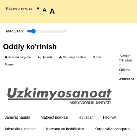
Размер текста:
A
A
A
Масштаб:
Oddiy ko'rinish
Русский
Асосий саҳифа
Qidirish
Veb-sayt xaritasi
Rss
//
English
Forum
//
Ўзбекча
//
O'zbekcha
Jamiyat haqida
Matbuot markazi
Hujjatlar
Faoliyat
Interaktiv xizmatlar
Korxona va tashkilotlar
Korporativ boshqaruv