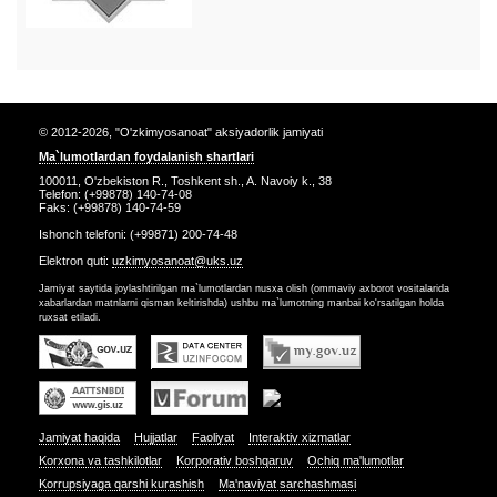
© 2012-2026, "O'zkimyosanoat" aksiyadorlik jamiyati
Ma`lumotlardan foydalanish shartlari
100011, O'zbekiston R., Toshkent sh., A. Navoiy k., 38
Telefon: (+99878) 140-74-08
Faks: (+99878) 140-74-59
Ishonch telefoni: (+99871) 200-74-48
Elektron quti:
uzkimyosanoat@uks.uz
Jamiyat saytida joylashtirilgan ma`lumotlardan nusxa olish (ommaviy axborot vositalarida
xabarlardan matnlarni qisman keltirishda) ushbu ma`lumotning manbai ko'rsatilgan holda
ruxsat etiladi.
Jamiyat haqida
Hujjatlar
Faoliyat
Interaktiv xizmatlar
Korxona va tashkilotlar
Korporativ boshqaruv
Ochiq ma'lumotlar
Korrupsiyaga qarshi kurashish
Ma'naviyat sarchashmasi