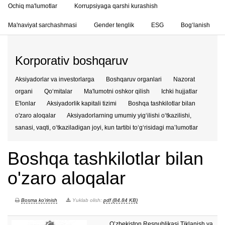
Ochiq ma'lumotlar
Korrupsiyaga qarshi kurashish
Ma'naviyat sarchashmasi
Gender tenglik
ESG
Bog‘lanish
Korporativ boshqaruv
Aksiyadorlar va investorlarga
Boshqaruv organlari
Nazorat
organi
Qo‘mitalar
Ma'lumotni oshkor qilish
Ichki hujjatlar
E'lonlar
Aksiyadorlik kapitali tizimi
Boshqa tashkilotlar bilan
o'zaro aloqalar
Aksiyadorlarning umumiy yig‘ilishi o‘tkazilishi,
sanasi, vaqti, o‘tkaziladigan joyi, kun tartibi to‘g‘risidagi ma’lumotlar
Boshqa tashkilotlar bilan
o'zaro aloqalar
Bosma ko'rinish
Yuklab olish:
pdf (84.84 KB)
O’zbekiston Respublikasi Tiklanish va