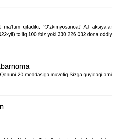
 ma’lum qiladiki, “O‘zkimyosanoat” AJ aksiyalar
022-yil) toʻliq 100 foiz yoki 330 226 032 dona oddiy
 xabarnoma
”gi Qonuni 20-moddasiga muvofiq Sizga quyidagilarni
on