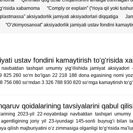
oʻgʻrisida xabarnoma
“Comply or explain” (“rioya qil yoki tushu
 plastmassa” aksiyadorlik jamiyati aksiyadorlari diqqatiga
Jam
“Oʻzkimyosanoat” aksiyadorlik jamiyati ustav fondini kamayti
yati ustav fondini kamaytirish toʻgʻrisida 
i navbatdan tashqari umumiy yig‘ilishida jamiyat aksiyadori 
9 825 260 so‘m bo‘lgan 22 218 188 dona egasining nomi yozilg
 228 756 080 so‘mdan 3 326 788 930 820 so‘mga kamaytirish to‘g‘r
ruv qoidalarining tavsiyalarini qabul qilish
larining 2023-yil 22-noyabrdagi navbatdan tashqari umumiy yi
gentligining joriy yil 23-iyundagi 145-sonli buyrugʻi bilan 
ya qilish majburiyatini oʻz zimmasiga olganligi toʻgʻrisida maʼlu