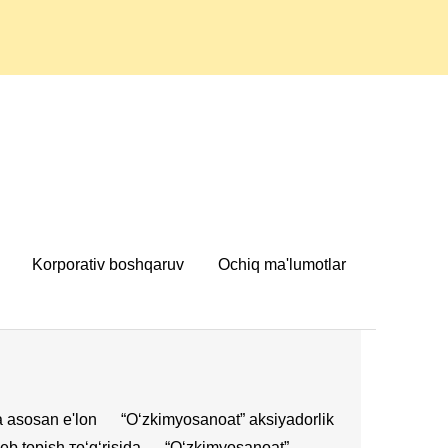
Korporativ boshqaruv
Ochiq ma'lumotlar
a asosan e'lon
“O‘zkimyosanoat” aksiyadorlik
b topish тo‘g‘risida
“Oʻzkimyosanoat”