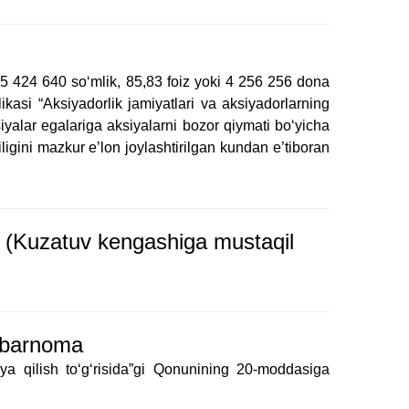
45 424 640 so‘mlik, 85,83 foiz yoki 4 256 256 dona
asi “Aksiyadorlik jamiyatlari va aksiyadorlarning
yalar egalariga aksiyalarni bozor qiymati bo‘yicha
ziligini mazkur e’lon joylashtirilgan kundan e’tiboran
lon (Kuzatuv kengashiga mustaqil
xabarnoma
ya qilish toʻgʻrisida”gi Qonunining 20-moddasiga