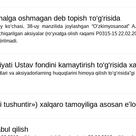
amalga oshmagan deb topish тo‘g‘risida
y ko‘chasi, 38-uy manzilida joylashgan “O‘zkimyosanoat” AJ
 chiqarilgan aksiyalar (ro‘yxatga olish raqami P0315-15 22.02.2
irilmadi.
yati Ustav fondini kamaytirish to‘g‘risida
lari va aksiyadorlarning huquqlarini himoya qilish to‘g‘risida
i tushuntir») xalqaro tamoyiliga asosan e'l
ul qilish