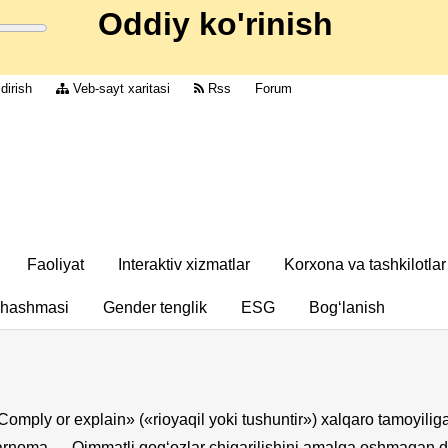
Oddiy ko'rinish
dirish
Veb-sayt xaritasi
Rss
Forum
Faoliyat
Interaktiv xizmatlar
Korxona va tashkilotlar
chashmasi
Gender tenglik
ESG
Bog‘lanish
Comply or explain» («rioyaqil yoki tushuntir») xalqaro tamoyilig
barnoma
Qimmatli qog‘ozlar chiqarilishini amalga oshmagan de