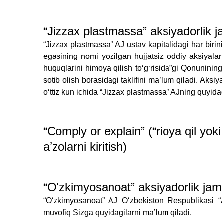
“Jizzax plastmassa” aksiyadorlik ja
“Jizzax plastmassa” AJ ustav kapitalidagi har bir
egasining nomi yozilgan hujjatsiz oddiy aksiyala
huquqlarini himoya qilish to‘g‘risida”gi Qonunini
sotib olish borasidagi taklifini ma’lum qiladi. Aksiy
o‘ttiz kun ichida “Jizzax plastmassa” AJning quyida
“Comply or explain” (“rioya qil yo
aʼzolarni kiritish)
“Oʻzkimyosanoat” aksiyadorlik jami
“Oʻzkimyosanoat” AJ Oʻzbekiston Respublikasi “A
muvofiq Sizga quyidagilarni maʼlum qiladi.