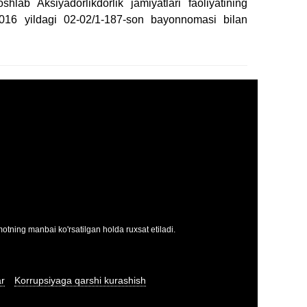
ab Aksiyadorlikdorlik jamiyatlari faoliyatining
2.2016 yildagi 02-02/1-187-son bayonnomasi bilan
tning manbai ko'rsatilgan holda ruxsat etiladi.
ar
Korrupsiyaga qarshi kurashish