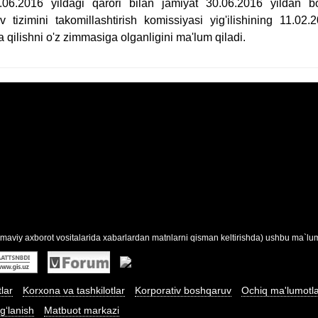
6.2016 yildagi qarori bilan jamiyat 30.06.2016 yildan boshl
v tizimini takomillashtirish komissiyasi yig'ilishining 11.0
qilishni o'z zimmasiga olganligini ma'lum qiladi.
maviy axborot vositalarida xabarlardan matnlarni qisman keltirishda) ushbu ma`lumo
tlar
Korxona va tashkilotlar
Korporativ boshqaruv
Ochiq ma'lumotl
g‘lanish
Matbuot markazi