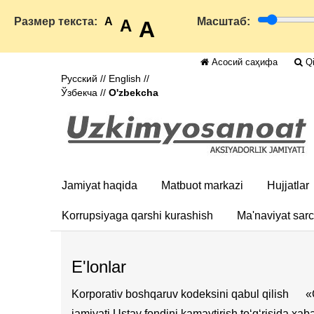
Размер текста:
A
Масштаб:
A
A
Асосий саҳифа
Qi
Русский
//
English
//
Ўзбекча
//
O'zbekcha
Jamiyat haqida
Matbuot markazi
Hujjatlar
Korrupsiyaga qarshi kurashish
Ma'naviyat sar
E'lonlar
Korporativ boshqaruv kodeksini qabul qilish
«
jamiyati Ustav fondini kamaytirish to‘g‘risida xa