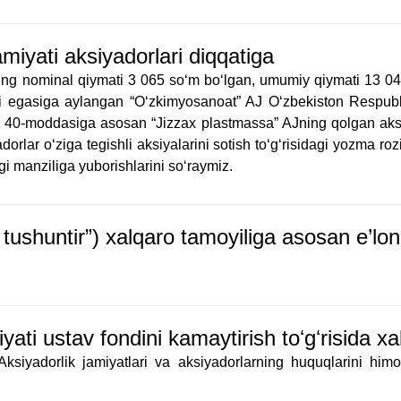
miyati aksiyadorlari diqqatiga
ining nominal qiymati 3 065 so‘m bo‘lgan, umumiy qiymati 13 0
ri egasiga aylangan “O‘zkimyosanoat” AJ O‘zbekiston Respublik
ng 40-moddasiga asosan “Jizzax plastmassa” AJning qolgan aksi
adorlar o‘ziga tegishli aksiyalarini sotish to‘g‘risidagi yozma ro
gi manziliga yuborishlarini so‘raymiz.
ki tushuntir”) xalqaro tamoyiliga asosan e’
yati ustav fondini kamaytirish toʻgʻrisida 
ksiyadorlik jamiyatlari va aksiyadorlarning huquqlarini himo