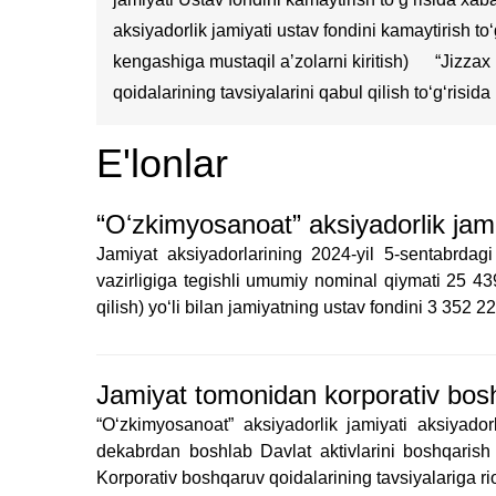
aksiyadorlik jamiyati ustav fondini kamaytirish t
kengashiga mustaqil aʼzolarni kiritish)
“Jizzax
qoidalarining tavsiyalarini qabul qilish toʻgʻrisida
E'lonlar
“Oʻzkimyosanoat” aksiyadorlik jami
Jamiyat aksiyadorlarining 2024-yil 5-sentabrdag
vazirligiga tegishli umumiy nominal qiymati 25 43
qilish) yo‘li bilan jamiyatning ustav fondini 3 352
Jamiyat tomonidan korporativ boshqa
“Oʻzkimyosanoat” aksiyadorlik jamiyati aksiyador
dekabrdan boshlab Davlat aktivlarini boshqarish a
Korporativ boshqaruv qoidalarining tavsiyalariga rio