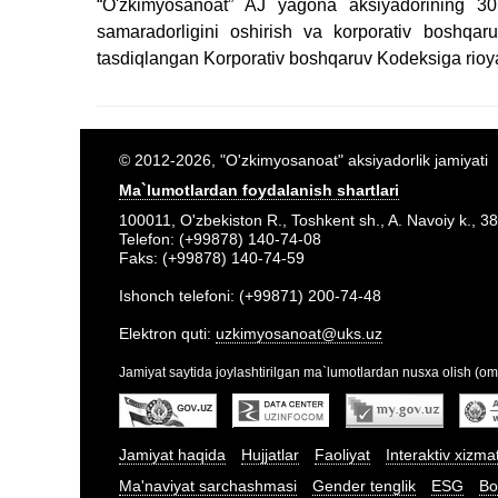
“O'zkimyosanoat” AJ yagona aksiyadorining 30.0
samaradorligini oshirish va korporativ boshqaru
tasdiqlangan Korporativ boshqaruv Kodeksiga rioya 
© 2012-2026, "O'zkimyosanoat" aksiyadorlik jamiyati
Ma`lumotlardan foydalanish shartlari
100011, O'zbekiston R., Toshkent sh., A. Navoiy k., 38
Telefon: (+99878) 140-74-08
Faks: (+99878) 140-74-59
Ishonch telefoni: (+99871) 200-74-48
Elektron quti:
uzkimyosanoat@uks.uz
Jamiyat saytida joylashtirilgan ma`lumotlardan nusxa olish (om
Jamiyat haqida
Hujjatlar
Faoliyat
Interaktiv xizma
Ma'naviyat sarchashmasi
Gender tenglik
ESG
Bo