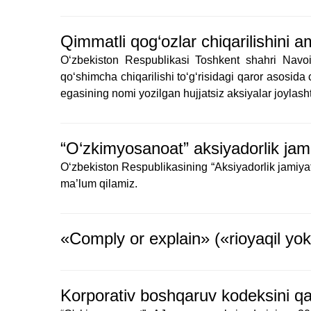
Qimmatli qog‘ozlar chiqarilishini 
O‘zbekiston Respublikasi Toshkent shahri Navoi
qo‘shimcha chiqarilishi to‘g‘risidagi qaror asosida
egasining nomi yozilgan hujjatsiz aksiyalar joylasht
“O‘zkimyosanoat” aksiyadorlik jami
O‘zbekiston Respublikasining “Aksiyadorlik jamiyat
ma’lum qilamiz.
«Comply or explain» («rioyaqil yok
Korporativ boshqaruv kodeksini qab