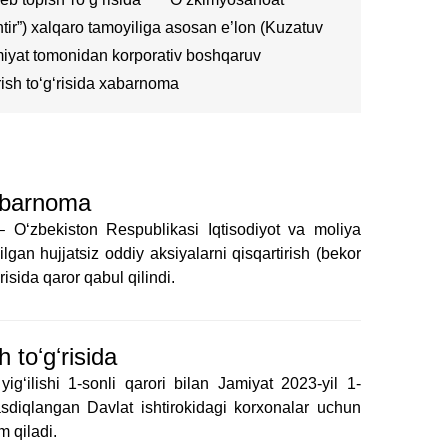
ntir”) xalqaro tamoyiliga asosan e’lon (Kuzatuv
iyat tomonidan korporativ boshqaruv
rish toʻgʻrisida xabarnoma
xabarnoma
– O‘zbekiston Respublikasi Iqtisodiyot va moliya
an hujjatsiz oddiy aksiyalarni qisqartirish (bekor
isida qaror qabul qilindi.
 toʻgʻrisida
gʻilishi 1-sonli qarori bilan Jamiyat 2023-yil 1-
tasdiqlangan Davlat ishtirokidagi korxonalar uchun
m qiladi.