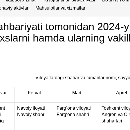
haviy aktivlar
Mahsulotlar va xizmatlar
hbariyati tomonidan 2024-yi
xslarni hamda ularning vakil
Viloyatlardagi shahar va tumanlar nomi, sayyo
var
Ferval
Mart
Aprel
ent
Navoiy iloyati
Farg‘ona viloyati
Toshkent viloy
i
Navoiy shahri
Farg‘ona shahri
Angren va Ol
iq
shaharlari