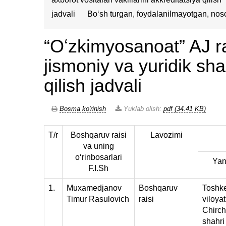
jadvali
Bo‘sh turgan, foydalanilmayotgan, noso
“Oʻzkimyosanoat” AJ ra
jismoniy va yuridik sha
qilish jadvali
Bosma ko'rinish
Yuklab olish:
pdf (34.41 KB)
T/r
Boshqaruv raisi
Lavozimi
va uning
oʻrinbosarlari
Yan
F.I.Sh
1.
Muxamedjanov
Boshqaruv
Toshk
Timur Rasulovich
raisi
viloyat
Chirch
shahri