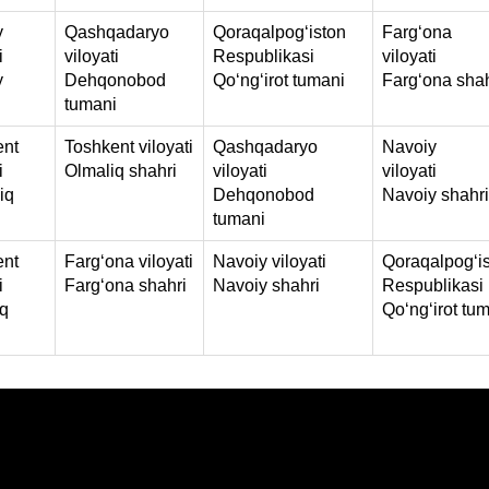
y
Qashqadaryo
Qoraqalpog‘iston
Farg‘ona
i
viloyati
Respublikasi
viloyati
y
Dehqonobod
Qo‘ng‘irot tumani
Farg‘ona shah
tumani
ent
Toshkent viloyati
Qashqadaryo
Navoiy
i
Olmaliq shahri
viloyati
viloyati
iq
Dehqonobod
Navoiy shahri
tumani
ent
Farg‘ona viloyati
Navoiy viloyati
Qoraqalpog‘i
i
Farg‘ona shahri
Navoiy shahri
Respublikasi
iq
Qo‘ng‘irot tu