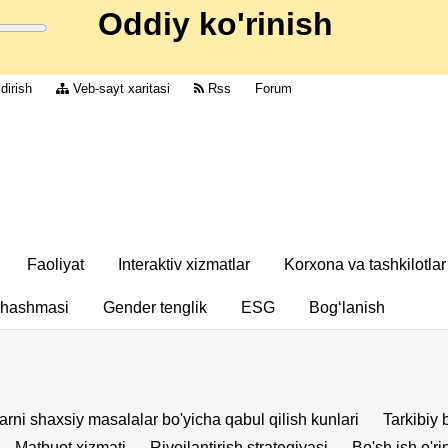
Oddiy ko'rinish
dirish
Veb-sayt xaritasi
Rss
Forum
Faoliyat
Interaktiv xizmatlar
Korxona va tashkilotlar
chashmasi
Gender tenglik
ESG
Bog‘lanish
arni shaxsiy masalalar bo'yicha qabul qilish kunlari
Tarkibiy 
Matbuot xizmati
Rivojlantirish strategiyasi
Bo'sh ish o'rin