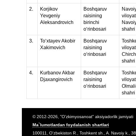
2.
Korjikov
Boshqaruv
Navoi
Yevgeniy
raisining
viloyat
Aleksandrovich
birinchi
Navoi
oʻrinbosari
shahri
3.
Toʻxtayev Akobir
Boshqaruv
Toshk
Xakimovich
raisining
viloyat
oʻrinbosari
Chirch
shahri
4.
Kurbanov Akbar
Boshqaruv
Toshk
Djaxangirovich
raisining
viloyat
oʻrinbosari
Olmal
shahri
© 2012-2026, "O'zkimyosanoat" aksiyadorlik jamiyati
Ma`lumotlardan foydalanish shartlari
100011, O'zbekiston R., Toshkent sh., A. Navoiy k., 38