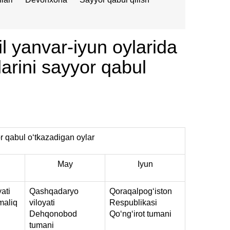
l yanvar-iyun oylarida
larini sayyor qabul
r qabul oʻtkazadigan oylar
May
Iyun
ati
Qashqadaryo
Qoraqalpog‘iston
maliq
viloyati
Respublikasi
Dehqonobod
Qo‘ng‘irot tumani
tumani