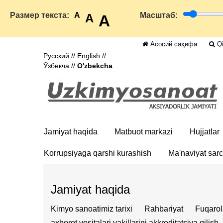
Размер текста:
A
Масштаб:
A
A
Асосий саҳифа
Qi
Русский
//
English
//
Ўзбекча
//
O'zbekcha
Jamiyat haqida
Matbuot markazi
Hujjatlar
Korrupsiyaga qarshi kurashish
Ma'naviyat sar
Jamiyat haqida
Kimyo sanoatimiz tarixi
Rahbariyat
Fuqarol
axborot vositalari vakillarini akkreditatsiya qilish