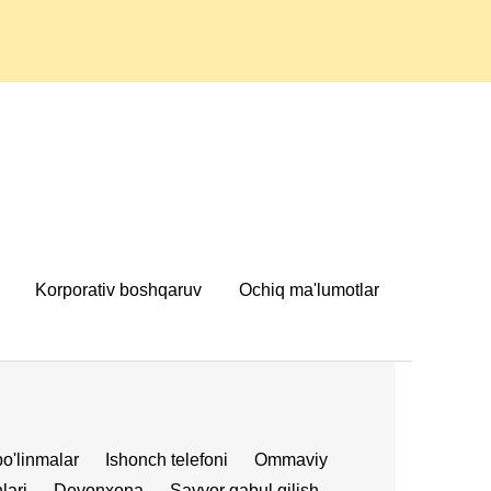
Korporativ boshqaruv
Ochiq ma'lumotlar
bo'linmalar
Ishonch telefoni
Ommaviy
lari
Devonxona
Sayyor qabul qilish