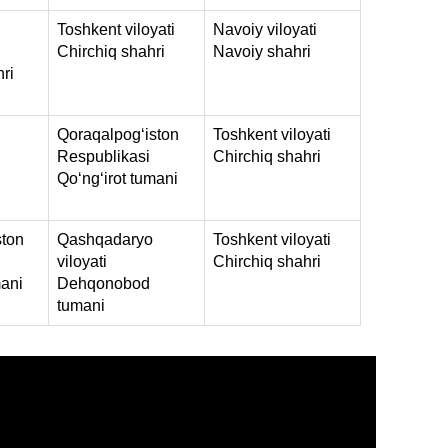
Toshkent viloyati
Navoiy viloyati
Chirchiq shahri
Navoiy shahri
ri
Qoraqalpog‘iston
Toshkent viloyati
Respublikasi
Chirchiq shahri
Qo‘ng‘irot tumani
ston
Qashqadaryo
Toshkent viloyati
viloyati
Chirchiq shahri
mani
Dehqonobod
tumani