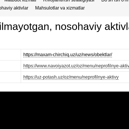
haviy aktivlar
Mahsulotlar va xizmatlar
ilmayotgan, nosohaviy aktivl
https://maxam-chirchiq.uz/uz/news/obektlar/
https://www.navoiyazot.uz/oz/menu/neprofilnye-akti
https://uz-potash.uz/oz/menu/neprofilnye-aktivy