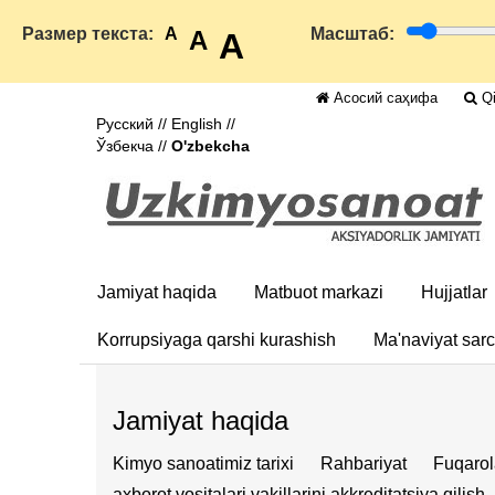
Размер текста:
A
Масштаб:
A
A
Асосий саҳифа
Qi
Русский
//
English
//
Ўзбекча
//
O'zbekcha
Jamiyat haqida
Matbuot markazi
Hujjatlar
Korrupsiyaga qarshi kurashish
Ma'naviyat sar
Jamiyat haqida
Kimyo sanoatimiz tarixi
Rahbariyat
Fuqarol
axborot vositalari vakillarini akkreditatsiya qilish