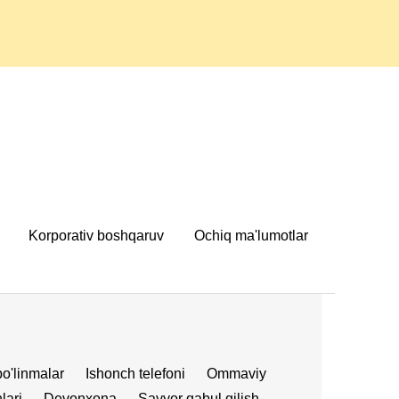
Korporativ boshqaruv
Ochiq ma'lumotlar
bo'linmalar
Ishonch telefoni
Ommaviy
lari
Devonxona
Sayyor qabul qilish