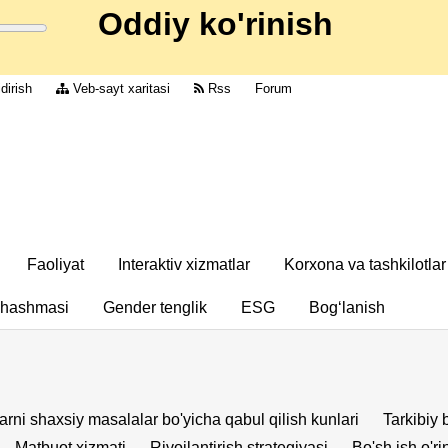
Oddiy ko'rinish
dirish
Veb-sayt xaritasi
Rss
Forum
Faoliyat
Interaktiv xizmatlar
Korxona va tashkilotlar
chashmasi
Gender tenglik
ESG
Bog‘lanish
arni shaxsiy masalalar bo'yicha qabul qilish kunlari
Tarkibiy 
Matbuot xizmati
Rivojlantirish strategiyasi
Bo'sh ish o'rin