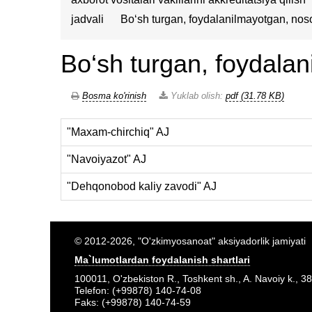
jadvali
Bo‘sh turgan, foydalanilmayotgan, noso
Bo‘sh turgan, foydalan
Bosma ko'rinish
Yuklab olish:
pdf (31.78 KB)
"Maxam-chirchiq" AJ
"Navoiyazot" AJ
"Dehqonobod kaliy zavodi" AJ
© 2012-2026, "O'zkimyosanoat" aksiyadorlik jamiyati
Ma`lumotlardan foydalanish shartlari
100011, O'zbekiston R., Toshkent sh., A. Navoiy k., 38
Telefon: (+99878) 140-74-08
Faks: (+99878) 140-74-59