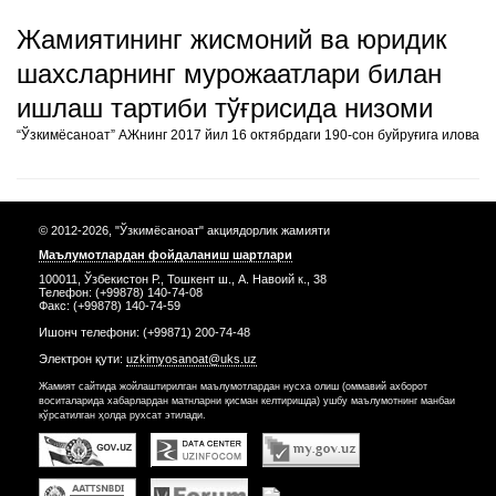
Жамиятининг жисмоний ва юридик
шахсларнинг мурожаатлари билан
ишлаш тартиби тўғрисида низоми
“Ўзкимёсаноат” АЖнинг 2017 йил 16 октябрдаги 190-сон буйруғига илова
© 2012-2026, "Ўзкимёсаноат" акциядорлик жамияти
Маълумотлардан фойдаланиш шартлари
100011, Ўзбекистон Р., Тошкент ш., А. Навоий к., 38
Телефон: (+99878) 140-74-08
Факс: (+99878) 140-74-59
Ишонч телефони: (+99871) 200-74-48
Электрон қути:
uzkimyosanoat@uks.uz
Жамият сайтида жойлаштирилган маълумотлардан нусха олиш (оммавий ахборот
воситаларида хабарлардан матнларни қисман келтиришда) ушбу маълумотнинг манбаи
кўрсатилган ҳолда рухсат этилади.