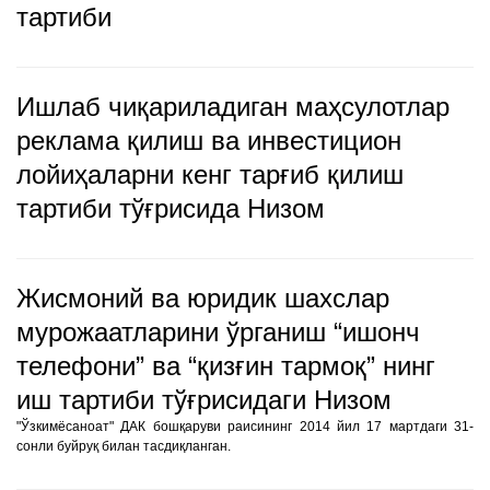
тартиби
Ишлаб чиқариладиган маҳсулотлар
реклама қилиш ва инвестицион
лойиҳаларни кенг тарғиб қилиш
тартиби тўғрисида Низом
Жисмоний ва юридик шахслар
мурожаатларини ўрганиш “ишонч
телефони” ва “қизғин тармоқ” нинг
иш тартиби тўғрисидаги Низом
"Ўзкимёсаноат" ДАК бошқаруви раисининг 2014 йил 17 мартдаги 31-
сонли буйруқ билан тасдиқланган.