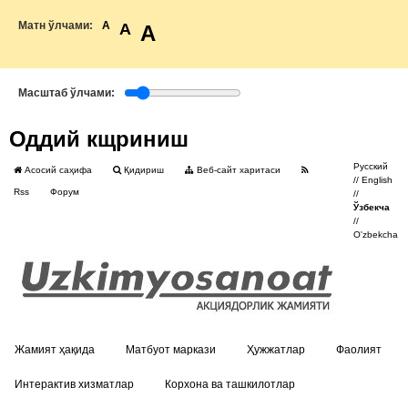
Матн ўлчами:
A
A
A
Масштаб ўлчами:
Оддий кщриниш
Русский
Асосий саҳифа
Қидириш
Веб-сайт харитаси
//
English
Rss
Форум
//
Ўзбекча
//
O'zbekcha
Жамият ҳақида
Матбуот маркази
Ҳужжатлар
Фаолият
Интерактив хизматлар
Корхона ва ташкилотлар