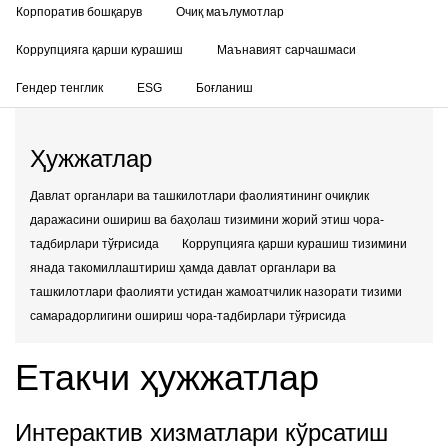
Корпоратив бошқарув
Очиқ маълумотлар
Коррупцияга қарши курашиш
Маънавият сарчашмаси
Гендер тенглик
ESG
Боғланиш
Ҳужжатлар
Давлат органлари ва ташкилотлари фаолиятининг очиқлик
даражасини ошириш ва баҳолаш тизимини жорий этиш чора-
тадбирлари тўғрисида
Коррупцияга қарши курашиш тизимини
янада такомиллаштириш ҳамда давлат органлари ва
ташкилотлари фаолияти устидан жамоатчилик назорати тизими
самарадорлигини ошириш чора-тадбирлари тўғрисида
Етакчи ҳужжатлар
Интерактив хизматлари кўрсатиш