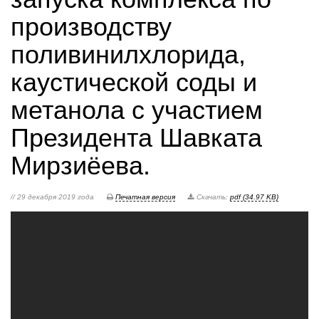
производству
поливинилхлорида,
каустической соды и
метанола с участием
Президента Шавката
Мирзиёева.
// 29 декабря 2019 года
Печатная версия
Скачать:
pdf (34.97 KB)