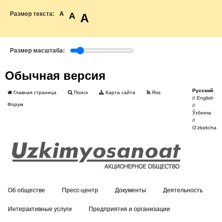
Размер текста:
A
A
A
Размер масштаба:
Обычная версия
Русский
Главная страница
Поиск
Карта сайта
Rss
//
English
Форум
//
Ўзбекча
//
O'zbekcha
Об обществе
Пресс-центр
Документы
Деятельность
Интерактивные услуги
Предприятия и организации