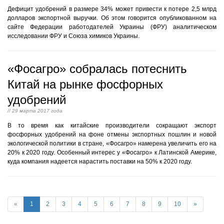
Дефицит удобрений в размере 34% может привести к потере 2,5 млрд
долларов экспортной выручки. Об этом говорится опубликованном на
сайте Федерации работодателей Украины (ФРУ) аналитическом
исследовании ФРУ и Союза химиков Украины.
«Фосагро» собралась потеснить
Китай на рынке фосфорных
удобрений
// 29 марта 2017 года
В то время как китайские производители сокращают экспорт
фосфорных удобрений на фоне отмены экспортных пошлин и новой
экологической политики в стране, «Фосагро» намерена увеличить его на
20% к 2020 году. Особенный интерес у «Фосагро» к Латинской Америке,
куда компания надеется нарастить поставки на 50% к 2020 году.
«
1
2
3
4
5
6
7
8
9
10
»