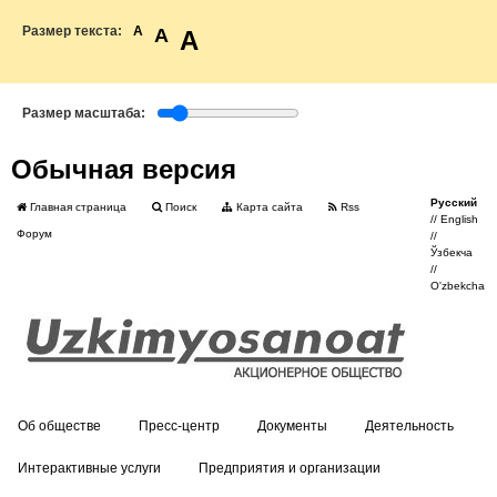
Размер текста:
A
A
A
Размер масштаба:
Обычная версия
Русский
Главная страница
Поиск
Карта сайта
Rss
//
English
Форум
//
Ўзбекча
//
O'zbekcha
Об обществе
Пресс-центр
Документы
Деятельность
Интерактивные услуги
Предприятия и организации