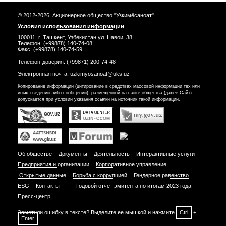
© 2012-2026, Акционерное общество "Узкимёсаноат"
Условия использования информации
100011, г. Ташкент, Узбекистан ул. Навои, 38
Телефон: (+99878) 140-74-08
Факс: (+99878) 140-74-59
Телефон-доверия: (+99871) 200-74-48
Электронная почта:
uzkimyosanoat@uks.uz
Копирование информации (цитирование в средствах массовой информации тех или
иных сведений либо сообщений), размещенной на сайте общества (далее Сайт)
допускается при условии указания ссылки на источник такой информации.
Об обществе
Документы
Деятельность
Интерактивные услуги
Предприятия и организации
Корпоративное управление
Открытые данные
Борьба с коррупцией
Гендерное равенство
ESG
Контакты
Годовой отчет эмитента по итогам 2023 года
Пресс-центр
Заметили ошибку в тексте? Выделите ее мышкой и нажмите
Ctrl
+
Enter
.