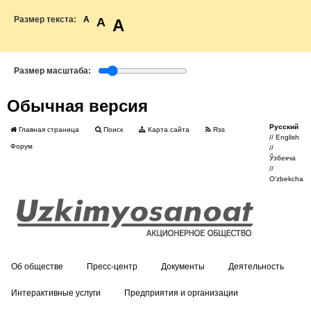
Размер текста:
A
A
A
Размер масштаба:
Обычная версия
Русский
Главная страница
Поиск
Карта сайта
Rss
//
English
Форум
//
Ўзбекча
//
O'zbekcha
Об обществе
Пресс-центр
Документы
Деятельность
Интерактивные услуги
Предприятия и организации