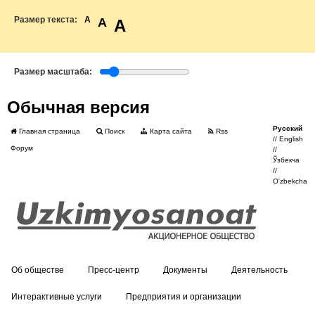
Размер текста:
A
A
A
Размер масштаба:
Обычная версия
Русский
Главная страница
Поиск
Карта сайта
Rss
//
English
Форум
//
Ўзбекча
//
O'zbekcha
Об обществе
Пресс-центр
Документы
Деятельность
Интерактивные услуги
Предприятия и организации