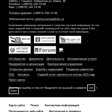
100011, г. Ташкент, Узбекистан ул. Навои, 38
Телефон: (+99878) 140-74-08
Факс: (+99878) 140-74-59
Телефон-доверия: (+99871) 200-74-48
Электронная почта:
uzkimyosanoat@uks.uz
Копирование информации (цитирование в средствах массовой информации тех или
иных сведений либо сообщений), размещенной на сайте общества (далее Сайт)
допускается при условии указания ссылки на источник такой информации.
Об обществе
Документы
Деятельность
Интерактивные услуги
Предприятия и организации
Корпоративное управление
Открытые данные
Борьба с коррупцией
Гендерное равенство
ESG
Контакты
Годовой отчет эмитента по итогам 2023 года
Пресс-центр
Заметили ошибку в тексте? Выделите ее мышкой и нажмите
Ctrl
+
Enter
.
Карта сайта
Поиск
Контактная информация
Посещаемость веб-сайта
Инструкция и термины