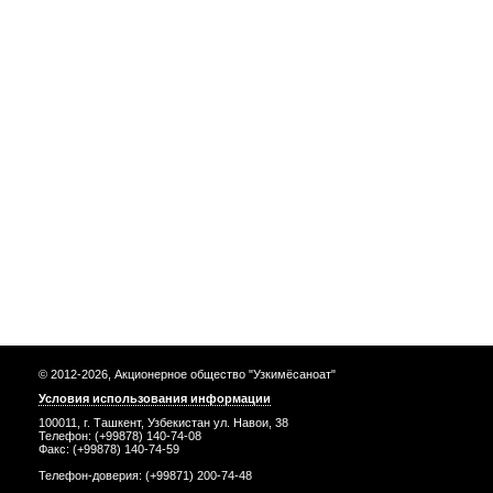
© 2012-2026, Акционерное общество "Узкимёсаноат"
Условия использования информации
100011, г. Ташкент, Узбекистан ул. Навои, 38
Телефон: (+99878) 140-74-08
Факс: (+99878) 140-74-59
Телефон-доверия: (+99871) 200-74-48