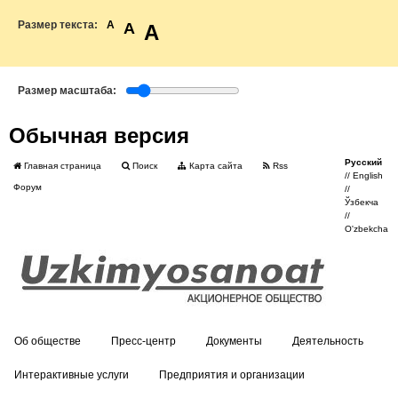
Размер текста:
A
A
A
Размер масштаба:
Обычная версия
Русский
Главная страница
Поиск
Карта сайта
Rss
//
English
Форум
//
Ўзбекча
//
O'zbekcha
Об обществе
Пресс-центр
Документы
Деятельность
Интерактивные услуги
Предприятия и организации