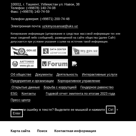
100011, г. Ташкент, Узбекистан ул. Навои, 38
Телефон: (+99878) 140-74-08
Факс: (+99878) 140-74-59
Телефон-доверия: (+99871) 200-74-48
Электронная почта:
uzkimyosanoat@uks.uz
Копирование информации (цитирование в средствах массовой информации тех или
иных сведений либо сообщений), размещенной на сайте общества (далее Сайт)
допускается при условии указания ссылки на источник такой информации.
Об обществе
Документы
Деятельность
Интерактивные услуги
Предприятия и организации
Корпоративное управление
Открытые данные
Борьба с коррупцией
Гендерное равенство
ESG
Контакты
Годовой отчет эмитента по итогам 2023 года
Пресс-центр
Заметили ошибку в тексте? Выделите ее мышкой и нажмите
Ctrl
+
Enter
.
Карта сайта
Поиск
Контактная информация