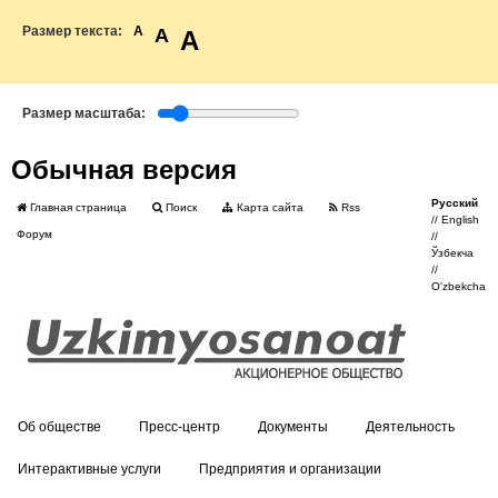
Размер текста:
A
A
A
Размер масштаба:
Обычная версия
Русский
Главная страница
Поиск
Карта сайта
Rss
//
English
Форум
//
Ўзбекча
//
O'zbekcha
Об обществе
Пресс-центр
Документы
Деятельность
Интерактивные услуги
Предприятия и организации