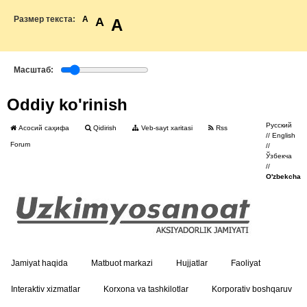
Размер текста:
A
A
A
Масштаб:
Oddiy ko'rinish
Русский
Асосий саҳифа
Qidirish
Veb-sayt xaritasi
Rss
//
English
Forum
//
Ўзбекча
//
O'zbekcha
Jamiyat haqida
Matbuot markazi
Hujjatlar
Faoliyat
Interaktiv xizmatlar
Korxona va tashkilotlar
Korporativ boshqaruv