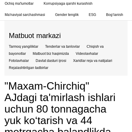
Ochiq ma'lumotlar
Korrupsiyaga qarshi kurashish
Ma'naviyat sarchashmasi
Gender tenglik
ESG
Bog‘lanish
Matbuot markazi
Tarmoq yangiliklar
Tenderlar va tanlovlar
Chiqish va
bayonotlar
Matbuot biz haqimizda
Videolavhalar
Fotolavhalar
Davlat dasturi ijrosi
Xaridlar reja va natijalari
Rejalashtirilgan tadbirlar
"Maxam-Chirchiq"
AJdagi ta'mirlash ishlari
uchun 80 tonnagacha
yuk ko‘tarish va 44
metrgacha balandlikda