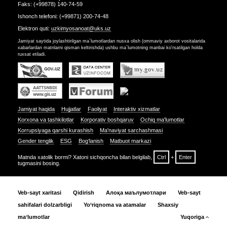
Faks: (+99878) 140-74-59
Ishonch telefoni: (+99871) 200-74-48
Elektron quti:
uzkimyosanoat@uks.uz
Jamiyat saytida joylashtirilgan ma`lumotlardan nusxa olish (ommaviy axborot vositalarida
xabarlardan matnlarni qisman keltirishda) ushbu ma`lumotning manbai ko'rsatilgan holda
ruxsat etiladi.
Jamiyat haqida
Hujjatlar
Faoliyat
Interaktiv xizmatlar
Korxona va tashkilotlar
Korporativ boshqaruv
Ochiq ma'lumotlar
Korrupsiyaga qarshi kurashish
Ma'naviyat sarchashmasi
Gender tenglik
ESG
Bog‘lanish
Matbuot markazi
Matnda xatolik bormi? Xatoni sichqoncha bilan belgilab,
Ctrl
+
Enter
tugmasini bosing.
Veb-sayt xaritasi
Qidirish
Алоқа маълумотлари
Veb-sayt
sahifalari dolzarbligi
Yo‘riqnoma va atamalar
Shaxsiy
maʼlumotlar
Yuqoriga