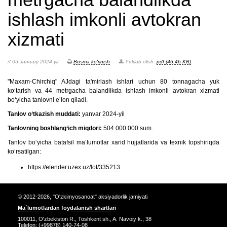
ishlash imkonli avtokran
xizmati
// 05 January 2024 yil
Bosma ko'rinish
Yuklab olish:
pdf (46.46 KB)
"Maxam-Chirchiq" AJdagi ta'mirlash ishlari uchun 80 tonnagacha yuk
ko‘tarish va 44 metrgacha balandlikda ishlash imkonli avtokran xizmati
bo‘yicha tanlovni e’lon qiladi.
Tanlov o‘tkazish muddati:
yanvar 2024-yil
Tanlovning boshlang‘ich miqdori:
504 000 000 sum.
Tanlov bo‘yicha batafsil ma’lumotlar xarid hujjatlarida va texnik topshiriqda
ko‘rsatilgan:
https://etender.uzex.uz/lot/335213
© 2012-2026, "O'zkimyosanoat" aksiyadorlik jamiyati
Ma`lumotlardan foydalanish shartlari
100011, O'zbekiston R., Toshkent sh., A. Navoiy k., 38
Telefon: (+99878) 140-74-08