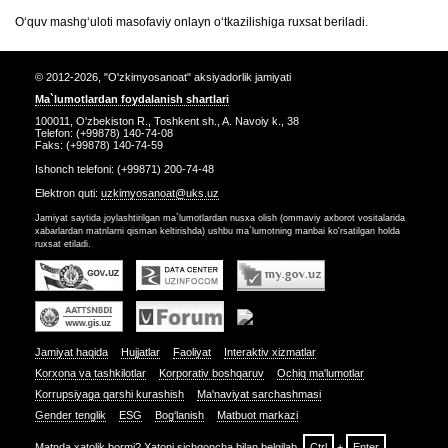
O‘quv mashg‘uloti masofaviy onlayn o‘tkazilishiga ruxsat beriladi.
© 2012-2026, "O'zkimyosanoat" aksiyadorlik jamiyati
Ma`lumotlardan foydalanish shartlari
100011, O'zbekiston R., Toshkent sh., A. Navoiy k., 38
Telefon: (+99878) 140-74-08
Faks: (+99878) 140-74-59
Ishonch telefoni: (+99871) 200-74-48
Elektron quti:
uzkimyosanoat@uks.uz
Jamiyat saytida joylashtirilgan ma`lumotlardan nusxa olish (ommaviy axborot vositalarida
xabarlardan matnlarni qisman keltirishda) ushbu ma`lumotning manbai ko'rsatilgan holda
ruxsat etiladi.
Jamiyat haqida
Hujjatlar
Faoliyat
Interaktiv xizmatlar
Korxona va tashkilotlar
Korporativ boshqaruv
Ochiq ma'lumotlar
Korrupsiyaga qarshi kurashish
Ma'naviyat sarchashmasi
Gender tenglik
ESG
Bog‘lanish
Matbuot markazi
Matnda xatolik bormi? Xatoni sichqoncha bilan belgilab,
Ctrl
+
Enter