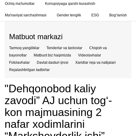
Ochiq ma'lumotlar
Korrupsiyaga qarshi kurashish
Ma'naviyat sarchashmasi
Gender tenglik
ESG
Bog‘lanish
Matbuot markazi
Tarmoq yangiliklar
Tenderlar va tanlovlar
Chiqish va
bayonotlar
Matbuot biz haqimizda
Videolavhalar
Fotolavhalar
Davlat dasturi ijrosi
Xaridlar reja va natijalari
Rejalashtirilgan tadbirlar
"Dehqonobod kaliy
zavodi” AJ uchun tog‘-
kon majmuasining 2
nafar xodimlarini
“Marksheyderlik ishi”