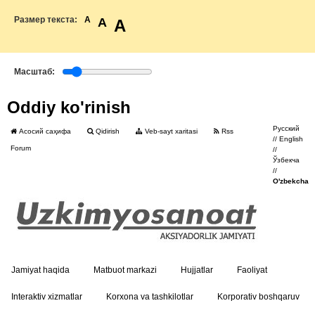
Размер текста:
A
A
A
Масштаб:
Oddiy ko'rinish
Русский
Асосий саҳифа
Qidirish
Veb-sayt xaritasi
Rss
//
English
Forum
//
Ўзбекча
//
O'zbekcha
Jamiyat haqida
Matbuot markazi
Hujjatlar
Faoliyat
Interaktiv xizmatlar
Korxona va tashkilotlar
Korporativ boshqaruv