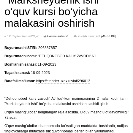
o‘quv kursi bo‘yicha
malakasini oshirish
// 12 September 2023 yil
Bosma ko'rinish
Yuklab olish:
pdf (46.62 KB)
Buyurtmachi STIRi:
206887857
Buyurtmachi nomi:
"DEHQONOBOD KALIY ZAVODI" AJ
Boshlanish sanasi:
11-09-2023
Tugash sanasi:
18-09-2023
Batafsil ma’lumot:
https://etender.uzex.uz/lot/296013
“Dehqonobod kaliy zavodi” AJ tog‘-kon majmuasining 2 nafar xodimlarini
"Marksheyderlik ishi” bo‘yicha malakasini oshirishni tashkil qilish.
O‘quv mashg‘ulotlar belgilangan reja asosida. O‘quv mashg‘ulot davomiyligi:
72 soat.
O‘quv mashg‘ulotlar shartnomada ko‘rsatilgan muddatda boshlanib, natijasi
tinglovchilarga mutaxassislik guvohnomasi berish bilan yakunlanadi.