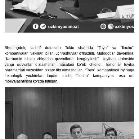
Shuningdek, tashrif doirasida Tokio shahrida “Toyo” va “Itochu”
kompaniyalari vakillari bilan uchrashuvlar oʻtkazildi. Muloqotlar davomida
“Karbamid ishlab chiqarish quvvatlarini kengaytirish” loyihasi doirasida
yangi quvvatlar oʻzlashtirish masalasi koʻrib chiqildi. Tomonlar loyiha
parametrlari yuzasidan oʻzaro fikr almashdilar. “Toyo” kompaniyasi loyihaga
texnologik yechimlar taqdim etishi, “Itochu” kompaniyasi esa uni
moliyalashtirishi koʻzda tutilgan.