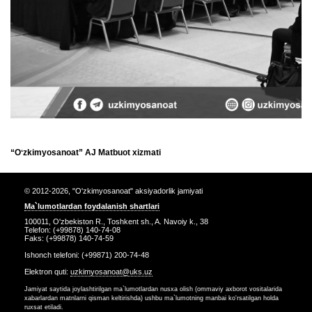
“Oʻzkimyosanoat” AJ Matbuot xizmati
© 2012-2026, "O'zkimyosanoat" aksiyadorlik jamiyati
Ma`lumotlardan foydalanish shartlari
100011, O'zbekiston R., Toshkent sh., A. Navoiy k., 38
Telefon: (+99878) 140-74-08
Faks: (+99878) 140-74-59
Ishonch telefoni: (+99871) 200-74-48
Elektron quti:
uzkimyosanoat@uks.uz
Jamiyat saytida joylashtirilgan ma`lumotlardan nusxa olish (ommaviy axborot vositalarida
xabarlardan matnlarni qisman keltirishda) ushbu ma`lumotning manbai ko'rsatilgan holda
ruxsat etiladi.