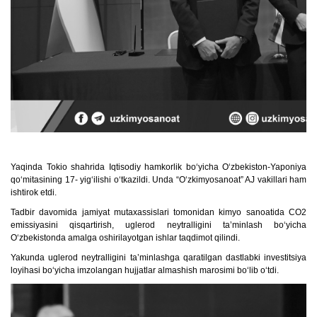
Yaqinda Tokio shahrida Iqtisodiy hamkorlik boʻyicha Oʻzbekiston-Yaponiya
qoʻmitasining 17- yigʻilishi oʻtkazildi. Unda “Oʻzkimyosanoat” AJ vakillari ham
ishtirok etdi.
Tadbir davomida jamiyat mutaxassislari tomonidan kimyo sanoatida CO2
emissiyasini qisqartirish, uglerod neytralligini taʼminlash boʻyicha
Oʻzbekistonda amalga oshirilayotgan ishlar taqdimot qilindi.
Yakunda uglerod neytralligini taʼminlashga qaratilgan dastlabki investitsiya
loyihasi boʻyicha imzolangan hujjatlar almashish marosimi boʻlib oʻtdi.