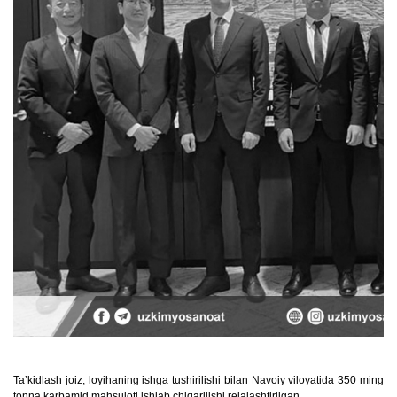
Taʼkidlash joiz, loyihaning ishga tushirilishi bilan Navoiy viloyatida 350 ming
tonna karbamid mahsuloti ishlab chiqarilishi rejalashtirilgan.