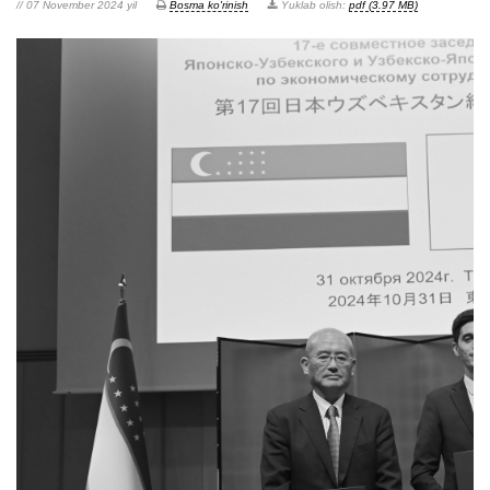
// 07 November 2024 yil
Bosma ko'rinish
Yuklab olish:
pdf (3.97 MB)