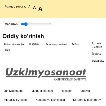
Размер текста:
A
A
A
Масштаб:
Oddiy ko'rinish
Русский
Асосий саҳифа
Qidirish
Veb-sayt xaritasi
Rss
//
English
Forum
//
Ўзбекча
//
O'zbekcha
Jamiyat haqida
Matbuot markazi
Hujjatlar
Faoliyat
Interaktiv xizmatlar
Korxona va tashkilotlar
Korporativ boshqaruv