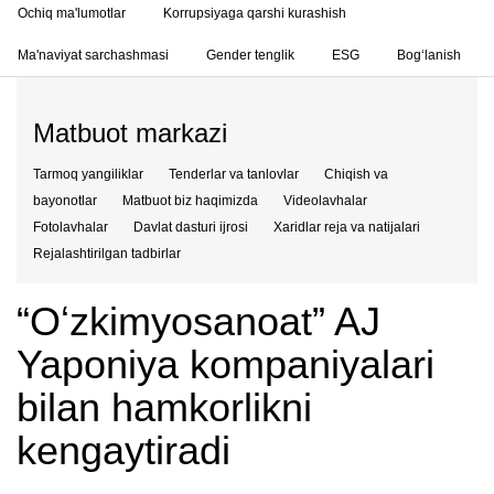
Ochiq ma'lumotlar
Korrupsiyaga qarshi kurashish
Ma'naviyat sarchashmasi
Gender tenglik
ESG
Bog‘lanish
Matbuot markazi
Tarmoq yangiliklar
Tenderlar va tanlovlar
Chiqish va
bayonotlar
Matbuot biz haqimizda
Videolavhalar
Fotolavhalar
Davlat dasturi ijrosi
Xaridlar reja va natijalari
Rejalashtirilgan tadbirlar
“Oʻzkimyosanoat” AJ
Yaponiya kompaniyalari
bilan hamkorlikni
kengaytiradi