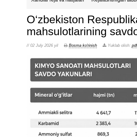
O‘zbekiston Respublik
mahsulotlarining savdo
// 02 July 2026 yil
Bosma ko'rinish
Yuklab olish:
pd