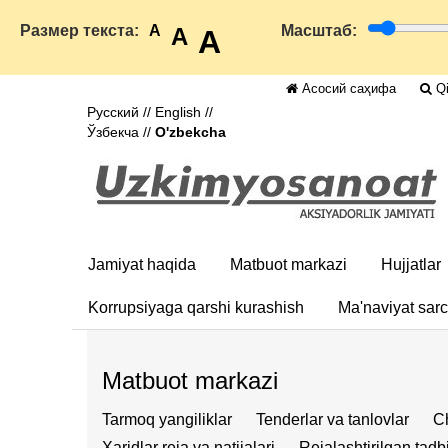
Размер текста:
A
Масштаб:
A
A
Асосий саҳифа
Qi
Русский
//
English
//
Ўзбекча
//
O'zbekcha
Jamiyat haqida
Matbuot markazi
Hujjatlar
Korrupsiyaga qarshi kurashish
Ma'naviyat sar
Matbuot markazi
Tarmoq yangiliklar
Tenderlar va tanlovlar
Ch
Xaridlar reja va natijalari
Rejalashtirilgan tadbi