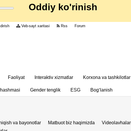
Oddiy ko'rinish
dirish
Veb-sayt xaritasi
Rss
Forum
Faoliyat
Interaktiv xizmatlar
Korxona va tashkilotlar
chashmasi
Gender tenglik
ESG
Bog‘lanish
iqish va bayonotlar
Matbuot biz haqimizda
Videolavhalar
rlar