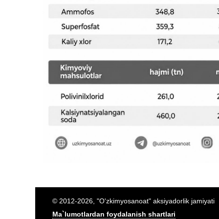
© 2012-2026, "O'zkimyosanoat" aksiyadorlik jamiyati
Ma`lumotlardan foydalanish shartlari