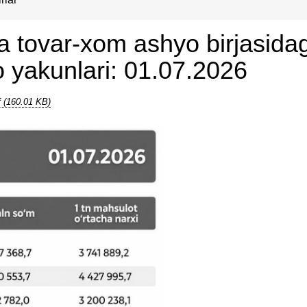
a tovar-xom ashyo birjasidag
 yakunlari: 01.07.2026
f (160.01 KB)