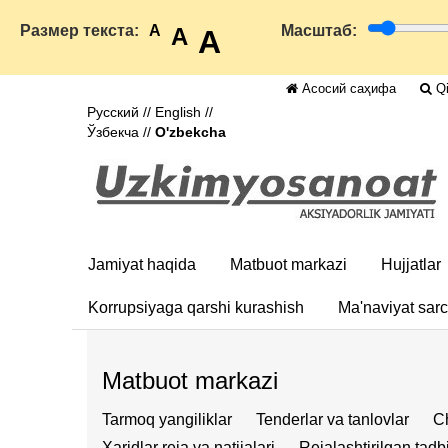
Размер текста:
A
Масштаб:
A
A
Асосий саҳифа
Qi
Русский
//
English
//
Ўзбекча
//
O'zbekcha
Jamiyat haqida
Matbuot markazi
Hujjatlar
Korrupsiyaga qarshi kurashish
Ma'naviyat sar
Matbuot markazi
Tarmoq yangiliklar
Tenderlar va tanlovlar
Ch
Xaridlar reja va natijalari
Rejalashtirilgan tadbi