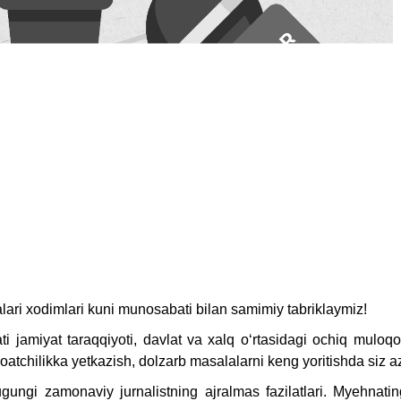
lari xodimlari kuni munosabati bilan samimiy tabriklaymiz!
ti jamiyat taraqqiyoti, davlat va xalq oʻrtasidagi ochiq mulo
amoatchilikka yetkazish, dolzarb masalalarni keng yoritishda siz 
ugungi zamonaviy jurnalistning ajralmas fazilatlari. Myehnatingi