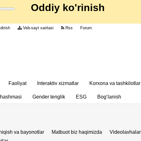
Oddiy ko'rinish
dirish
Veb-sayt xaritasi
Rss
Forum
Faoliyat
Interaktiv xizmatlar
Korxona va tashkilotlar
chashmasi
Gender tenglik
ESG
Bog‘lanish
iqish va bayonotlar
Matbuot biz haqimizda
Videolavhalar
rlar