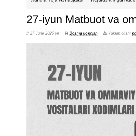
27-iyun Matbuot va omm
// 27 June 2025 yil
Bosma ko'rinish
Yuklab olish:
pd