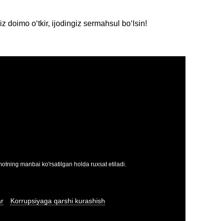
 doimo oʻtkir, ijodingiz sermahsul boʻlsin!
tning manbai ko'rsatilgan holda ruxsat etiladi.
ar
Korrupsiyaga qarshi kurashish