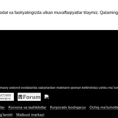
t va faoliyatingizda ulkan muvaffaqiyatlar tilaymiz. Qalamingiz
maviy axborot vositalarida xabarlardan matnlarni qisman keltirishda) ushbu ma`lumo
tlar
Korxona va tashkilotlar
Korporativ boshqaruv
Ochiq ma'lumotl
g‘lanish
Matbuot markazi