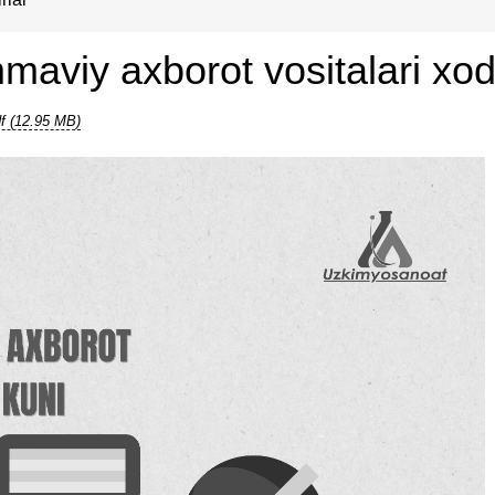
aviy axborot vositalari xod
f (12.95 MB)