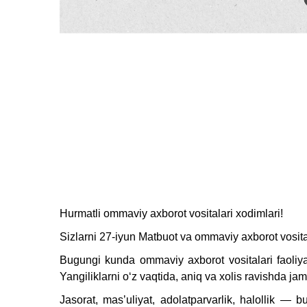
Hurmatli ommaviy axborot vositalari xodimlari!
Sizlarni 27-iyun Matbuot va ommaviy axborot vosita
Bugungi kunda ommaviy axborot vositalari faoliya
Yangiliklarni oʻz vaqtida, aniq va xolis ravishda j
Jasorat, masʼuliyat, adolatparvarlik, halollik — b