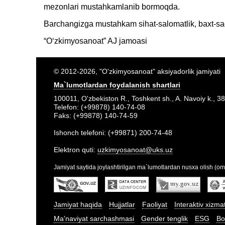
mezonlari mustahkamlanib bormoqda.
Barchangizga mustahkam sihat-salomatlik, baxt-saoda
“Oʻzkimyosanoat” AJ jamoasi
© 2012-2026, "O'zkimyosanoat" aksiyadorlik jamiyati
Ma`lumotlardan foydalanish shartlari
100011, O'zbekiston R., Toshkent sh., A. Navoiy k., 38
Telefon: (+99878) 140-74-08
Faks: (+99878) 140-74-59
Ishonch telefoni: (+99871) 200-74-48
Elektron quti:
uzkimyosanoat@uks.uz
Jamiyat saytida joylashtirilgan ma`lumotlardan nusxa olish (om
Jamiyat haqida
Hujjatlar
Faoliyat
Interaktiv xizma
Ma'naviyat sarchashmasi
Gender tenglik
ESG
Bo