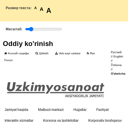
Размер текста:
A
A
A
Масштаб:
Oddiy ko'rinish
Русский
Асосий саҳифа
Qidirish
Veb-sayt xaritasi
Rss
//
English
Forum
//
Ўзбекча
//
O'zbekcha
Jamiyat haqida
Matbuot markazi
Hujjatlar
Faoliyat
Interaktiv xizmatlar
Korxona va tashkilotlar
Korporativ boshqaruv