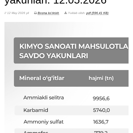
// 12 May 2026 yil
Bosma ko'rinish
Yuklab olish:
pdf (596.41 KB)