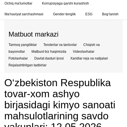
Ochiq ma'lumotlar
Korrupsiyaga qarshi kurashish
Ma'naviyat sarchashmasi
Gender tenglik
ESG
Bog‘lanish
Matbuot markazi
Tarmoq yangiliklar
Tenderlar va tanlovlar
Chiqish va
bayonotlar
Matbuot biz haqimizda
Videolavhalar
Fotolavhalar
Davlat dasturi ijrosi
Xaridlar reja va natijalari
Rejalashtirilgan tadbirlar
O‘zbekiston Respublika
tovar-xom ashyo
birjasidagi kimyo sanoati
mahsulotlarining savdo
yakunlari: 12.05.2026