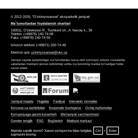
© 2012-2026, "O'zkimyosanoat" aksiyadorlik jamiyati
Ma`lumotlardan foydalanish shartlari
100011, O'zbekiston R., Toshkent sh., A. Navoiy k., 38
Telefon: (+99878) 140-74-08
Faks: (+99878) 140-74-59
Ishonch telefoni: (+99871) 200-74-48
Elektron quti:
uzkimyosanoat@uks.uz
Jamiyat saytida joylashtirilgan ma`lumotlardan nusxa olish (ommaviy axborot vositalarida
xabarlardan matnlarni qisman keltirishda) ushbu ma`lumotning manbai ko'rsatilgan holda
ruxsat etiladi.
Jamiyat haqida
Hujjatlar
Faoliyat
Interaktiv xizmatlar
Korxona va tashkilotlar
Korporativ boshqaruv
Ochiq ma'lumotlar
Korrupsiyaga qarshi kurashish
Ma'naviyat sarchashmasi
Gender tenglik
ESG
Bog‘lanish
Matbuot markazi
Matnda xatolik bormi? Xatoni sichqoncha bilan belgilab,
Ctrl
+
Enter
tugmasini bosing.