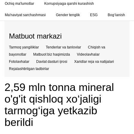
Ochiq ma'lumotlar
Korrupsiyaga qarshi kurashish
Ma'naviyat sarchashmasi
Gender tenglik
ESG
Bog‘lanish
Matbuot markazi
Tarmoq yangiliklar
Tenderlar va tanlovlar
Chiqish va
bayonotlar
Matbuot biz haqimizda
Videolavhalar
Fotolavhalar
Davlat dasturi ijrosi
Xaridlar reja va natijalari
Rejalashtirilgan tadbirlar
2,59 mln tonna mineral
o'g'it qishloq xo‘jaligi
tarmog‘iga yetkazib
berildi