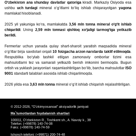
O‘zbekiston ana shunday davlatlar qatoriga
kiradi. Markaziy Osiyoda esa
ushbu
uch turdagi
mineral o‘g‘itlarni to‘liq ishlab chiqarayotgan
yagona
mamlakat hisoblanadi.
2025 yil yakuniga ko‘ra, mamlakatda
3,56 mln tonna mineral o‘g‘it ishlab
chiqarildi
. Uning
2,59 mln tonnasi qishloq xo‘jaligi tarmog‘iga yetkazib
berildi.
Fermerlar uchun yanada qulay shart-sharoit yaratish maqsadida mineral
o‘g‘itlar birja savdolari orqali
10 foizgacha arzon narxlarda taklif etilmoqda
.
Respublika bo‘ylab tashkil etilgan zamonaviy omborlar tizimi esa
mahsulotlarni tez va samarali yetkazib berish imkonini bermoqda. Bugun
ortish va yuklash jarayonlari raqamlashtirilgan bo‘lib, barcha mahsulotlar
ISO
9001
standarti talablari asosida ishlab chiqarilmoqda.
2026 yilda esa
3,63 mln tonna
mineral o‘g‘it ishlab chiqarish rejalashtirilgan.
© 2012-2026, "O'zkimyosanoat" aksiyadorlik jamiyati
Ma`lumotlardan foydalanish shartlari
100011, O'zbekiston R., Toshkent sh., A. Navoiy k., 38
Telefon: (+99878) 140-74-08
Faks: (+99878) 140-74-59
Ishonch telefoni: (+99871) 200-74-48