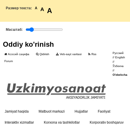
Размер текста:
A
A
A
Масштаб:
Oddiy ko'rinish
Русский
Асосий саҳифа
Qidirish
Veb-sayt xaritasi
Rss
//
English
Forum
//
Ўзбекча
//
O'zbekcha
Jamiyat haqida
Matbuot markazi
Hujjatlar
Faoliyat
Interaktiv xizmatlar
Korxona va tashkilotlar
Korporativ boshqaruv