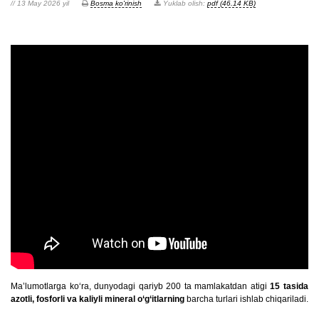
// 13 May 2026 yil
Bosma ko'rinish
Yuklab olish:
pdf (46.14 KB)
Ma’lumotlarga ko‘ra, dunyodagi qariyb 200 ta mamlakatdan atigi
15 tasida
azotli, fosforli va kaliyli mineral o‘g‘itlarning
barcha turlari ishlab chiqariladi.