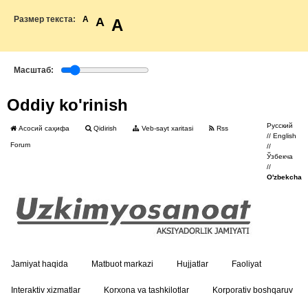
Размер текста:
A
A
A
Масштаб:
Oddiy ko'rinish
Русский
Асосий саҳифа
Qidirish
Veb-sayt xaritasi
Rss
//
English
Forum
//
Ўзбекча
//
O'zbekcha
Jamiyat haqida
Matbuot markazi
Hujjatlar
Faoliyat
Interaktiv xizmatlar
Korxona va tashkilotlar
Korporativ boshqaruv