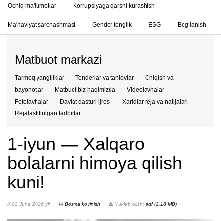
Ochiq ma'lumotlar
Korrupsiyaga qarshi kurashish
Ma'naviyat sarchashmasi
Gender tenglik
ESG
Bog‘lanish
Matbuot markazi
Tarmoq yangiliklar
Tenderlar va tanlovlar
Chiqish va
bayonotlar
Matbuot biz haqimizda
Videolavhalar
Fotolavhalar
Davlat dasturi ijrosi
Xaridlar reja va natijalari
Rejalashtirilgan tadbirlar
1-iyun — Xalqaro
bolalarni himoya qilish
kuni!
// 02 June 2026 yil
Bosma ko'rinish
Yuklab olish:
pdf (2.18 MB)