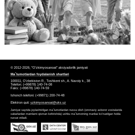
© 2012-2026, "O'zkimyosanoat" aksiyadorlik jamiyati
Ma`lumotlardan foydalanish shartlari
100011, O'zbekiston R., Toshkent sh., A. Navoiy k., 38
Telefon: (+99878) 140-74-08
Faks: (+99878) 140-74-59
Ishonch telefoni: (+99871) 200-74-48
Elektron quti:
uzkimyosanoat@uks.uz
Jamiyat saytida joylashtirilgan ma`lumotlardan nusxa olish (ommaviy axborot vositalarida
xabarlardan matnlarni qisman keltirishda) ushbu ma`lumotning manbai ko'rsatilgan holda
ruxsat etiladi.