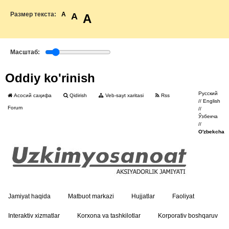
Размер текста:
A
A
A
Масштаб:
Oddiy ko'rinish
Русский
Асосий саҳифа
Qidirish
Veb-sayt xaritasi
Rss
//
English
Forum
//
Ўзбекча
//
O'zbekcha
Jamiyat haqida
Matbuot markazi
Hujjatlar
Faoliyat
Interaktiv xizmatlar
Korxona va tashkilotlar
Korporativ boshqaruv