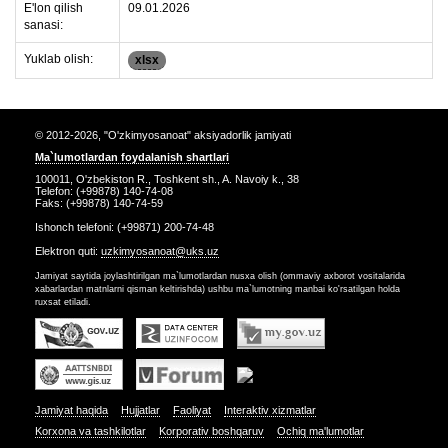
E'lon qilish
09.01.2026
sanasi:
Yuklab olish:
xlsx
© 2012-2026, "O'zkimyosanoat" aksiyadorlik jamiyati
Ma`lumotlardan foydalanish shartlari
100011, O'zbekiston R., Toshkent sh., A. Navoiy k., 38
Telefon: (+99878) 140-74-08
Faks: (+99878) 140-74-59
Ishonch telefoni: (+99871) 200-74-48
Elektron quti:
uzkimyosanoat@uks.uz
Jamiyat saytida joylashtirilgan ma`lumotlardan nusxa olish (ommaviy axborot vositalarida
xabarlardan matnlarni qisman keltirishda) ushbu ma`lumotning manbai ko'rsatilgan holda
ruxsat etiladi.
Jamiyat haqida
Hujjatlar
Faoliyat
Interaktiv xizmatlar
Korxona va tashkilotlar
Korporativ boshqaruv
Ochiq ma'lumotlar