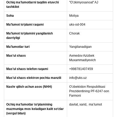
Ochiq ma’lumotlarni taqdim etuvchi
"O’zkimyosanoat" AJ
tashkilot
Soha
Moliya
Ma’lumot to‘plami raqami
uks-od-004
Ma’lumot to‘plamini yangilanish
Сhorak
davriyligi
Ma’lumotlar turi
Yangilanadigan
Mas’ul
shaxs
Axmedov Azizbek
Muxammadiyevich
Mas’ul shaxs telefon raqami
+998781407459
Mas’ul shaxs elektron pochta manzili
info@uks.uz
Nashr qilish uchun asos (NHH)
Oʻzbekiston Respublikasi
Prezidentining PF-6247-son
Farmoni
Ochiq ma’lumotlar to‘plamining
davlat, xarid, maʼlumot
mazmuniga mos keladigan kalit so‘zlar
(vergul bilan)