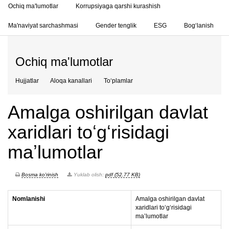
Ochiq ma'lumotlar
Korrupsiyaga qarshi kurashish
Ma'naviyat sarchashmasi
Gender tenglik
ESG
Bog‘lanish
Ochiq ma'lumotlar
Hujjatlar
Aloqa kanallari
To‘plamlar
Amalga oshirilgan davlat
xaridlari toʻgʻrisidagi
maʼlumotlar
Bosma ko'rinish
Yuklab olish:
pdf (52.77 KB)
Nomlanishi
Amalga oshirilgan davlat
xaridlari toʻgʻrisidagi
maʼlumotlar