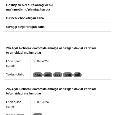
Boshqa veb-resurslardagi ochiq
ma’lumotlar to‘plamiga havola
Birinchi chop etilgan sana
So‘nggi o‘zgartirilgan sana
2024-yil 1-chorak davomida amalga oshirilgan davlat xaridlari
toʻgʻrisidagi maʼlumotlar
E'lon qilish
08.04.2024
sanasi:
Yuklab olish:
xlsx
xml
csv
json
pdf
2024-yil 2-chorak davomida amalga oshirilgan davlat xaridlari
toʻgʻrisidagi maʼlumotlar
E'lon qilish
05.07.2024
sanasi: