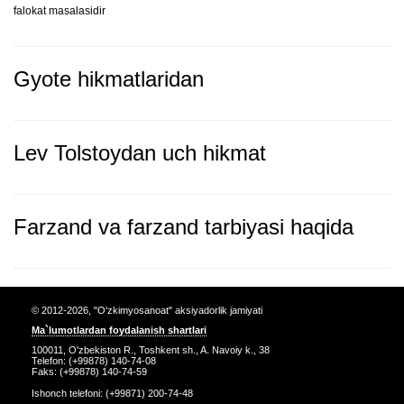
falokat masalasidir
Gyote hikmatlaridan
Lev Tolstoydan uch hikmat
Farzand va farzand tarbiyasi haqida
© 2012-2026, "O'zkimyosanoat" aksiyadorlik jamiyati
Ma`lumotlardan foydalanish shartlari
100011, O'zbekiston R., Toshkent sh., A. Navoiy k., 38
Telefon: (+99878) 140-74-08
Faks: (+99878) 140-74-59
Ishonch telefoni: (+99871) 200-74-48