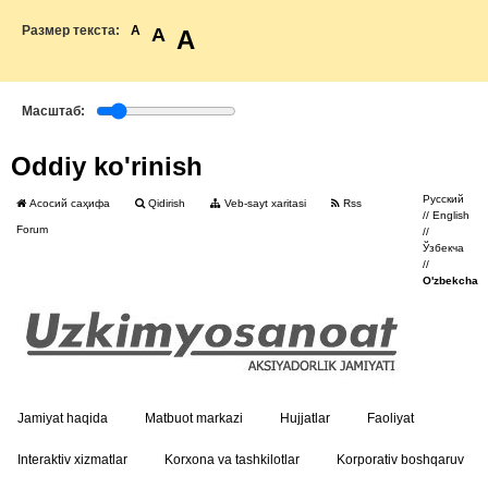
Размер текста:
A
A
A
Масштаб:
Oddiy ko'rinish
Русский
Асосий саҳифа
Qidirish
Veb-sayt xaritasi
Rss
//
English
Forum
//
Ўзбекча
//
O'zbekcha
Jamiyat haqida
Matbuot markazi
Hujjatlar
Faoliyat
Interaktiv xizmatlar
Korxona va tashkilotlar
Korporativ boshqaruv