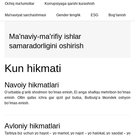
Ochiq ma'lumotlar
Korrupsiyaga qarshi kurashish
Ma'naviyat sarchashmasi
Gender tenglik
ESG
Bog‘lanish
Ma’naviy-ma’rifiy ishlar
samaradorligini oshirish
Kun hikmati
Navoiy hikmatlari
G‘urbatda g‘arib shodmon bo‘lmas emish, El anga shafiqu mehribon bo‘lmas
emish. Oltin qafas ichra gar qizil gul butsa, Bulbulg‘a tikondek oshyon
bo‘lmas emish.
Avloniy hikmatlari
Tarbiya biz uchun yo hayot – yo mamot, yo najot – yo halokat, yo saodat – yo