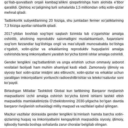
qo‘llab-quvvatlash orqali kambag‘allikni qisqartirishga ham alohida e’tibor
qaratildi. Qishloq xo‘jaligining turli sohalarida 1,5 milliondan ortiq xotin-qizlar
mehnat qiladi.
Tadbirkorlik subyektlarining 20 foiziga, shu jumladan fermer xo‘jaliklarining
7,3 foiziga ayollar rahbarlik qiladi.
2017-yildan boshlab sog‘liqni saqlash tizimida tub o‘zgarishlar amalga
oshirilib, aholining reproduktiv salomatligini mustahkamlash, fuqarolarni
sog‘lom farzandlar tug‘ilishiga ongli va mas’uliyatli munosabatda bo‘lishga
o‘rgatish, xotin-qizlar va erkaklarning reproduktiv huquqlarini amalga
oshirishda teng imkoniyatlarni yaratish bo‘yicha tizimli ishlar amalga oshirildi.
Gender tenglikni rag‘batlantirish va unga erishish uchun ommaviy axborot
vositalari faoliyati ham muhim ahamiyat kasb etadi. Zamonaviy ijtimoiy va
siyosiy faol xotin-qizlar imidjini aks ettiruvchi, xotin-qizlar va erkaklar uchun
yaratilgan imkoniyatlarni yorituvchi radioeshittirishlar va teleko‘rsatuvlar soni
ko‘paydi.
Birlashgan Millatlar Tashkiloti Global kun tartibining Barqaror rivojlanish
maqsadlarini izchil amalga oshirish bo‘yicha tizimli ishlarni tashkil etish
maqsadida mamlakatimizda O‘zbekistonning 2030-yilgacha bo‘lgan davrda
barqaror rivojlanish sohasidagi milliy maqsad va vazifalari qabul qilingan.
Mazkur vazifalar doirasida gender tenglikni ta’minlash hamda barcha xotin-
qizlarning huquq va imkoniyatlarini kengaytirish maqsadida siyosiy, ijtimoiy,
iqtisodiy hamda boshqa sohalarda zarur choralar belgilab olingan.