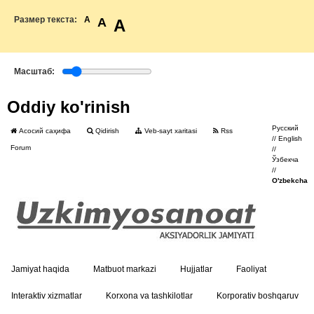
Размер текста:
A
A
A
Масштаб:
Oddiy ko'rinish
Русский
Асосий саҳифа
Qidirish
Veb-sayt xaritasi
Rss
//
English
Forum
//
Ўзбекча
//
O'zbekcha
Jamiyat haqida
Matbuot markazi
Hujjatlar
Faoliyat
Interaktiv xizmatlar
Korxona va tashkilotlar
Korporativ boshqaruv