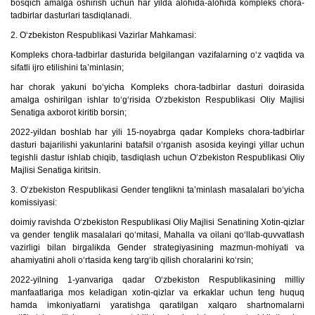
bosqich amalga oshirish uchun har yilda alohida-alohida kompleks chora-
tadbirlar dasturlari tasdiqlanadi.
2. O‘zbekiston Respublikasi Vazirlar Mahkamasi:
Kompleks chora-tadbirlar dasturida belgilangan vazifalarning o‘z vaqtida va
sifatli ijro etilishini ta’minlasin;
har chorak yakuni bo‘yicha Kompleks chora-tadbirlar dasturi doirasida
amalga oshirilgan ishlar to‘g‘risida O‘zbekiston Respublikasi Oliy Majlisi
Senatiga axborot kiritib borsin;
2022-yildan boshlab har yili 15-noyabrga qadar Kompleks chora-tadbirlar
dasturi bajarilishi yakunlarini batafsil o‘rganish asosida keyingi yillar uchun
tegishli dastur ishlab chiqib, tasdiqlash uchun O‘zbekiston Respublikasi Oliy
Majlisi Senatiga kiritsin.
3. O‘zbekiston Respublikasi Gender tenglikni ta’minlash masalalari bo‘yicha
komissiyasi:
doimiy ravishda O‘zbekiston Respublikasi Oliy Majlisi Senatining Xotin-qizlar
va gender tenglik masalalari qo‘mitasi, Mahalla va oilani qo‘llab-quvvatlash
vazirligi bilan birgalikda Gender strategiyasining mazmun-mohiyati va
ahamiyatini aholi o‘rtasida keng targ‘ib qilish choralarini ko‘rsin;
2022-yilning 1-yanvariga qadar O‘zbekiston Respublikasining milliy
manfaatlariga mos keladigan xotin-qizlar va erkaklar uchun teng huquq
hamda imkoniyatlarni yaratishga qaratilgan xalqaro shartnomalarni