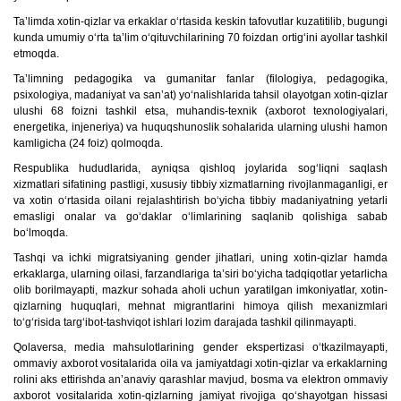
Ta’limda xotin-qizlar va erkaklar o‘rtasida keskin tafovutlar kuzatitilib, bugungi
kunda umumiy o‘rta ta’lim o‘qituvchilarining 70 foizdan ortig‘ini ayollar tashkil
etmoqda.
Ta’limning pedagogika va gumanitar fanlar (filologiya, pedagogika,
psixologiya, madaniyat va san’at) yo‘nalishlarida tahsil olayotgan xotin-qizlar
ulushi 68 foizni tashkil etsa, muhandis-texnik (axborot texnologiyalari,
energetika, injeneriya) va huquqshunoslik sohalarida ularning ulushi hamon
kamligicha (24 foiz) qolmoqda.
Respublika hududlarida, ayniqsa qishloq joylarida sog‘liqni saqlash
xizmatlari sifatining pastligi, xususiy tibbiy xizmatlarning rivojlanmaganligi, er
va xotin o‘rtasida oilani rejalashtirish bo‘yicha tibbiy madaniyatning yetarli
emasligi onalar va go‘daklar o‘limlarining saqlanib qolishiga sabab
bo‘lmoqda.
Tashqi va ichki migratsiyaning gender jihatlari, uning xotin-qizlar hamda
erkaklarga, ularning oilasi, farzandlariga ta’siri bo‘yicha tadqiqotlar yetarlicha
olib borilmayapti, mazkur sohada aholi uchun yaratilgan imkoniyatlar, xotin-
qizlarning huquqlari, mehnat migrantlarini himoya qilish mexanizmlari
to‘g‘risida targ‘ibot-tashviqot ishlari lozim darajada tashkil qilinmayapti.
Qolaversa, media mahsulotlarining gender ekspertizasi o‘tkazilmayapti,
ommaviy axborot vositalarida oila va jamiyatdagi xotin-qizlar va erkaklarning
rolini aks ettirishda an’anaviy qarashlar mavjud, bosma va elektron ommaviy
axborot vositalarida xotin-qizlarning jamiyat rivojiga qo‘shayotgan hissasi