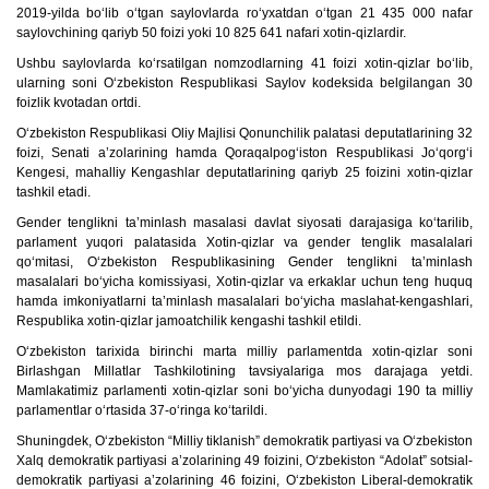
2019-yilda bo‘lib o‘tgan saylovlarda ro‘yxatdan o‘tgan 21 435 000 nafar
saylovchining qariyb 50 foizi yoki 10 825 641 nafari xotin-qizlardir.
Ushbu saylovlarda ko‘rsatilgan nomzodlarning 41 foizi xotin-qizlar bo‘lib,
ularning soni O‘zbekiston Respublikasi Saylov kodeksida belgilangan 30
foizlik kvotadan ortdi.
O‘zbekiston Respublikasi Oliy Majlisi Qonunchilik palatasi deputatlarining 32
foizi, Senati a’zolarining hamda Qoraqalpog‘iston Respublikasi Jo‘qorg‘i
Kengesi, mahalliy Kengashlar deputatlarining qariyb 25 foizini xotin-qizlar
tashkil etadi.
Gender tenglikni ta’minlash masalasi davlat siyosati darajasiga ko‘tarilib,
parlament yuqori palatasida Xotin-qizlar va gender tenglik masalalari
qo‘mitasi, O‘zbekiston Respublikasining Gender tenglikni ta’minlash
masalalari bo‘yicha komissiyasi, Xotin-qizlar va erkaklar uchun teng huquq
hamda imkoniyatlarni ta’minlash masalalari bo‘yicha maslahat-kengashlari,
Respublika xotin-qizlar jamoatchilik kengashi tashkil etildi.
O‘zbekiston tarixida birinchi marta milliy parlamentda xotin-qizlar soni
Birlashgan Millatlar Tashkilotining tavsiyalariga mos darajaga yetdi.
Mamlakatimiz parlamenti xotin-qizlar soni bo‘yicha dunyodagi 190 ta milliy
parlamentlar o‘rtasida 37-o‘ringa ko‘tarildi.
Shuningdek, O‘zbekiston “Milliy tiklanish” demokratik partiyasi va O‘zbekiston
Xalq demokratik partiyasi a’zolarining 49 foizini, O‘zbekiston “Adolat” sotsial-
demokratik partiyasi a’zolarining 46 foizini, O‘zbekiston Liberal-demokratik