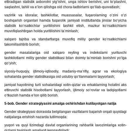
ettiradigan statistik axborotni yig‘ishni, unga ishlov berishni, uni to‘plashni,
saqlashni, tahlil va e’lon qilishga oid chora-tadbirlarni qo‘llab-quvvatlash;
vazirlik va idoralar, tashkilotlar, muassasalar, fuqarolarning o‘zini o‘zi
boshqarish organlari hamda fuqarolik jamiyati institutlarida jinslar bo‘yicha
statistik ko‘rsatkichlar yuritilishini tashkil etish, mazkur ko‘rsatkichlarni
muvofiqlashtirgan holda yuritilishini ta’minlash;
xalqaro tajriba va standartlarga muvofiq milliy gender ko‘rsatkichlarni
takomillashtirib borish;
gender masalalariga oid xalqaro reyting va indekslarni yurituvchi
tashkilotlarni milliy gender statistikasi bilan doimiy ta’minlab borishni yo‘lga
qo‘yish;
siyosiy-huquqiy, ijtimoiy-iqtisodiy, madaniy-ma’rifiy, agrar va ekologiya
sohalarida gender statistikasiga oid uslubiy qo‘llanmalarni tayyorlash;
jamiyat hayotining turli sohalaridagi xotin-qizlar va erkaklarning holatini aks
ettiruvchi statistik hisobotlarni tayyorlash, ijtimoiy so‘rovlar va tadqiqotlarni
o‘tkazish hamda e’lon qilib borish.
5-bob. Gender strategiyasini amalga oshirishdan kutilayotgan natija
Gender strategiyasi doirasida belgilangan vazifalarni bajarish orqali quyidagi
natijalarga erishish nazarda tutilmoqda:
yuqori va quyi tizimdagi davlat organlarining rahbarlik lavozimlariga xotin-
qizlarni tayinlash amaliyoti kengaytiriladi;