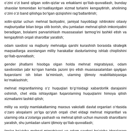
o‘zini o‘zi band qilgan xotin-qizlar va erkaklarni qo‘llab-quvvatlash, bunday
shaxslar tomonidan ko‘rsatilayotgan xizmat turlarini kengaytirish, aholining
o‘zini o‘zi band qilishga bo‘lgan qiziqishini rag‘batlantirish;
xotin-qizlar uchun mehnat faoliyatini, jamiyat hayotidagi ishtirokini oilaviy
majburiyatlar bilan birga olib borish, shu jumladan mehnat qilish imkoniyatini
beradigan, bolalarni parvarishlash muassasalari tarmog‘ini tashkil etish va
kengaytirish orqali sharoitlar yaratish;
odam savdosi va majburiy mehnatga qarshi kurashish borasida strategik
maqsadlarga asoslangan milliy harakatlar dasturlarining ishlab chiqilishini
qo‘llab-quvvatlash;
gender jihatlarni hisobga olgan holda mehnat migratsiyasi, odam
savdosidan jabr ko‘rgan hamda jazoni ijro etish muassasalaridan qaytgan
fuqarolarni ish bilan ta’minlash, ularning ijtimoiy reabilitatsiyasiga
ko‘maklashish;
mehnat migrantlarining o‘z huquqlari to‘g‘risidagi xabardorlik darajasini
oshirish, chet elda ishlayotgan fuqarolarning huquqlarini himoya qilish
xizmatlarini tashkil qilish;
milliy va xorijiy mamlakatlarning maxsus vakolatli davlat organlari o‘rtasida
o‘zaro aloqalarni yo‘lga qo‘yish orqali chet eldagi mehnat migrantlari va
ularning oila a’zolariga yashash va mehnat qilish uchun munosib sharoitlarni
yaratish, shu jumladan ularni ijtimoiy qo‘llab-quvvatlash;