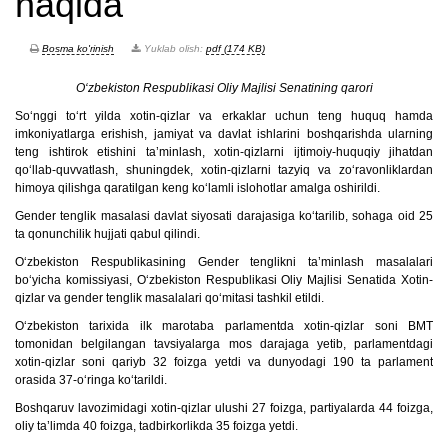
haqida
Bosma ko'rinish
Yuklab olish:
pdf (174 KB)
O‘zbekiston Respublikasi Oliy Majlisi Senatining qarori
So‘nggi to‘rt yilda xotin-qizlar va erkaklar uchun teng huquq hamda
imkoniyatlarga erishish, jamiyat va davlat ishlarini boshqarishda ularning
teng ishtirok etishini ta’minlash, xotin-qizlarni ijtimoiy-huquqiy jihatdan
qo‘llab-quvvatlash, shuningdek, xotin-qizlarni tazyiq va zo‘ravonliklardan
himoya qilishga qaratilgan keng ko‘lamli islohotlar amalga oshirildi.
Gender tenglik masalasi davlat siyosati darajasiga ko‘tarilib, sohaga oid 25
ta qonunchilik hujjati qabul qilindi.
O‘zbekiston Respublikasining Gender tenglikni ta’minlash masalalari
bo‘yicha komissiyasi, O‘zbekiston Respublikasi Oliy Majlisi Senatida Xotin-
qizlar va gender tenglik masalalari qo‘mitasi tashkil etildi.
O‘zbekiston tarixida ilk marotaba parlamentda xotin-qizlar soni BMT
tomonidan belgilangan tavsiyalarga mos darajaga yetib, parlamentdagi
xotin-qizlar soni qariyb 32 foizga yetdi va dunyodagi 190 ta parlament
orasida 37-o‘ringa ko‘tarildi.
Boshqaruv lavozimidagi xotin-qizlar ulushi 27 foizga, partiyalarda 44 foizga,
oliy ta’limda 40 foizga, tadbirkorlikda 35 foizga yetdi.