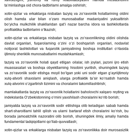
xavfsizligini, jismoniy va ruhiy reabilitatsiyasini hamda moslashuvini
ta’minlashga oid chora-tadbirlarni amalga oshirish;
xotin-qizlar va erkaklarga nisbatan tazyiq va zo‘ravonlik holatlarining oldini
olish hamda ular bilan o‘zaro munosabatlar madaniyatini yuksaltirish
bo‘yicha mulkchilik shakllaridan qat’i nazar barcha idora va tashkilotlarda
profilaktika tadbirlarini o‘tkazish;
xotin-qizlar va erkaklarga nisbatan tazyiq va zo‘ravonlikning oldini olishda
davlat organlari, fuqarolarning o‘zini o‘zi boshqarish organlari, nodavlat
notijorat tashkilotlari va fuqarolik jamiyatining boshqa institutlari o‘rtasida
ijtimoiy sheriklik munosabatlarini mustahkamlash;
tazyiq va zo‘ravonlik holati qayd etilgan oilalar, ish joylari, jazoni ijro etish
muassasalari va boshqa obyektlarning hisobini yuritish, shuningdek tazyiq
va zo‘ravonlik sodir etishga moyil bo‘lgan yoki uni sodir etgan g‘ayriijtimoiy
xulq-atvorli shaxslarni aniqlash, ularga profilaktik ta’sir ko‘rsatish hamda
xulq-atvorini o‘zgartirish tizimini va choralarini takomillashtirish;
mamlakatlarda tazyiq va zo‘ravonlik holatlarini baholovchi xalqaro reyting va
indekslarda O‘zbekistonning o‘rnini yaxshilash choralarini ko‘rib borish;
jamiyatda tazyiq va zo‘ravonlik sodir etilishiga olib keladigan sabab hamda
shart-sharoitlarni tahlil qilish va ularni bartaraf etish choralarini ko‘rish, bu
borada jamoatchilik nazoratini olib borish, shuningdek ilmiy, amaliy hamda
fundamental tadqiqotlarni qo‘llab-quvvatlash;
xotin-qizlar va erkaklarga nisbatan tazyiq va zo‘ravonlikka doir murosasizlik