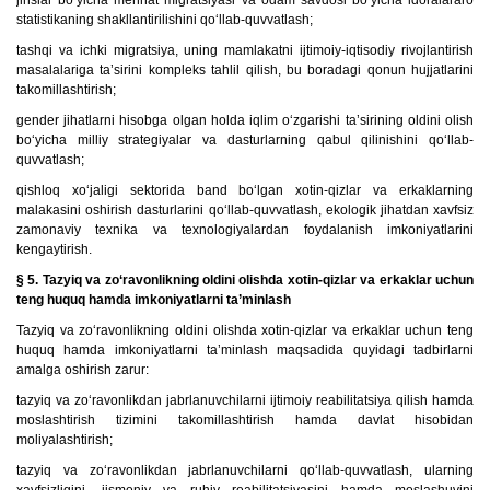
jinslar bo‘yicha mehnat migratsiyasi va odam savdosi bo‘yicha idoralararo
statistikaning shakllantirilishini qo‘llab-quvvatlash;
tashqi va ichki migratsiya, uning mamlakatni ijtimoiy-iqtisodiy rivojlantirish
masalalariga ta’sirini kompleks tahlil qilish, bu boradagi qonun hujjatlarini
takomillashtirish;
gender jihatlarni hisobga olgan holda iqlim o‘zgarishi ta’sirining oldini olish
bo‘yicha milliy strategiyalar va dasturlarning qabul qilinishini qo‘llab-
quvvatlash;
qishloq xo‘jaligi sektorida band bo‘lgan xotin-qizlar va erkaklarning
malakasini oshirish dasturlarini qo‘llab-quvvatlash, ekologik jihatdan xavfsiz
zamonaviy texnika va texnologiyalardan foydalanish imkoniyatlarini
kengaytirish.
§ 5. Tazyiq va zo‘ravonlikning oldini olishda xotin-qizlar va erkaklar uchun
teng huquq hamda imkoniyatlarni ta’minlash
Tazyiq va zo‘ravonlikning oldini olishda xotin-qizlar va erkaklar uchun teng
huquq hamda imkoniyatlarni ta’minlash maqsadida quyidagi tadbirlarni
amalga oshirish zarur:
tazyiq va zo‘ravonlikdan jabrlanuvchilarni ijtimoiy reabilitatsiya qilish hamda
moslashtirish tizimini takomillashtirish hamda davlat hisobidan
moliyalashtirish;
tazyiq va zo‘ravonlikdan jabrlanuvchilarni qo‘llab-quvvatlash, ularning