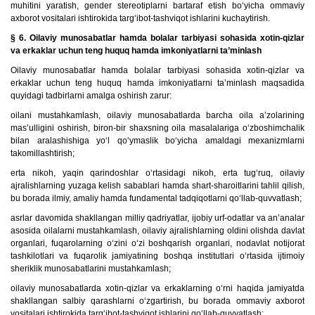
muhitini yaratish, gender stereotiplarni bartaraf etish bo‘yicha ommaviy
axborot vositalari ishtirokida targ‘ibot-tashviqot ishlarini kuchaytirish.
§ 6. Oilaviy munosabatlar hamda bolalar tarbiyasi sohasida xotin-qizlar
va erkaklar uchun teng huquq hamda imkoniyatlarni ta’minlash
Oilaviy munosabatlar hamda bolalar tarbiyasi sohasida xotin-qizlar va
erkaklar uchun teng huquq hamda imkoniyatlarni ta’minlash maqsadida
quyidagi tadbirlarni amalga oshirish zarur:
oilani mustahkamlash, oilaviy munosabatlarda barcha oila a’zolarining
mas’ulligini oshirish, biron-bir shaxsning oila masalalariga o‘zboshimchalik
bilan aralashishiga yo‘l qo‘ymaslik bo‘yicha amaldagi mexanizmlarni
takomillashtirish;
erta nikoh, yaqin qarindoshlar o‘rtasidagi nikoh, erta tug‘ruq, oilaviy
ajralishlarning yuzaga kelish sabablari hamda shart-sharoitlarini tahlil qilish,
bu borada ilmiy, amaliy hamda fundamental tadqiqotlarni qo‘llab-quvvatlash;
asrlar davomida shakllangan milliy qadriyatlar, ijobiy urf-odatlar va an’analar
asosida oilalarni mustahkamlash, oilaviy ajralishlarning oldini olishda davlat
organlari, fuqarolarning o‘zini o‘zi boshqarish organlari, nodavlat notijorat
tashkilotlari va fuqarolik jamiyatining boshqa institutlari o‘rtasida ijtimoiy
sheriklik munosabatlarini mustahkamlash;
oilaviy munosabatlarda xotin-qizlar va erkaklarning o‘rni haqida jamiyatda
shakllangan salbiy qarashlarni o‘zgartirish, bu borada ommaviy axborot
vositalari ishtirokida targ‘ibot-tashviqot ishlarini qo‘llab-quvvatlash;