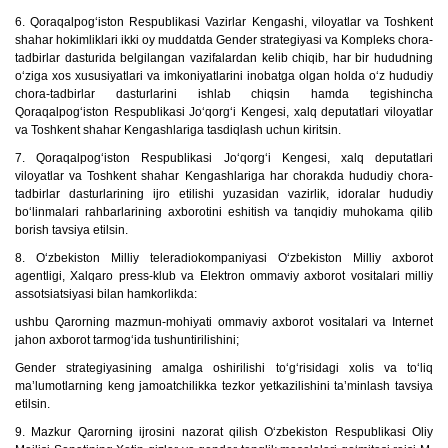
6. Qoraqalpog‘iston Respublikasi Vazirlar Kengashi, viloyatlar va Toshkent
shahar hokimliklari ikki oy muddatda Gender strategiyasi va Kompleks chora-
tadbirlar dasturida belgilangan vazifalardan kelib chiqib, har bir hududning
o‘ziga xos xususiyatlari va imkoniyatlarini inobatga olgan holda o‘z hududiy
chora-tadbirlar dasturlarini ishlab chiqsin hamda tegishincha
Qoraqalpog‘iston Respublikasi Jo‘qorg‘i Kengesi, xalq deputatlari viloyatlar
va Toshkent shahar Kengashlariga tasdiqlash uchun kiritsin.
7. Qoraqalpog‘iston Respublikasi Jo‘qorg‘i Kengesi, xalq deputatlari
viloyatlar va Toshkent shahar Kengashlariga har chorakda hududiy chora-
tadbirlar dasturlarining ijro etilishi yuzasidan vazirlik, idoralar hududiy
bo‘linmalari rahbarlarining axborotini eshitish va tanqidiy muhokama qilib
borish tavsiya etilsin.
8. O‘zbekiston Milliy teleradiokompaniyasi O‘zbekiston Milliy axborot
agentligi, Xalqaro press-klub va Elektron ommaviy axborot vositalari milliy
assotsiatsiyasi bilan hamkorlikda:
ushbu Qarorning mazmun-mohiyati ommaviy axborot vositalari va Internet
jahon axborot tarmog‘ida tushuntirilishini;
Gender strategiyasining amalga oshirilishi to‘g‘risidagi xolis va to‘liq
ma’lumotlarning keng jamoatchilikka tezkor yetkazilishini ta’minlash tavsiya
etilsin.
9. Mazkur Qarorning ijrosini nazorat qilish O‘zbekiston Respublikasi Oliy