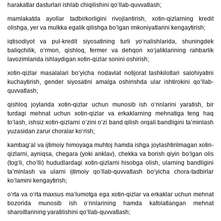
harakatlar dasturlari ishlab chiqilishini qo‘llab-quvvatlash;
mamlakatda ayollar tadbirkorligini rivojlantirish, xotin-qizlarning kredit
olishga, yer va mulkka egalik qilishga bo‘lgan imkoniyatlarini kengaytirish;
iqtisodiyot va pul-kredit siyosatining turli yo‘nalishlarida, shuningdek
baliqchilik, o‘rmon, qishloq, fermer va dehqon xo‘jaliklarining rahbarlik
lavozimlarida ishlaydigan xotin-qizlar sonini oshirish;
xotin-qizlar masalalari bo‘yicha nodavlat notijorat tashkilotlari salohiyatini
kuchaytirish, gender siyosatini amalga oshirishda ular ishtirokini qo‘llab-
quvvatlash;
qishloq joylarida xotin-qizlar uchun munosib ish o‘rinlarini yaratish, bir
turdagi mehnat uchun xotin-qizlar va erkaklarning mehnatiga teng haq
to‘lash, ishsiz xotin-qizlarni o‘zini o‘zi band qilish orqali bandligini ta’minlash
yuzasidan zarur choralar ko‘rish;
kambag‘al va ijtimoiy himoyaga muhtoj hamda ishga joylashtirilmagan xotin-
qizlarni, ayniqsa, chegara (yoki anklav), chekka va borish qiyin bo‘lgan olis
(tog‘li, cho‘lli) hududlardagi xotin-qizlarni hisobga olish, ularning bandligini
ta’minlash va ularni ijtimoiy qo‘llab-quvvatlash bo‘yicha chora-tadbirlar
ko‘lamini kengaytirish;
o‘rta va o‘rta maxsus ma’lumotga ega xotin-qizlar va erkaklar uchun mehnat
bozorida munosib ish o‘rinlarining hamda kafolatlangan mehnat
sharoitlarining yaratilishini qo‘llab-quvvatlash;