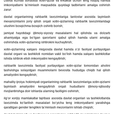
Davlat xizmati sohasida xotin-qizlar va erkaklar uchun teng huquq hamda
imkoniyatlarni ta’minlash maqsadida quyidagi tadbirlarni amalga oshirish
zarur:
davlat organlarining rahbarlik lavozimlariga tanlovlar asosida tayinlash
mexanizmlarini joriy qilish orqali xotin-qizlarning rahbarlik lavozimlaridagi
ulushini bosqichma-bosqich oshirib borish;
jamiyat hayotidagi ijtimoiy-siyosiy masalalarni hal qilishda va dolzarb
ahamiyatga ega bo‘lgan qarorlarni qabul qilish hamda ularni amalga
oshirishda xotin-qizlarning ishtirokini kuchaytirish;
xotin-qizlarning xalqaro miqyosda davlat hamda o‘zi faoliyat yuritayotgan
davlat organi va tashkiloti nomidan vakil bo‘lish hamda xalqaro tashkilotlar
ishida ishtirok etish imkoniyatini kengaytirish;
rahbarlik lavozimida faoliyat yuritayotgan xotin-qizlar tomonidan aholini
tashvishga solayotgan muammolarni bevosita hududga chiqib hal qilish
amaliyotini kengaytirish;
mahalliy ijroiya hokimiyati organlarining rahbarlik lavozimlariga xotin-qizlarni
tayinlash amaliyotini kengaytirish orqali hududlarni ijtimoiy-iqtisodiy
rivojlantirishga doir ishlarda ularning faolligini oshirish;
ilg‘or xorijiy mamlakatlar tajribasi asosida davlat organlari va tashkilotlarida
lavozimda ko‘tarilish masalalari bo‘yicha teng imkoniyatlarni yaratishga
qaratilgan gender tenglikni ta’minlash mezonlarini ishlab chiqish;