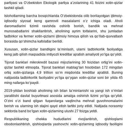
partiyasi va O‘zbekiston Ekologik partiya a’zolarining 41 foizini xotin-qizlar
tashkil qiladi.
Islohotlarning barcha bosqichlarida O‘zbekistonda olib borilayotgan ijtimoiy-
iqtisodiy siyosat keng qamrovli masalalarni o‘z ichiga oladi. Aholi
daromadlarini tizimli ravishda oshirib borish, bandlik va mehnat
munosabatlarini shakllantirish, aholining ayrim toifalarini, shu jumladan
tadbirkor va fermer xotin-qizlarni ijtimoiy himoya qilish va qo‘llab-quvvatlash
borasida qo‘shimcha kafolatlar berildi.
Xususan, xotin-qizlar bandligini ta’minlash, ularni tadbirkorlik faoliyatiga
keng jalb qilish maqsadida imtiyozli kreditlar ajratish amaliyoti yo‘lga qo‘yildi.
Tijorat banklari mikrokredit bazasi mijozlarining 30 foizidan ortig‘ini xotin-
qizlar tashkil etmoqda. Tijorat banklari mablag‘lari hisobidan 172 mingdan
ortiq xotin-qizlarga 4,9 trillion so‘m miqdorida kreditlar ajratildi. Buning
natijasida tadbirkorlik faoliyatini yo‘lga qo‘ygan xotin-qizlar soni bir yilda 45
ming nafarga ko‘paydi.
2019-yildan boshlab aholining ish bilan ta’minlanishi va yangi ish o‘rinlari
yaratilishi davlat buyurtmasi asosida amalga oshirish tizimi yo‘lga qo‘yildi.
O‘zini o‘zi band qilgan fuqarolarga vaqtincha mehnat guvohnomalarini
berish va ularning ish stajini qayd etish tartibi joriy etildi. Natijada norasmiy
sektorda band bo‘lgan xotin-qizlarning ulushi 27 foizga yetdi.
Respublikaning chekka hududlarini rivojlantirish, qishloqlarni
obodonlashtirish, qishloqlarda yashovchi xotin-qizlarning iqtisodiy faolligini