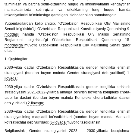
ta’minlash va barcha xotin-qizlarning huquq va imkoniyatlarini kengaytirish
mamlakatimizda xotin-qizlar va erkaklarning teng huquq hamda
imkoniyatlarini ta’minlashga qaratilgan islohotlar bilan hamohangdir.
Yuqoridagilardan kelib chiqib, “O‘zbekiston Respublikasi Oliy Majlisining
Senati to‘g‘risida”gi O‘zbekiston Respublikasi Konstitutsiyaviy Qonunining
9-
moddasi
hamda “O‘zbekiston Respublikasi Oliy Majlisi Senatining
Reglamenti to‘g‘risida”gi O‘zbekiston Respublikasi Qonunining
15-
moddasiga
muvofiq O‘zbekiston Respublikasi Oliy Majlisining Senati qaror
qiladi:
1. Quyidagilar:
2030-yilga qadar O‘zbekiston Respublikasida gender tenglikka erishish
strategiyasi (bundan buyon matnda Gender strategiyasi deb yuritiladi)
1-
ilovaga
;
2030-yilga qadar O‘zbekiston Respublikasida gender tenglikka erishish
strategiyasini 2021-2022-yillarda amalga oshirish bo‘yicha kompleks chora-
tadbirlar dasturi (bundan buyon matnda Kompleks chora-tadbirlar dasturi
deb yuritiladi)
2-ilovaga
;
2030-yilga qadar O‘zbekiston Respublikasida gender tenglikka erishish
strategiyasining maqsadli ko‘rsatkichlari (bundan buyon matnda Maqsadli
ko‘rsatkichlar deb yuritiladi)
3-ilovaga
muvofiq tasdiqlansin.
Belgilansinki, Gender strategiyasini 2023 — 2030-yillarda bosqichma-