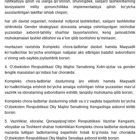
ratifikatsiya qilish va ularga qo‘shilish, shuningdek, xalqaro tashkilotlarning
tavsiyalarini milliy qonunchilikka implementatsiya qilish bo‘yicha
asoslantirilgan takliflar ishlab chiqsin;
har yili davlat organlari, nodavlat notijorat tashkilotlari, xalqaro tashkilotlar
ishtirokida Gender strategiyasi doirasida amalga oshirilayotgan islohotlar
yuzasidan axborot-tahliliy sharhlar tayyorlanishini, keng jamoatchilik
muhokamalari tashkil etilishini va e’lon qilib borilishini ta’minlasin;
muntazam ravishda Kompleks chora-tadbirlar dasturi hamda Maqsadli
ko‘rsatkichlar bo‘yicha erishilgan natijalar aks ettirilgan batafsil axborotlarni
o‘zining veb-saytida joylashtirib borsin.
4. O‘zbekiston Respublikasi Oliy Majlisi Senatining Xotin-qizlar va gender
tenglik masalalari qo‘mitasi har chorakda:
Kompleks chora-tadbirlar dasturining ijro etilishi hamda Maqsadli
ko‘rsatkichlarga erishish bo‘yicha amalga oshirilgan ishlar yuzasidan mas’ul
vazirlik va idoralarning axborotlarini eshitib, tanqidiy muhokama qilib borsin;
Kompleks chora-tadbirlar dasturining sifatli va o‘z vaqtida bajarilishi bo‘yicha
O‘zbekiston Respublikasi Oliy Majlisi Senatining Kengashiga axborot kiritib
borsin.
5. Vazirliklar, idoralar, Qoraqalpog‘iston Respublikasi Vazirlar Kengashi,
viloyatlar va Toshkent shahar hokimliklari Kompleks chora-tadbirlar dasturida
nazarda tutilgan tadbirlarning bajarilishi holati to‘g‘risida har chorakda
O‘zbekiston Respublikasi Oliy Majlisi Senatiga axborot kiritib borsin.