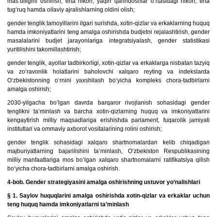
mas’ulligini oshirish, erta nikoh, yaqin qarindoshlar o‘rtasidagi nikoh, erta
tug‘ruq hamda oilaviy ajralishlarning oldini olish;
gender tenglik tamoyillarini ilgari surishda, xotin-qizlar va erkaklarning huquq
hamda imkoniyatlarini teng amalga oshirishda budjetni rejalashtirish, gender
masalalarini budjet jarayonlariga integratsiyalash, gender statistikasi
yuritilishini takomillashtirish;
gender tenglik, ayollar tadbirkorligi, xotin-qizlar va erkaklarga nisbatan tazyiq
va zo‘ravonlik holatlarini baholovchi xalqaro reyting va indekslarda
O‘zbekistonning o‘rnini yaxshilash bo‘yicha kompleks chora-tadbirlarni
amalga oshirish;
2030-yilgacha bo‘lgan davrda barqaror rivojlanish sohasidagi gender
tenglikni ta’minlash va barcha xotin-qizlarning huquq va imkoniyatlarini
kengaytirish milliy maqsadlariga erishishda parlament, fuqarolik jamiyati
institutlari va ommaviy axborot vositalarining rolini oshirish;
gender tenglik sohasidagi xalqaro shartnomalardan kelib chiqadigan
majburiyatlarning bajarilishini ta’minlash, O‘zbekiston Respublikasining
milliy manfaatlariga mos bo‘lgan xalqaro shartnomalarni ratifikatsiya qilish
bo‘yicha chora-tadbirlarni amalga oshirish.
4-bob. Gender strategiyasini amalga oshirishning ustuvor yo‘nalishlari
§ 1. Saylov huquqlarini amalga oshirishda xotin-qizlar va erkaklar uchun
teng huquq hamda imkoniyatlarni ta’minlash