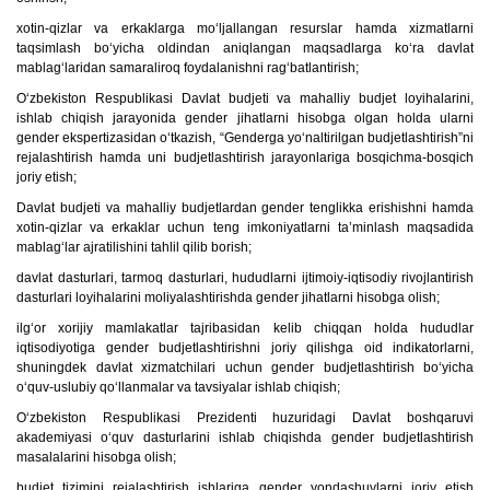
xotin-qizlar va erkaklarga mo‘ljallangan resurslar hamda xizmatlarni
taqsimlash bo‘yicha oldindan aniqlangan maqsadlarga ko‘ra davlat
mablag‘laridan samaraliroq foydalanishni rag‘batlantirish;
O‘zbekiston Respublikasi Davlat budjeti va mahalliy budjet loyihalarini,
ishlab chiqish jarayonida gender jihatlarni hisobga olgan holda ularni
gender ekspertizasidan o‘tkazish, “Genderga yo‘naltirilgan budjetlashtirish”ni
rejalashtirish hamda uni budjetlashtirish jarayonlariga bosqichma-bosqich
joriy etish;
Davlat budjeti va mahalliy budjetlardan gender tenglikka erishishni hamda
xotin-qizlar va erkaklar uchun teng imkoniyatlarni ta’minlash maqsadida
mablag‘lar ajratilishini tahlil qilib borish;
davlat dasturlari, tarmoq dasturlari, hududlarni ijtimoiy-iqtisodiy rivojlantirish
dasturlari loyihalarini moliyalashtirishda gender jihatlarni hisobga olish;
ilg‘or xorijiy mamlakatlar tajribasidan kelib chiqqan holda hududlar
iqtisodiyotiga gender budjetlashtirishni joriy qilishga oid indikatorlarni,
shuningdek davlat xizmatchilari uchun gender budjetlashtirish bo‘yicha
o‘quv-uslubiy qo‘llanmalar va tavsiyalar ishlab chiqish;
O‘zbekiston Respublikasi Prezidenti huzuridagi Davlat boshqaruvi
akademiyasi o‘quv dasturlarini ishlab chiqishda gender budjetlashtirish
masalalarini hisobga olish;
budjet tizimini rejalashtirish ishlariga gender yondashuvlarni joriy etish