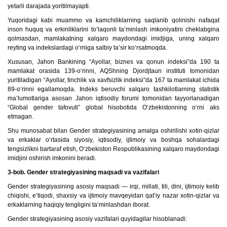
yetarli darajada yoritilmayapti.
Yuqoridagi kabi muammo va kamchiliklarning saqlanib qolinishi nafaqat
inson huquq va erkinliklarini to‘laqonli ta’minlash imkoniyatini cheklabgina
qolmasdan, mamlakatning xalqaro maydondagi imidjiga, uning xalqaro
reyting va indekslardagi o‘rniga salbiy ta’sir ko‘rsatmoqda.
Xususan, Jahon Bankining “Ayollar, biznes va qonun indeksi”da 190 ta
mamlakat orasida 139-o‘rinni, AQShning Djordjtaun instituti tomonidan
yuritiladigan “Ayollar, tinchlik va xavfsizlik indeksi”da 167 ta mamlakat ichida
89-o‘rinni egallamoqda. Indeks beruvchi xalqaro tashkilotlarning statistik
ma’lumotlariga asosan Jahon iqtisodiy forumi tomonidan tayyorlanadigan
“Global gender tafovuti” global hisobotida O‘zbekistonning o‘rni aks
etmagan.
Shu munosabat bilan Gender strategiyasining amalga oshirilishi xotin-qizlar
va erkaklar o‘rtasida siyosiy, iqtisodiy, ijtimoiy va boshqa sohalardagi
tengsizlikni bartaraf etish, O‘zbekiston Respublikasining xalqaro maydondagi
imidjini oshirish imkonini beradi.
3-bob. Gender strategiyasining maqsadi va vazifalari
Gender strategiyasining asosiy maqsadi — irqi, millati, tili, dini, ijtimoiy kelib
chiqishi, e’tiqodi, shaxsiy va ijtimoiy mavqeyidan qat’iy nazar xotin-qizlar va
erkaklarning haqiqiy tengligini ta’minlashdan iborat.
Gender strategiyasining asosiy vazifalari quyidagilar hisoblanadi: