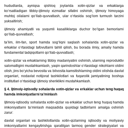
hududlarda, ayniqsa qishloq joylarida xotin-qizlar va erkaklarga
ko‘rsatiladigan tibbiy-ijtimoiy xizmatlar sifatini oshirish, ijtimoiy himoyaga
muhtoj oilalarni qo‘llab-quvvatlash, ular o‘rtasida sog‘lom turmush tarzini
yuksaltirish;
ijtimoiy ahamiyatli va yuqumli kasalliklarga duchor bo‘lgan bemorlarni
qo‘llab-quvvatlash;
ta’lim, ilm-fan, sport hamda sog‘liqni saqlash sohalarida xotin-qizlar va
erkaklar o‘rtasidagi tafovutlarni tahlil qilish, bu borada ilmiy, amaliy hamda
fundamental tadqiqotlarni qo‘llab-quvvatlash;
xotin-qizlar va erkaklarning tibbiy madaniyatini oshirish, ularning reproduktiv
salomatligini mustahkamlash, yaqin qarindoshlar o‘rtasidagi nikohlarni oldini
olish, jins bo‘yicha bevosita va bilvosita kamsitishlarning oldini olishda davlat
organlari, nodavlat notijorat tashkilotlari va fuqarolik jamiyatining boshqa
institutlari o‘rtasidagi ijtimoiy sheriklikni mustahkamlash.
§ 4. Ijtimoiy-iqtisodiy sohalarda xotin-qizlar va erkaklar uchun teng huquq
hamda imkoniyatlarni ta’minlash
Ijtimoiy-iqtisodiy sohalarda xotin-qizlar va erkaklar uchun teng huquq hamda
imkoniyatlarni ta’minlash maqsadida quyidagi tadbirlarni amalga oshirish
zarur:
davlat organlari va tashkilotlarida xotin-qizlarning iqtisodiy va moliyaviy
imkoniyatlarini kengaytirishga qaratilgan tarmoq gender strategiyalari va