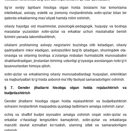
ilg‘or xorijiy tajribani hisobga olgan holda bolalarni har tomonlama
intellektual, axloqiy, estetik va jismoniy rivojlantirishda xotin-qizlar bilan bir
qatorda erkaklarning mas’uliyati hamda rolini oshirish;
oilaviy hayotga oid muammolar, psixologik-pedagogik, huquqiy va boshqa
masalalar yuzasidan xotin-qizlar va erkaklar uchun maslahatlar berish
tizimini yanada takomillashtirish;
oilalarni yoshlarning axloqiy negizlarini buzishga olib keladigan, oilaviy
qadriyatlarni inkor etadigan, axloqsizlikni targ‘ib qiladigan, shuningdek ota-
onasiga va oilaning boshqa a’zolariga nisbatan hurmatsizlik munosabatini
shakllantiradigan, jinslardan birining ustunligi g‘oyasiga asoslangan noto‘g‘ri
tasavvurlardan himoya qilish;
xotin-qizlar va erkaklarning oilaviy munosabatlardagi huquqlari, erkinliklari
va majburiyatlari to‘g‘risida axborot-ma’rifiy faoliyat samaradorligini oshirish.
§ 7. Gender jihatlarni hisobga olgan holda rejalashtirish va
budjetlashtirish
Gender jihatlarni hisobga olgan holda rejalashtirish va budjetlashtirish
sohasini rivojlantirish maqsadida quyidagi tadbirlarni amalga oshirish zarur:
ochiq va shaffof budjet siyosatini amalga oshirish orqali xotin-qizlar va
erkaklar o‘rtasidagi tengsizlikni kamaytirish, xotin-qizlar va erkaklarga
manzilli davlat xizmatlari ko‘rsatish, ularning sifati va samaradorligini
oshirish;