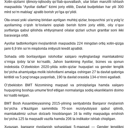
Xotin-qizlarni ijtimoiy-iqtisodiy qo‘llab-quvvatlash, ular bilan manzilli ishlash
maqsadida “Ayollar daftari” tizimi joriy etilib, Davlat budjetidan har yili 300
mlrd so‘m mablag‘ ajratib borish yo‘lga qo‘yildi.
Ota-onasi yoki ularning biridan ayrilgan muhtoj qizlar, boquvchisi yo‘q yolg‘iz
ayollarning o‘qish to‘lovlarini qoplab berish tizimi joriy etilib, oliy o‘quv
yurtlariga qabul qilishda ehtiyojmand oilalar qizlari uchun grantlar soni ikki
baravarga ortdi.
Ayollar tadbirkorligini rivojlantirish maqsadida 224 mingdan ortiq xotin-qizga
jami 6,9 trln so‘m miqdorida imtiyozli kredit ajratildi.
Sohada olib borilayotgan islohotlar xalqaro reytinglardagi mamlakatimiz
o‘rniga ijobiy ta’sir ko‘rsatib, Jahon bankining Ayollar, biznes va qonun
indeksida O‘zbekiston 2020-yilda xotin-qizlar huquqlari va gender tenglik
bo‘yicha ahamiyatga molik islohotlarni amalga oshirgan 27 ta davlat qatoriga
kiritildi va 5 pog‘onaga yuqorilab, 190 ta davlat orasida 134-o‘rinni egalladi.
O‘zbekiston BMT Nizomining maqsad va prinsiplariga hamda xalqaro
huquqning boshqa umume’tirof etilgan normalariga sodiq ekanliklarini doimo
ko‘rsatib kelgan.
BMT Bosh Assambleyasining 2015-yilning sentyabrida Barqaror rivojlanish
bo‘yicha o‘tkazilgan sammitida 70-son rezolyutsiyasi qabul qilinib,
mamlakatimiz uchun dolzarb hisoblangan 16 ta milliy maqsadga erishish
bo‘yicha 125 ta maqsadli vazifa hamda 206 ta indikator ishlab chiqilgan.
Xususan, barqaror rivojlanish sohasidagi 5-maqsad — Gender tenglikni