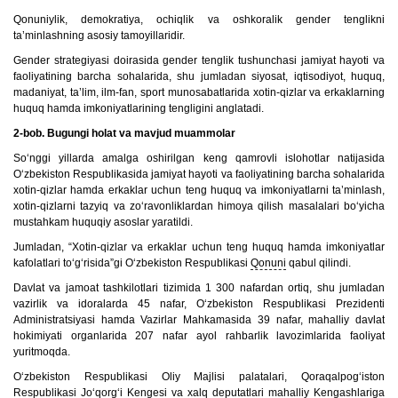
Qonuniylik, demokratiya, ochiqlik va oshkoralik gender tenglikni
ta’minlashning asosiy tamoyillaridir.
Gender strategiyasi doirasida gender tenglik tushunchasi jamiyat hayoti va
faoliyatining barcha sohalarida, shu jumladan siyosat, iqtisodiyot, huquq,
madaniyat, ta’lim, ilm-fan, sport munosabatlarida xotin-qizlar va erkaklarning
huquq hamda imkoniyatlarining tengligini anglatadi.
2-bob. Bugungi holat va mavjud muammolar
So‘nggi yillarda amalga oshirilgan keng qamrovli islohotlar natijasida
O‘zbekiston Respublikasida jamiyat hayoti va faoliyatining barcha sohalarida
xotin-qizlar hamda erkaklar uchun teng huquq va imkoniyatlarni ta’minlash,
xotin-qizlarni tazyiq va zo‘ravonliklardan himoya qilish masalalari bo‘yicha
mustahkam huquqiy asoslar yaratildi.
Jumladan, “Xotin-qizlar va erkaklar uchun teng huquq hamda imkoniyatlar
kafolatlari to‘g‘risida”gi O‘zbekiston Respublikasi
Qonuni
qabul qilindi.
Davlat va jamoat tashkilotlari tizimida 1 300 nafardan ortiq, shu jumladan
vazirlik va idoralarda 45 nafar, O‘zbekiston Respublikasi Prezidenti
Administratsiyasi hamda Vazirlar Mahkamasida 39 nafar, mahalliy davlat
hokimiyati organlarida 207 nafar ayol rahbarlik lavozimlarida faoliyat
yuritmoqda.
O‘zbekiston Respublikasi Oliy Majlisi palatalari, Qoraqalpog‘iston
Respublikasi Jo‘qorg‘i Kengesi va xalq deputatlari mahalliy Kengashlariga