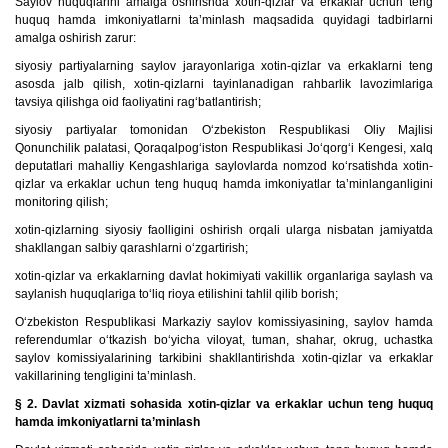
Saylov huquqlarini amalga oshirishda xotin-qizlar va erkaklar uchun teng
huquq hamda imkoniyatlarni ta’minlash maqsadida quyidagi tadbirlarni
amalga oshirish zarur:
siyosiy partiyalarning saylov jarayonlariga xotin-qizlar va erkaklarni teng
asosda jalb qilish, xotin-qizlarni tayinlanadigan rahbarlik lavozimlariga
tavsiya qilishga oid faoliyatini rag‘batlantirish;
siyosiy partiyalar tomonidan O‘zbekiston Respublikasi Oliy Majlisi
Qonunchilik palatasi, Qoraqalpog‘iston Respublikasi Jo‘qorg‘i Kengesi, xalq
deputatlari mahalliy Kengashlariga saylovlarda nomzod ko‘rsatishda xotin-
qizlar va erkaklar uchun teng huquq hamda imkoniyatlar ta’minlanganligini
monitoring qilish;
xotin-qizlarning siyosiy faolligini oshirish orqali ularga nisbatan jamiyatda
shakllangan salbiy qarashlarni o‘zgartirish;
xotin-qizlar va erkaklarning davlat hokimiyati vakillik organlariga saylash va
saylanish huquqlariga to‘liq rioya etilishini tahlil qilib borish;
O‘zbekiston Respublikasi Markaziy saylov komissiyasining, saylov hamda
referendumlar o‘tkazish bo‘yicha viloyat, tuman, shahar, okrug, uchastka
saylov komissiyalarining tarkibini shakllantirishda xotin-qizlar va erkaklar
vakillarining tengligini ta’minlash.
§ 2. Davlat xizmati sohasida xotin-qizlar va erkaklar uchun teng huquq
hamda imkoniyatlarni ta’minlash