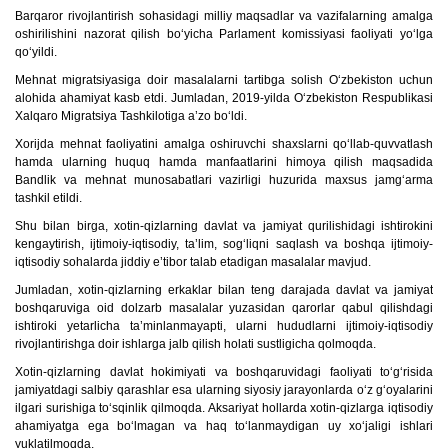
Barqaror rivojlantirish sohasidagi milliy maqsadlar va vazifalarning amalga
oshirilishini nazorat qilish bo‘yicha Parlament komissiyasi faoliyati yo‘lga
qo‘yildi.
Mehnat migratsiyasiga doir masalalarni tartibga solish O‘zbekiston uchun
alohida ahamiyat kasb etdi. Jumladan, 2019-yilda O‘zbekiston Respublikasi
Xalqaro Migratsiya Tashkilotiga a’zo bo‘ldi.
Xorijda mehnat faoliyatini amalga oshiruvchi shaxslarni qo‘llab-quvvatlash
hamda ularning huquq hamda manfaatlarini himoya qilish maqsadida
Bandlik va mehnat munosabatlari vazirligi huzurida maxsus jamg‘arma
tashkil etildi.
Shu bilan birga, xotin-qizlarning davlat va jamiyat qurilishidagi ishtirokini
kengaytirish, ijtimoiy-iqtisodiy, ta’lim, sog‘liqni saqlash va boshqa ijtimoiy-
iqtisodiy sohalarda jiddiy e’tibor talab etadigan masalalar mavjud.
Jumladan, xotin-qizlarning erkaklar bilan teng darajada davlat va jamiyat
boshqaruviga oid dolzarb masalalar yuzasidan qarorlar qabul qilishdagi
ishtiroki yetarlicha ta’minlanmayapti, ularni hududlarni ijtimoiy-iqtisodiy
rivojlantirishga doir ishlarga jalb qilish holati sustligicha qolmoqda.
Xotin-qizlarning davlat hokimiyati va boshqaruvidagi faoliyati to‘g‘risida
jamiyatdagi salbiy qarashlar esa ularning siyosiy jarayonlarda o‘z g‘oyalarini
ilgari surishiga to‘sqinlik qilmoqda. Aksariyat hollarda xotin-qizlarga iqtisodiy
ahamiyatga ega bo‘lmagan va haq to‘lanmaydigan uy xo‘jaligi ishlari
yuklatilmoqda.