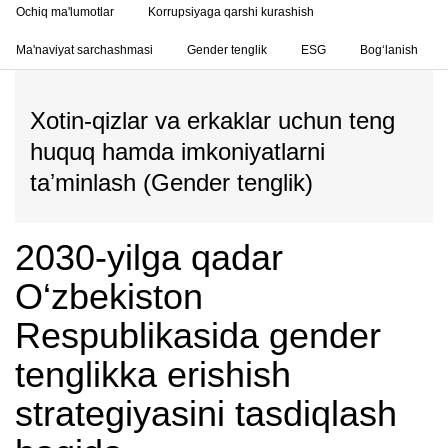
Ochiq ma'lumotlar
Korrupsiyaga qarshi kurashish
Ma'naviyat sarchashmasi
Gender tenglik
ESG
Bog‘lanish
Xotin-qizlar va erkaklar uchun teng
huquq hamda imkoniyatlarni
taʼminlash (Gender tenglik)
2030-yilga qadar
O‘zbekiston
Respublikasida gender
tenglikka erishish
strategiyasini tasdiqlash