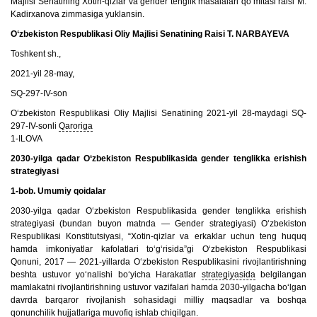
Majlisi Senatining Xotin-qizlar va gender tenglik masalalari qo‘mitasi raisi M.
Kadirxanova zimmasiga yuklansin.
O‘zbekiston Respublikasi Oliy Majlisi Senatining Raisi T. NARBAYEVA
Toshkent sh.,
2021-yil 28-may,
SQ-297-IV-son
O‘zbekiston Respublikasi Oliy Majlisi Senatining 2021-yil 28-maydagi SQ-
297-IV-sonli
Qaroriga
1-ILOVA
2030-yilga qadar O‘zbekiston Respublikasida gender tenglikka erishish
strategiyasi
1-bob. Umumiy qoidalar
2030-yilga qadar O‘zbekiston Respublikasida gender tenglikka erishish
strategiyasi (bundan buyon matnda — Gender strategiyasi) O‘zbekiston
Respublikasi Konstitutsiyasi, “Xotin-qizlar va erkaklar uchun teng huquq
hamda imkoniyatlar kafolatlari to‘g‘risida”gi O‘zbekiston Respublikasi
Qonuni, 2017 — 2021-yillarda O‘zbekiston Respublikasini rivojlantirishning
beshta ustuvor yo‘nalishi bo‘yicha Harakatlar
strategiyasida
belgilangan
mamlakatni rivojlantirishning ustuvor vazifalari hamda 2030-yilgacha bo‘lgan
davrda barqaror rivojlanish sohasidagi milliy maqsadlar va boshqa
qonunchilik hujjatlariga muvofiq ishlab chiqilgan.