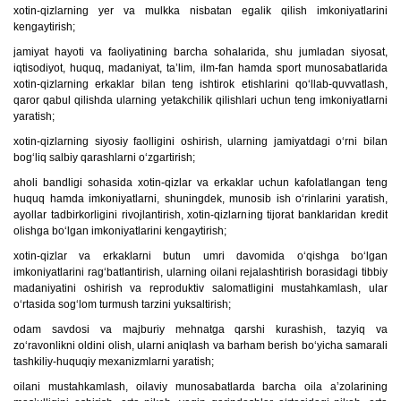
xotin-qizlarning yer va mulkka nisbatan egalik qilish imkoniyatlarini
kengaytirish;
jamiyat hayoti va faoliyatining barcha sohalarida, shu jumladan siyosat,
iqtisodiyot, huquq, madaniyat, ta’lim, ilm-fan hamda sport munosabatlarida
xotin-qizlarning erkaklar bilan teng ishtirok etishlarini qo‘llab-quvvatlash,
qaror qabul qilishda ularning yetakchilik qilishlari uchun teng imkoniyatlarni
yaratish;
xotin-qizlarning siyosiy faolligini oshirish, ularning jamiyatdagi o‘rni bilan
bog‘liq salbiy qarashlarni o‘zgartirish;
aholi bandligi sohasida xotin-qizlar va erkaklar uchun kafolatlangan teng
huquq hamda imkoniyatlarni, shuningdek, munosib ish o‘rinlarini yaratish,
ayollar tadbirkorligini rivojlantirish, xotin-qizlarning tijorat banklaridan kredit
olishga bo‘lgan imkoniyatlarini kengaytirish;
xotin-qizlar va erkaklarni butun umri davomida o‘qishga bo‘lgan
imkoniyatlarini rag‘batlantirish, ularning oilani rejalashtirish borasidagi tibbiy
madaniyatini oshirish va reproduktiv salomatligini mustahkamlash, ular
o‘rtasida sog‘lom turmush tarzini yuksaltirish;
odam savdosi va majburiy mehnatga qarshi kurashish, tazyiq va
zo‘ravonlikni oldini olish, ularni aniqlash va barham berish bo‘yicha samarali
tashkiliy-huquqiy mexanizmlarni yaratish;
oilani mustahkamlash, oilaviy munosabatlarda barcha oila a’zolarining