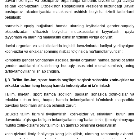
davlat hokimiyati va boshqaruvi organlariga rahbarlik lavozimlariga tavsiya
etilgan xotin-qizlarni O‘zbekiston Respublikasi Prezidenti huzuridagi Davlat
boshqaruvi akademiyasida malakasini oshirish bo‘yicha tizimli tadbirlarni
belgilash;
normativ-huquqiy hujjatlarni hamda ularning loyihalarini gender-huquqiy
ekspertizadan o‘tkazish bo‘yicha mutaxassislarni tayyorlash, qayta
tayyorlash va ularning malakasini oshirish tizimini yo‘lga qo‘yish;
davlat organlari va tashkilotlarida tegishli lavozimlarda faoliyat yuritayotgan
xotin-qizlar va erkaklar sonining nisbati to‘g‘risida ma’lumotlar yuritish;
kompleks gender yondashuv asosida davlat organlari hamda tashkilotlarida
gender auditlarni o‘tkazishning huquqiy asoslarini mustahkamlash, uning
tartib-tamoyillarini ishlab chiqish.
§ 3. Ta’lim, ilm-fan, sport hamda sog‘liqni saqlash sohasida xotin-qizlar va
erkaklar uchun teng huquq hamda imkoniyatlarni ta’minlash
Ta’lim, ilm-fan, sport hamda sog‘liqni saqlash sohasida xotin-qizlar va
erkaklar uchun teng huquq hamda imkoniyatlarni ta’minlash maqsadida
quyidagi tadbirlarni amalga oshirish zarur:
uzluksiz ta’lim tizimini rivojlantirish, xotin-qizlar va erkaklarni butun umr
davomida o‘qishga bo‘lgan imkoniyatlarini rag‘batlantirish, ijtimoiy himoyaga
muhtoj xotin-qizlarni oliy ta’lim bilan qamrab olinishini kengaytirish;
xotin-qizlarni ilmiy faoliyatga keng jalb qilish, ularning zamonaviy axborot-