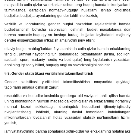
maqsadida xotin-qizlar va erkaklar uchun teng huquq hamda imkoniyatlarni
ta’minlashga qaratilgan normativ-huquqiy hujjatlarni ishlab chiqishda
budjetlar, budjet jarayonlarining gender tahlilini o‘tkazish;
vazirlik va idoralarning gender nuqtai nazaridan rejalashtirish hamda
budjetlashtirish bo‘yicha salohiyatini oshirish, budjet masalalariga doir
barcha normativ-huquqiy va boshqa turdagi hujjatlar loyihalarini majburiy
gender ekspertizasidan o‘tkazish amaliyotini joriy etish;
oilaviy budjet mablag‘laridan foydalanishda xotin-qizlar hamda erkaklarning
tengligi, jamiyat hayotining turli sohalaridagi xizmatlardan (ta’lim, sog‘liqni
saqlash, sport, madaniy hordiq va boshqalar) teng foydalanish yuzasidan
aholining iqtisodiy bilimi, huquqiy ongi va savodxonligini oshirish.
§ 8. Gender statistikasi yuritilishini takomillashtirish
Gender statistikasi yuritilishini takomillashtirish maqsadida quyidagi
tadbirlarni amalga oshirish zarur:
respublika va hududlar kesimida genderga oid vaziyatni tahlil qilish hamda
uning monitoringini yuritish maqsadida xotin-qizlar va erkaklarning norasmiy
mehnat bozori sektoridagi, shuningdek hududlarni ijtimoiy-iqtisodiy
rivojlantirishdagi ishtiroki, ularning davlat tomonidan kafolatlangan
imkoniyatlardan foydalanish holati yuzasidan statistik ma’lumotlarni tizimli
yuritish;
jamiyat hayotining barcha sohalarida xotin-qizlar va erkaklarning holatini aks