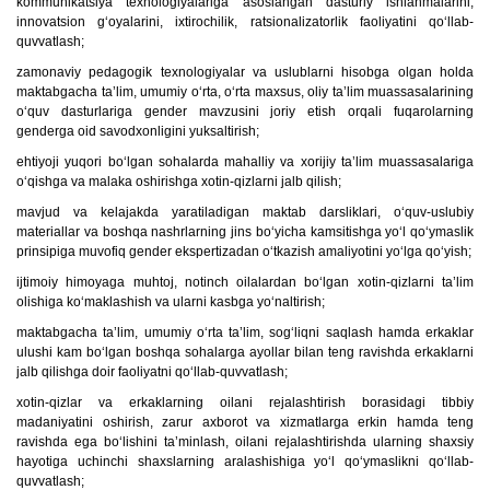
kommunikatsiya texnologiyalariga asoslangan dasturiy ishlanmalarini,
innovatsion g‘oyalarini, ixtirochilik, ratsionalizatorlik faoliyatini qo‘llab-
quvvatlash;
zamonaviy pedagogik texnologiyalar va uslublarni hisobga olgan holda
maktabgacha ta’lim, umumiy o‘rta, o‘rta maxsus, oliy ta’lim muassasalarining
o‘quv dasturlariga gender mavzusini joriy etish orqali fuqarolarning
genderga oid savodxonligini yuksaltirish;
ehtiyoji yuqori bo‘lgan sohalarda mahalliy va xorijiy ta’lim muassasalariga
o‘qishga va malaka oshirishga xotin-qizlarni jalb qilish;
mavjud va kelajakda yaratiladigan maktab darsliklari, o‘quv-uslubiy
materiallar va boshqa nashrlarning jins bo‘yicha kamsitishga yo‘l qo‘ymaslik
prinsipiga muvofiq gender ekspertizadan o‘tkazish amaliyotini yo‘lga qo‘yish;
ijtimoiy himoyaga muhtoj, notinch oilalardan bo‘lgan xotin-qizlarni ta’lim
olishiga ko‘maklashish va ularni kasbga yo‘naltirish;
maktabgacha ta’lim, umumiy o‘rta ta’lim, sog‘liqni saqlash hamda erkaklar
ulushi kam bo‘lgan boshqa sohalarga ayollar bilan teng ravishda erkaklarni
jalb qilishga doir faoliyatni qo‘llab-quvvatlash;
xotin-qizlar va erkaklarning oilani rejalashtirish borasidagi tibbiy
madaniyatini oshirish, zarur axborot va xizmatlarga erkin hamda teng
ravishda ega bo‘lishini ta’minlash, oilani rejalashtirishda ularning shaxsiy
hayotiga uchinchi shaxslarning aralashishiga yo‘l qo‘ymaslikni qo‘llab-
quvvatlash;